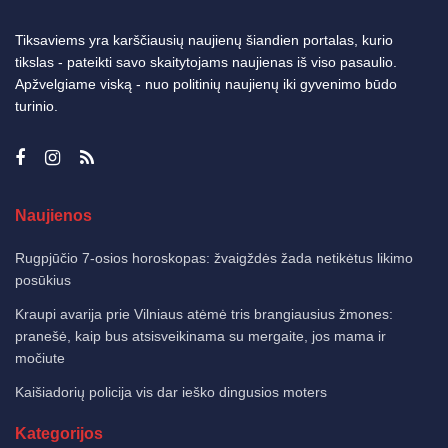
Tiksaviems yra karščiausių naujienų šiandien portalas, kurio
tikslas - pateikti savo skaitytojams naujienas iš viso pasaulio.
Apžvelgiame viską - nuo politinių naujienų iki gyvenimo būdo
turinio.
Naujienos
Rugpjūčio 7-osios horoskopas: žvaigždės žada netikėtus likimo
posūkius
Kraupi avarija prie Vilniaus atėmė tris brangiausius žmones:
pranešė, kaip bus atsisveikinama su mergaite, jos mama ir
močiute
Kaišiadorių policija vis dar ieško dingusios moters
Kategorijos