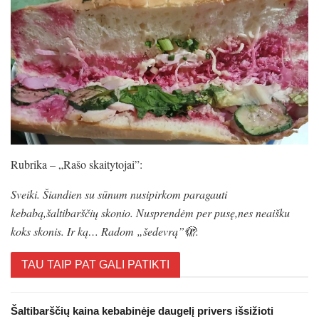
Rubrika – „Rašo skaitytojai”:
Sveiki. Šiandien su sūnum nusipirkom paragauti
kebabą,šaltibarščių skonio. Nusprendėm per pusę,nes neaišku
koks skonis. Ir ką… Radom „šedevrą”🫣.
TAU TAIP PAT GALI PATIKTI
Šaltibarščių kaina kebabinėje daugelį privers išsižioti