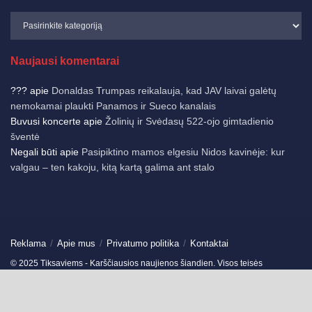
Naujausi komentarai
???
apie
Donaldas Trumpas reikalauja, kad JAV laivai galėtų
nemokamai plaukti Panamos ir Sueco kanalais
Buvusi koncerte
apie
Žolinių ir Svėdasų 522-ojo gimtadienio
šventė
Negali būti
apie
Pasipiktino mamos elgesiu Nidos kavinėje: kur
valgau – ten kakoju, kitą kartą galima ant stalo
Reklama
Apie mus
Privatumo politika
Kontaktai
© 2025 Tiksaviems - Karščiausios naujienos šiandien. Visos teisės
saugomos.
Ukmergės žinios
-
Jonavos žinios
-
German News
-
Spain News
-
Travels