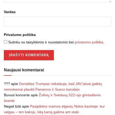
Vardas
Privatumo politika
Sutinku su taisyklėmis ir nuostatomis bei
privatumo politika
.
Naujausi komentarai
???
apie
Donaldas Trumpas reikalauja, kad JAV laivai galėtų
nemokamai plaukti Panamos ir Sueco kanalais
Buvusi koncerte
apie
Žolinių ir Svėdasų 522-ojo gimtadienio
šventė
Negali būti
apie
Pasipiktino mamos elgesiu Nidos kavinėje: kur
valgau – ten kakoju, kitą kartą galima ant stalo