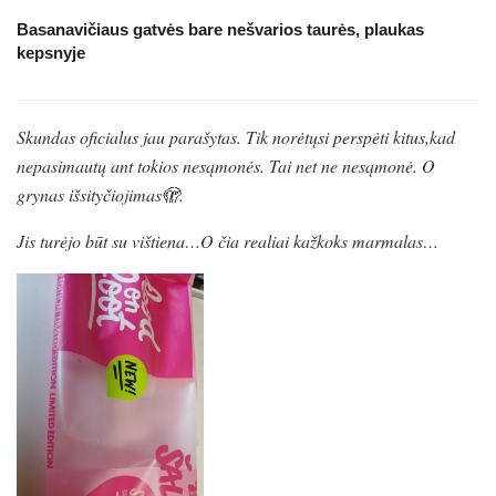
Basanavičiaus gatvės bare nešvarios taurės, plaukas
kepsnyje
Skundas oficialus jau parašytas. Tik norėtųsi perspėti kitus,kad
nepasimautų ant tokios nesąmonės. Tai net ne nesąmonė. O
grynas išsityčiojimas🫣.
Jis turėjo būt su vištiena…O čia realiai kažkoks marmalas…