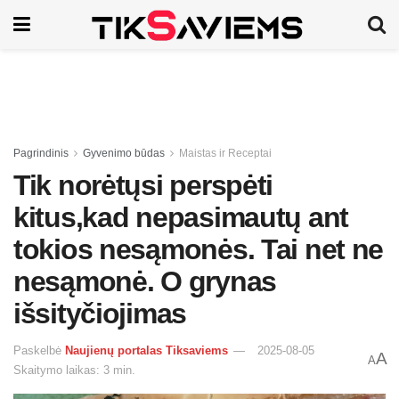
Pagrindinis
Gyvenimo būdas
Maistas ir Receptai
Tik norėtųsi perspėti
kitus,kad nepasimautų ant
tokios nesąmonės. Tai net ne
nesąmonė. O grynas
išsityčiojimas
Paskelbė
Naujienų portalas Tiksaviems
2025-08-05
A
A
Skaitymo laikas: 3 min.