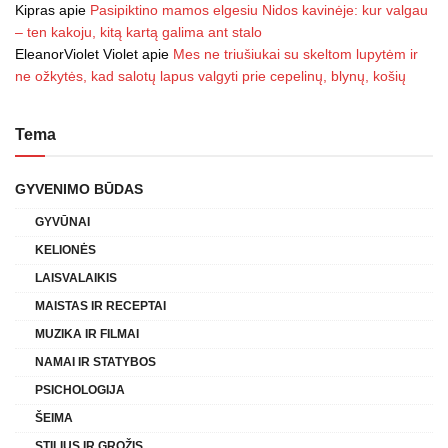
Kipras
apie
Pasipiktino mamos elgesiu Nidos kavinėje: kur valgau
– ten kakoju, kitą kartą galima ant stalo
EleanorViolet Violet
apie
Mes ne triušiukai su skeltom lupytėm ir
ne ožkytės, kad salotų lapus valgyti prie cepelinų, blynų, košių
Tema
GYVENIMO BŪDAS
GYVŪNAI
KELIONĖS
LAISVALAIKIS
MAISTAS IR RECEPTAI
MUZIKA IR FILMAI
NAMAI IR STATYBOS
PSICHOLOGIJA
ŠEIMA
STILIUS IR GROŽIS