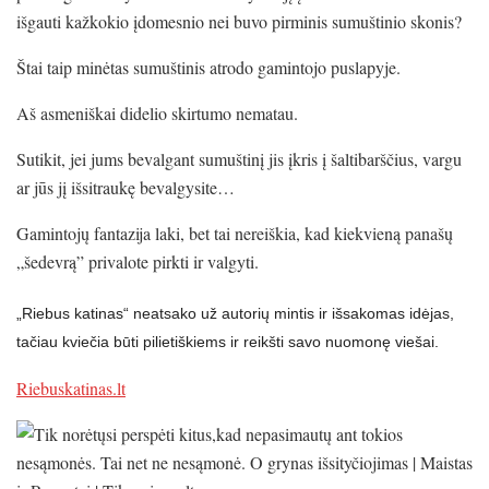
išgauti kažkokio įdomesnio nei buvo pirminis sumuštinio skonis?
Štai taip minėtas sumuštinis atrodo gamintojo puslapyje.
Aš asmeniškai didelio skirtumo nematau.
Sutikit, jei jums bevalgant sumuštinį jis įkris į šaltibarščius, vargu
ar jūs jį išsitraukę bevalgysite…
Gamintojų fantazija laki, bet tai nereiškia, kad kiekvieną panašų
„šedevrą” privalote pirkti ir valgyti.
„Riebus katinas“ neatsako už autorių mintis ir išsakomas idėjas,
tačiau kviečia būti pilietiškiems ir reikšti savo nuomonę viešai.
Riebuskatinas.lt