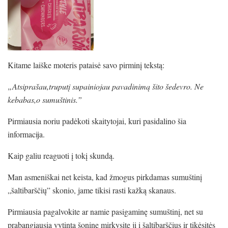
Kitame laiške moteris pataisė savo pirminį tekstą:
„Atsiprašau,truputį supainiojau pavadinimą šito šedevro. Ne
kebabas,o sumuštinis.”
Pirmiausia noriu padėkoti skaitytojai, kuri pasidalino šia
informacija.
Kaip galiu reaguoti į tokį skundą.
Man asmeniškai net keista, kad žmogus pirkdamas sumuštinį
„šaltibarščių” skonio, jame tikisi rasti kažką skanaus.
Pirmiausia pagalvokite ar namie pasigaminę sumuštinį, net su
prabangiausia vytinta šonine mirkysite jį į šaltibarščius ir tikėsitės