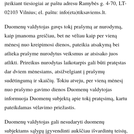
įteikiant tiesiogiai ar paštu adresu Ramybės g. 4-70, LT-
02103 Vilnius; el. paštu: info(eta)tiksaviems.lt.
Duomenų valdytojas gavęs tokį prašymą ar nurodymą,
kaip įmanoma greičiau, bet ne vėliau kaip per vieną
mėnesį nuo kreipimosi dienos, pateikia atsakymą bei
atlieka prašyme nurodytus veiksmus ar atsisako juos
atlikti. Prireikus nurodytas laikotarpis gali būti pratęstas
dar dviem mėnesiams, atsižvelgiant į prašymų
sudėtingumą ir skaičių. Tokiu atveju, per vieną mėnesį
nuo prašymo gavimo dienos Duomenų valdytojas
informuoja Duomenų subjektą apie tokį pratęsimą, kartu
pateikdamas vėlavimo priežastis.
Duomenų valdytojas gali nesudaryti duomenų
subjektams sąlygų įgyvendinti aukščiau išvardintų teisių,