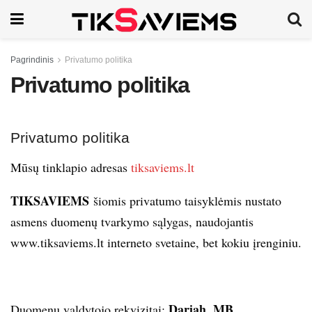
Pagrindinis
Privatumo politika
Privatumo politika
Privatumo politika
Mūsų tinklapio adresas
tiksaviems.lt
TIKSAVIEMS
šiomis privatumo taisyklėmis nustato
asmens duomenų tvarkymo sąlygas, naudojantis
www.tiksaviems.lt interneto svetaine, bet kokiu įrenginiu.
Dariah, MB
Duomenų valdytojo rekvizitai: