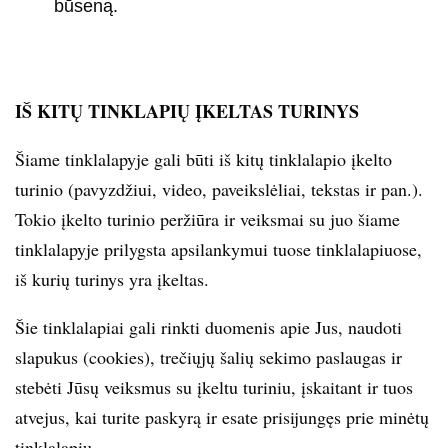
būseną.
IŠ KITŲ TINKLAPIŲ ĮKELTAS TURINYS
Šiame tinklalapyje gali būti iš kitų tinklalapio įkelto
turinio (pavyzdžiui, video, paveikslėliai, tekstas ir pan.).
Tokio įkelto turinio peržiūra ir veiksmai su juo šiame
tinklalapyje prilygsta apsilankymui tuose tinklalapiuose,
iš kurių turinys yra įkeltas.
Šie tinklalapiai gali rinkti duomenis apie Jus, naudoti
slapukus (cookies), trečiųjų šalių sekimo paslaugas ir
stebėti Jūsų veiksmus su įkeltu turiniu, įskaitant ir tuos
atvejus, kai turite paskyrą ir esate prisijungęs prie minėtų
tinklalapių.