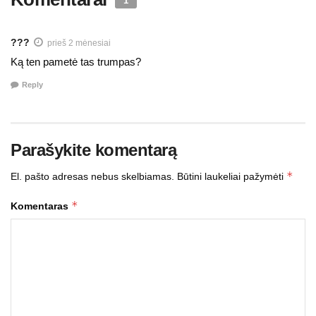
1
???
prieš 2 mėnesiai
Ką ten pametė tas trumpas?
Reply
Parašykite komentarą
*
El. pašto adresas nebus skelbiamas.
Būtini laukeliai pažymėti
*
Komentaras