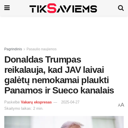
Pagrindinis
Pasaulio naujienos
Donaldas Trumpas
reikalauja, kad JAV laivai
galėtų nemokamai plaukti
Panamos ir Sueco kanalais
Paskelbė
Vakarų ekspresas
2025-04-27
A
A
Skaitymo laikas: 2 min.