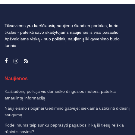
Tiksaviems yra karščiausių naujienų šiandien portalas, kurio
tikslas - pateikti savo skaitytojams naujienas iš viso pasaulio.
Apžvelgiame viską - nuo politinių naujienų iki gyvenimo būdo
turinio.
Naujienos
Kaišiadorių policija vis dar ieško dingusios moters: pateikia
atnaujintą informaciją
Nauji eismo ribojimai Gedimino gatvėje: siekiama užtikrinti didesnį
saugumą
Kodėl mums taip sunku paprašyti pagalbos ir ką iš tiesų reiškia
rūpintis savimi?