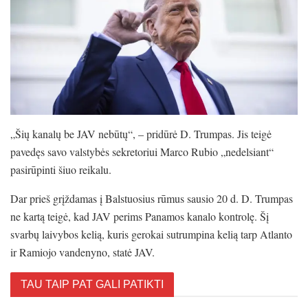
„Šių kanalų be JAV nebūtų“, – pridūrė D. Trumpas. Jis teigė
pavedęs savo valstybės sekretoriui Marco Rubio „nedelsiant“
pasirūpinti šiuo reikalu.
Dar prieš grįždamas į Balstuosius rūmus sausio 20 d. D. Trumpas
ne kartą teigė, kad JAV perims Panamos kanalo kontrolę. Šį
svarbų laivybos kelią, kuris gerokai sutrumpina kelią tarp Atlanto
ir Ramiojo vandenyno, statė JAV.
TAU TAIP PAT GALI PATIKTI