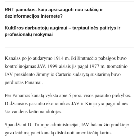
RRT pamokos: kaip apsisaugoti nuo sukčių ir
dezinformacijos internete?
Kultūros darbuotojų augimui – tarptautinės patirtys ir
profesionalų mokymai
Kanalas po jo atidarymo 1914 m. iki šimtmečio pabaigos buvo
kontroliuojamas JAV. 1999-aisiais jis pagal 1977 m. tuometinio
JAV prezidento Jimmy‘io Carterio sudarytą susitarimą buvo
perduotas Panamai.
Per Panamos kanalą vyksta apie 5 proc. visos pasaulio prekybos.
Didžiausios pasaulio ekonomikos JAV ir Kinija yra pagrindinės
šio vandens kelio naudotojos.
Spaudžiant D. Trumpo administracijai, JAV balandžio pradžioje
gavo leidimą palei kanalą dislokuoti amerikiečių karius.