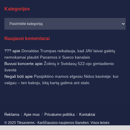
Kategorijos
Naujausi komentarai
???
apie
Donaldas Trumpas reikalauja, kad JAV laivai galėtų
nemokamai plaukti Panamos ir Sueco kanalais
Buvusi koncerte
apie
Žolinių ir Svėdasų 522-ojo gimtadienio
šventė
Negali būti
apie
Pasipiktino mamos elgesiu Nidos kavinėje: kur
valgau – ten kakoju, kitą kartą galima ant stalo
Reklama
Apie mus
Privatumo politika
Kontaktai
© 2025 Tiksaviems - Karščiausios naujienos šiandien. Visos teisės
saugomos.
Ukmergės žinios
-
Jonavos žinios
-
German News
-
Spain News
-