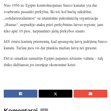
Nuo 1956 m. Egipto kontroliuojamas Sueco kanalas yra dar
svarbesnis pasaulio prekybai. Iki tol, kol hučių sukilėliai,
„solidarizuodamiesi“ su islamistine palestiniečių organizacija
„Hamas“, nepradėjo atakų prieš prekybinius laivus regione, jam
teko apie 10 proc. tarptautinės jūrių prekybos srauto.
JAV ėmėsi karinių priemonių, kad apsaugotų laivų judėjimą Sueco
kanalu. Tačiau juos vis dar plaukia mažiau laivų nei įprastai.
Dėl to smarkiai sumažėjo Egipto pajamos užsienio valiuta – šalį
ištiko didžiausia jos istorijoje ekonominė krizė.
Komentarai