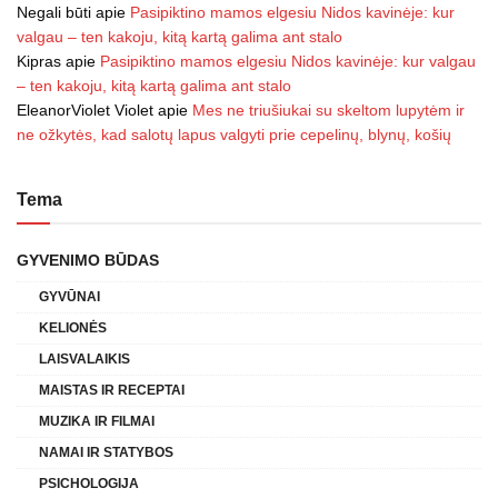
Negali būti
apie
Pasipiktino mamos elgesiu Nidos kavinėje: kur
valgau – ten kakoju, kitą kartą galima ant stalo
Kipras
apie
Pasipiktino mamos elgesiu Nidos kavinėje: kur valgau
– ten kakoju, kitą kartą galima ant stalo
EleanorViolet Violet
apie
Mes ne triušiukai su skeltom lupytėm ir
ne ožkytės, kad salotų lapus valgyti prie cepelinų, blynų, košių
Tema
GYVENIMO BŪDAS
GYVŪNAI
KELIONĖS
LAISVALAIKIS
MAISTAS IR RECEPTAI
MUZIKA IR FILMAI
NAMAI IR STATYBOS
PSICHOLOGIJA