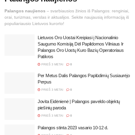
Palangos naujienos
– svarbiausios žinios iš Palangos: renginiai,
orai, turizmas, verslas ir aktualijos. Sekite naujausią informaciją iš
populiariausio Lietuvos kurorto!
Lietuvos Oro Uostai Kreipiasi į Nacionalinio
Saugumo Komisiją Dėl Papildomos Vilniaus Ir
Palangos Oro Uostų Kuro Bazių Operatoriaus
Patikros
PRIEŠ 3 METAI
0
Per Metus Dalis Palangos Paplūdimių Susiaurėjo
Perpus
PRIEŠ 3 METAI
0
Jovita Eidėnienė | Palangos paveldo objektų
piešinių paroda
PRIEŠ 3 METAI
0
Palangos stinta 2023 vasario 10-12 d.