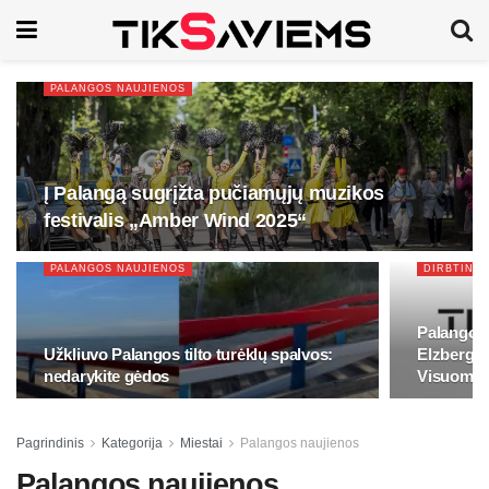
PALANGOS NAUJIENOS
Į Palangą sugrįžta pučiamųjų muzikos
festivalis „Amber Wind 2025“
PALANGOS NAUJIENOS
DIRBTINIS
Palangos
Užkliuvo Palangos tilto turėklų spalvos:
Elzbergas
nedarykite gėdos
Visuomen
Pagrindinis
Kategorija
Miestai
Palangos naujienos
Palangos naujienos