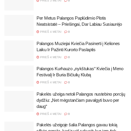
PRIEŠ 3 METAI
0
Per Metus Palangos Paplūdimio Plotis
Neatsistatė – Priešingai, Dar Labiau Susiaurėjo
PRIEŠ 4 METAI
0
Palangos Muziejai Kviečia Pasinerti į Keliones
Laiku Ir Pažinti Kurorto Paslaptis
PRIEŠ 4 METAI
0
Palangos Kurhauzo „nykštukas“ Kviečia į Meno
Festivalį Ir Buria Bičiulių Klubą
PRIEŠ 4 METAI
0
Pakelės užeiga netoli Palangos nustebino porcijų
dydžiu: „Net mėgstančiam pavalgyti buvo per
daug“
PRIEŠ 4 METAI
0
Pakelės užeigoje šalia Palangos gavau tokią
silkės porciją, kad ir vėl sakysit: kur jam tiek