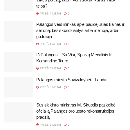
telpa?
PRIEŠ 4 METAI
0
Palangos verslininkas apie padidėjusias kainas ir
sezoną: besiskundžiantys arba meluoja, arba
gudrauja
PRIEŠ 4 METAI
0
Iš Palangos – Su Visų Spalvų Medaliais Ir
Komandine Taure
PRIEŠ 5 METAI
0
Palangos miesto Savivaldybei – bauda
PRIEŠ 5 METAI
0
Susisiekimo ministras M. Skuodis paskelbė
oficialią Palangos oro uosto rekonstrukcijos
pradžią
PRIEŠ 5 METAI
0