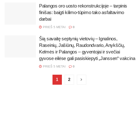
Palangos oro uosto rekonstrukcijoje – tarpinis
finišas: baigti kilimo-tūpimo tako asfaltavimo
darbai
PRIEŠ 5 METAI
0
Šią savaitę septynių vietovių – Ignalinos,
Raseinių, Jašiūnų, Raudondvario, Anykščių,
Kelmės ir Palangos – gyventojai ir svečiai
gyvose eilėse gali pasiskiepyti „Janssen“ vakcina
PRIEŠ 5 METAI
0
1
2