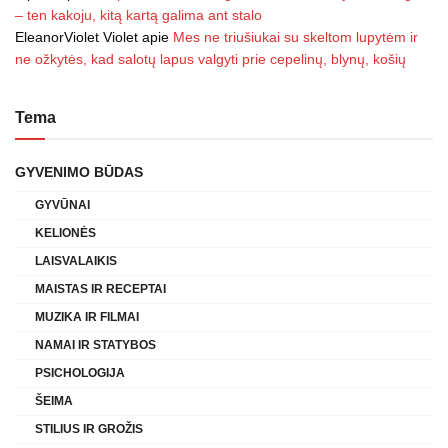
– ten kakoju, kitą kartą galima ant stalo
EleanorViolet Violet
apie
Mes ne triušiukai su skeltom lupytėm ir
ne ožkytės, kad salotų lapus valgyti prie cepelinų, blynų, košių
Tema
GYVENIMO BŪDAS
GYVŪNAI
KELIONĖS
LAISVALAIKIS
MAISTAS IR RECEPTAI
MUZIKA IR FILMAI
NAMAI IR STATYBOS
PSICHOLOGIJA
ŠEIMA
STILIUS IR GROŽIS