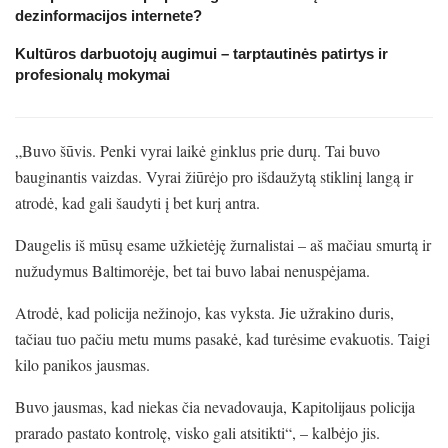
dezinformacijos internete?
Kultūros darbuotojų augimui – tarptautinės patirtys ir
profesionalų mokymai
„Buvo šūvis. Penki vyrai laikė ginklus prie durų. Tai buvo
bauginantis vaizdas. Vyrai žiūrėjo pro išdaužytą stiklinį langą ir
atrodė, kad gali šaudyti į bet kurį antra.
Daugelis iš mūsų esame užkietėję žurnalistai – aš mačiau smurtą ir
nužudymus Baltimorėje, bet tai buvo labai nenuspėjama.
Atrodė, kad policija nežinojo, kas vyksta. Jie užrakino duris,
tačiau tuo pačiu metu mums pasakė, kad turėsime evakuotis. Taigi
kilo panikos jausmas.
Buvo jausmas, kad niekas čia nevadovauja, Kapitolijaus policija
prarado pastato kontrolę, visko gali atsitikti“, – kalbėjo jis.