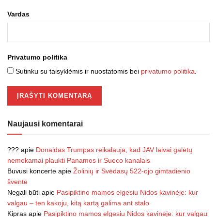
Vardas
Privatumo politika
Sutinku su taisyklėmis ir nuostatomis bei
privatumo politika
.
Naujausi komentarai
???
apie
Donaldas Trumpas reikalauja, kad JAV laivai galėtų
nemokamai plaukti Panamos ir Sueco kanalais
Buvusi koncerte
apie
Žolinių ir Svėdasų 522-ojo gimtadienio
šventė
Negali būti
apie
Pasipiktino mamos elgesiu Nidos kavinėje: kur
valgau – ten kakoju, kitą kartą galima ant stalo
Kipras
apie
Pasipiktino mamos elgesiu Nidos kavinėje: kur valgau