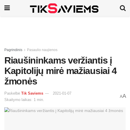
Pagrindinis
Pasaulio naujienos
Riaušininkams veržiantis į
Kapitolijų mirė mažiausiai 4
žmonės
Paskelbė
Tik Saviems
2021-01-07
A
A
Skaitymo laikas: 1 min.