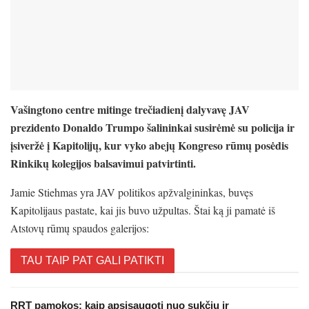
Vašingtono centre mitinge trečiadienį dalyvavę JAV
prezidento Donaldo Trumpo šalininkai susirėmė su policija ir
įsiveržė į Kapitolijų, kur vyko abejų Kongreso rūmų posėdis
Rinkikų kolegijos balsavimui patvirtinti.
Jamie Stiehmas yra JAV politikos apžvalgininkas, buvęs
Kapitolijaus pastate, kai jis buvo užpultas. Štai ką ji pamatė iš
Atstovų rūmų spaudos galerijos:
TAU TAIP PAT GALI PATIKTI
RRT pamokos: kaip apsisaugoti nuo sukčių ir