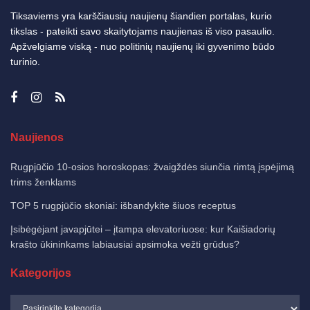
Tiksaviems yra karščiausių naujienų šiandien portalas, kurio
tikslas - pateikti savo skaitytojams naujienas iš viso pasaulio.
Apžvelgiame viską - nuo politinių naujienų iki gyvenimo būdo
turinio.
Naujienos
Rugpjūčio 10-osios horoskopas: žvaigždės siunčia rimtą įspėjimą
trims ženklams
TOP 5 rugpjūčio skoniai: išbandykite šiuos receptus
Įsibėgėjant javapjūtei – įtampa elevatoriuose: kur Kaišiadorių
krašto ūkininkams labiausiai apsimoka vežti grūdus?
Kategorijos