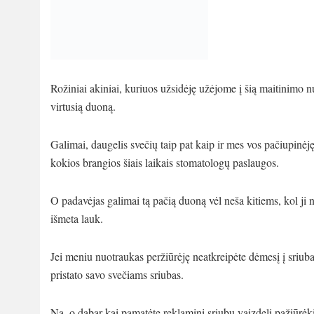
Rožiniai akiniai, kuriuos užsidėję užėjome į šią maitinimo n
virtusią duoną.
Galimai, daugelis svečių taip pat kaip ir mes vos pačiupinėję
kokios brangios šiais laikais stomatologų paslaugos.
O padavėjas galimai tą pačią duoną vėl neša kitiems, kol ji 
išmeta lauk.
Jei meniu nuotraukas peržiūrėję neatkreipėte dėmesį į sriu
pristato savo svečiams sriubas.
Na, o dabar kai pamatėte reklaminį sriubų vaizdelį pažiūrėk