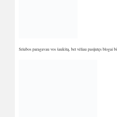
Sriubos paragavau vos šaukštą, bet vėliau pasijutęs blogai bū