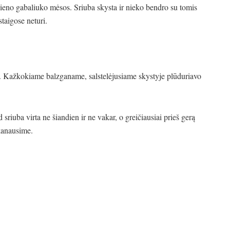
vieno gabaliuko mėsos. Sriuba skysta ir nieko bendro su tomis
staigose neturi.
o. Kažkokiame balzganame, salstelėjusiame skystyje plūduriavo
 sriuba virta ne šiandien ir ne vakar, o greičiausiai prieš gerą
skanausime.