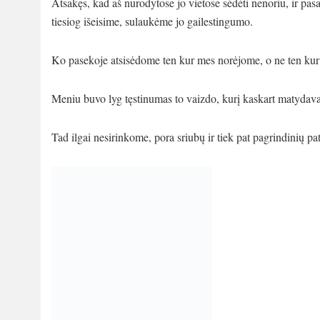
Atsakęs, kad aš nurodytose jo vietose sėdėti nenoriu, ir pasakę
tiesiog išeisime, sulaukėme jo gailestingumo.
Ko pasekoje atsisėdome ten kur mes norėjome, o ne ten kur 
Meniu buvo lyg tęstinumas to vaizdo, kurį kaskart matyda
Tad ilgai nesirinkome, pora sriubų ir tiek pat pagrindinių pa