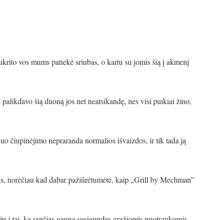
ukrito vos mums patiekė sriubas, o kartu su jomis šią į akmenį
 palikdavo šią duoną jos net neatsikandę, nes visi puikiai žino,
nuo čiupinėjimo nepraranda normalios išvaizdos, ir tik tada ją
bas, norėčiau kad dabar pažiūrėtumėte, kaip „Grill by Mechman”
ite į tai, ką svečias gauna susigundęs gražiomis nuotraukomis.