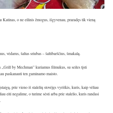
u Katinas, o ne eilinis žmogus, išgyvenau, praradęs tik vieną
us, vėdarus, šaltas sriubas – šaltibarščius, šmakalą.
s „Grill by Mechman” kuriamus filmukus, su seiles tįsti
ykau paskanauti ten gaminamo maisto.
igą, prie vieno iš stalelių stovėjęs vyriškis, kuris, kaip vėliau
u eiti negalime, o turime sėsti arba prie stalelio, kuris randasi
.