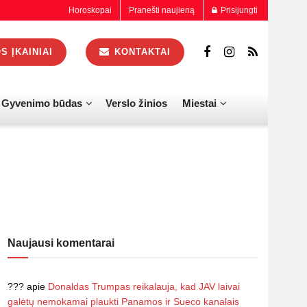
Horoskopai
Pranešti naujieną
Prisijungti
 ĮKAINIAI
KONTAKTAI
Gyvenimo būdas
Verslo žinios
Miestai
Naujausi komentarai
???
apie
Donaldas Trumpas reikalauja, kad JAV laivai
galėtų nemokamai plaukti Panamos ir Sueco kanalais