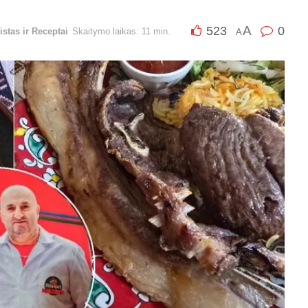
A
523
0
istas ir Receptai
Skaitymo laikas: 11 min.
A