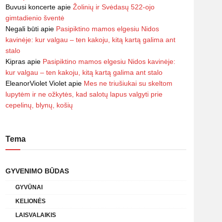
Buvusi koncerte
apie
Žolinių ir Svėdasų 522-ojo
gimtadienio šventė
Negali būti
apie
Pasipiktino mamos elgesiu Nidos
kavinėje: kur valgau – ten kakoju, kitą kartą galima ant
stalo
Kipras
apie
Pasipiktino mamos elgesiu Nidos kavinėje:
kur valgau – ten kakoju, kitą kartą galima ant stalo
EleanorViolet Violet
apie
Mes ne triušiukai su skeltom
lupytėm ir ne ožkytės, kad salotų lapus valgyti prie
cepelinų, blynų, košių
Tema
GYVENIMO BŪDAS
GYVŪNAI
KELIONĖS
LAISVALAIKIS