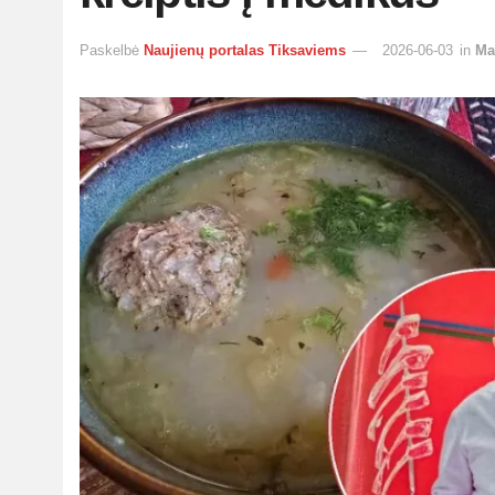
Paskelbė
Naujienų portalas Tiksaviems
2026-06-03
in
Ma