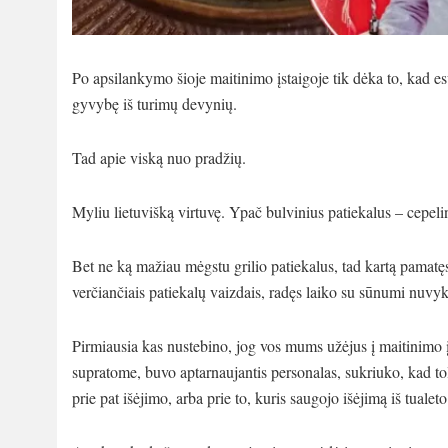
Po apsilankymo šioje maitinimo įstaigoje tik dėka to, kad es
gyvybę iš turimų devynių.
Tad apie viską nuo pradžių.
Myliu lietuvišką virtuvę. Ypač bulvinius patiekalus – cepelin
Bet ne ką mažiau mėgstu grilio patiekalus, tad kartą pamatę
verčiančiais patiekalų vaizdais, radęs laiko su sūnumi nuv
Pirmiausia kas nustebino, jog vos mums užėjus į maitinimo įsta
supratome, buvo aptarnaujantis personalas, sukriuko, kad tolia
prie pat išėjimo, arba prie to, kuris saugojo išėjimą iš tualeto