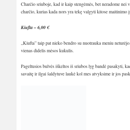
Charčio sriuboje, kad ir kaip stengėmės, bet neradome nei 
charčio, kurias kada nors yra tekę valgyti kitose maitinimo į
Kiufta – 6,00 €
„Kiufta” taip pat nieko bendro su nuotrauka meniu neturėj
vienas didelis mėsos kukulis.
Pageltusios bulvės iškeltos iš sriubos lyg bandė pasakyti, kad
savaitę ir ilgai šaldytuve laukė kol mes atvyksime ir jos pa