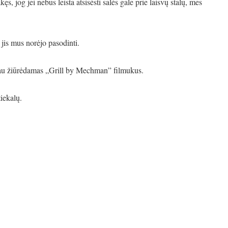
s, jog jei nebus leista atsisėsti salės gale prie laisvų stalų, mes
jis mus norėjo pasodinti.
vau žiūrėdamas „Grill by Mechman” filmukus.
tiekalų.