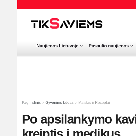
Naujienos Lietuvoje
Pasaulio naujienos
Pagrindinis
Gyvenimo būdas
Maistas ir Receptai
Po apsilankymo kavi
kreiptis į medikus