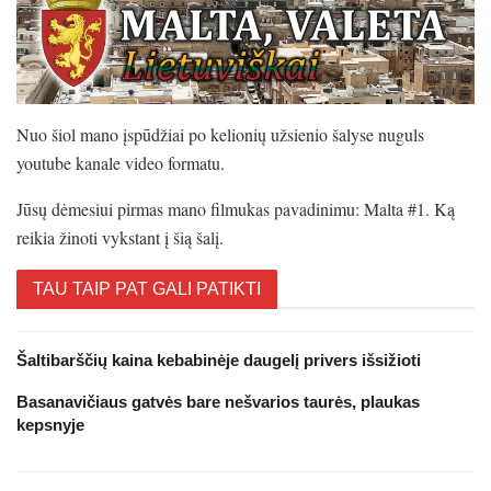
Nuo šiol mano įspūdžiai po kelionių užsienio šalyse nuguls
youtube kanale video formatu.
Jūsų dėmesiui pirmas mano filmukas pavadinimu: Malta #1. Ką
reikia žinoti vykstant į šią šalį.
TAU TAIP PAT GALI PATIKTI
Šaltibarščių kaina kebabinėje daugelį privers išsižioti
Basanavičiaus gatvės bare nešvarios taurės, plaukas
kepsnyje