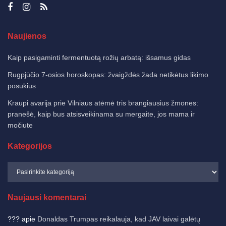
Naujienos
Kaip pasigaminti fermentuotą rožių arbatą: išsamus gidas
Rugpjūčio 7-osios horoskopas: žvaigždės žada netikėtus likimo
posūkius
Kraupi avarija prie Vilniaus atėmė tris brangiausius žmones:
pranešė, kaip bus atsisveikinama su mergaite, jos mama ir
močiute
Kategorijos
Naujausi komentarai
???
apie
Donaldas Trumpas reikalauja, kad JAV laivai galėtų