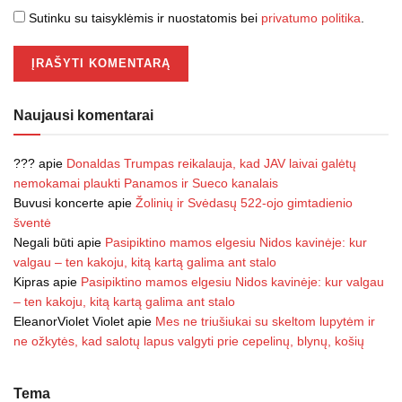
Sutinku su taisyklėmis ir nuostatomis bei
privatumo politika
.
Naujausi komentarai
???
apie
Donaldas Trumpas reikalauja, kad JAV laivai galėtų
nemokamai plaukti Panamos ir Sueco kanalais
Buvusi koncerte
apie
Žolinių ir Svėdasų 522-ojo gimtadienio
šventė
Negali būti
apie
Pasipiktino mamos elgesiu Nidos kavinėje: kur
valgau – ten kakoju, kitą kartą galima ant stalo
Kipras
apie
Pasipiktino mamos elgesiu Nidos kavinėje: kur valgau
– ten kakoju, kitą kartą galima ant stalo
EleanorViolet Violet
apie
Mes ne triušiukai su skeltom lupytėm ir
ne ožkytės, kad salotų lapus valgyti prie cepelinų, blynų, košių
Tema