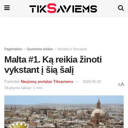
Pagrindinis
Gyvenimo būdas
Maistas ir Receptai
Malta #1. Ką reikia žinoti
vykstant į šią šalį
Paskelbė
Naujienų portalas Tiksaviems
2026-05-28
A
A
Skaitymo laikas: 1 min.