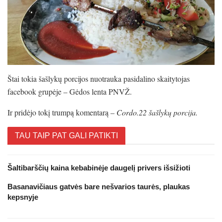
Štai tokia šašlykų porcijos nuotrauka pasidalino skaitytojas
facebook grupėje – Gėdos lenta PNVŽ.
Ir pridėjo tokį trumpą komentarą –
Cordo.22 šašlykų porcija.
TAU TAIP PAT GALI PATIKTI
Šaltibarščių kaina kebabinėje daugelį privers išsižioti
Basanavičiaus gatvės bare nešvarios taurės, plaukas
kepsnyje