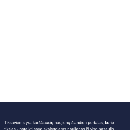
Tiksaviems yra karščiausių naujienų šiandien portalas, kurio
tikslas - pateikti savo skaitytojams naujienas iš viso pasaulio.