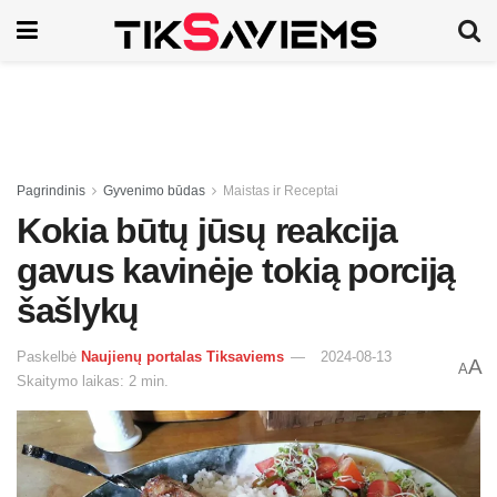
Pagrindinis
Gyvenimo būdas
Maistas ir Receptai
Kokia būtų jūsų reakcija
gavus kavinėje tokią porciją
šašlykų
Paskelbė
Naujienų portalas Tiksaviems
2024-08-13
A
A
Skaitymo laikas: 2 min.