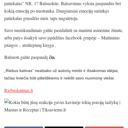
patiekalas” NR. 1? Balsuokite. Balsavimas vyksta paspaudus bet
kokią emociją po nuotrauka. Daugiausiai emocijų surinkęs
patiekalas gruodžio mėn. taps nugalėtoju.
Savo nusiskundimais galite pasidalinti su manimi asmenine žinute,
arba patys išsakyti savo įspūdžius facebook grupėje – Maitinimo
įstaigos – atsiliepimų knyga .
č
ia
Balsuoti galite paspaudę
.
„Riebus katinas“ neatsako už autorių mintis ir išsakomas idėjas,
tačiau kviečia būti pilietiškiems ir reikšti savo nuomonę viešai.
Riebuskatinas.lt