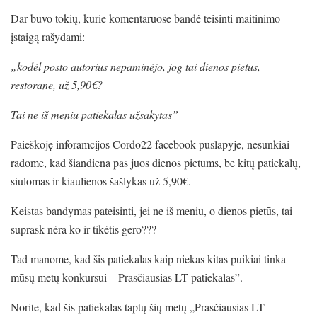
Dar buvo tokių, kurie komentaruose bandė teisinti maitinimo
įstaigą rašydami:
„kodėl posto autorius nepaminėjo, jog tai dienos pietus,
restorane, už 5,90€?
Tai ne iš meniu patiekalas užsakytas”
Paieškoję inforamcijos Cordo22 facebook puslapyje, nesunkiai
radome, kad šiandiena pas juos dienos pietums, be kitų patiekalų,
siūlomas ir kiaulienos šašlykas už 5,90€.
Keistas bandymas pateisinti, jei ne iš meniu, o dienos pietūs, tai
suprask nėra ko ir tikėtis gero???
Tad manome, kad šis patiekalas kaip niekas kitas puikiai tinka
mūsų metų konkursui – Prasčiausias LT patiekalas”.
Norite, kad šis patiekalas taptų šių metų „Prasčiausias LT