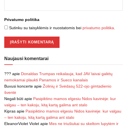
Privatumo politika
Sutinku su taisyklėmis ir nuostatomis bei
privatumo politika
.
Naujausi komentarai
???
apie
Donaldas Trumpas reikalauja, kad JAV laivai galėtų
nemokamai plaukti Panamos ir Sueco kanalais
Buvusi koncerte
apie
Žolinių ir Svėdasų 522-ojo gimtadienio
šventė
Negali būti
apie
Pasipiktino mamos elgesiu Nidos kavinėje: kur
valgau – ten kakoju, kitą kartą galima ant stalo
Kipras
apie
Pasipiktino mamos elgesiu Nidos kavinėje: kur valgau
– ten kakoju, kitą kartą galima ant stalo
EleanorViolet Violet
apie
Mes ne triušiukai su skeltom lupytėm ir