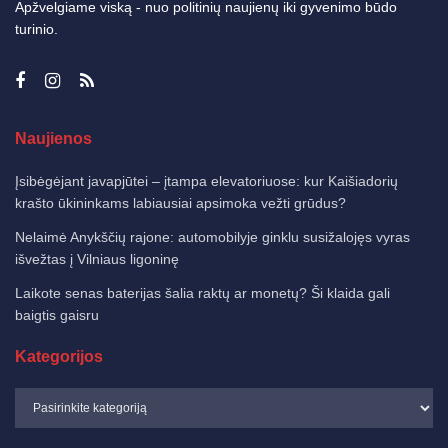
Apžvelgiame viską - nuo politinių naujienų iki gyvenimo būdo
turinio.
Naujienos
Įsibėgėjant javapjūtei – įtampa elevatoriuose: kur Kaišiadorių
krašto ūkininkams labiausiai apsimoka vežti grūdus?
Nelaimė Anykščių rajone: automobilyje ginklu susižalojęs vyras
išvežtas į Vilniaus ligoninę
Laikote senas baterijas šalia raktų ar monetų? Ši klaida gali
baigtis gaisru
Kategorijos