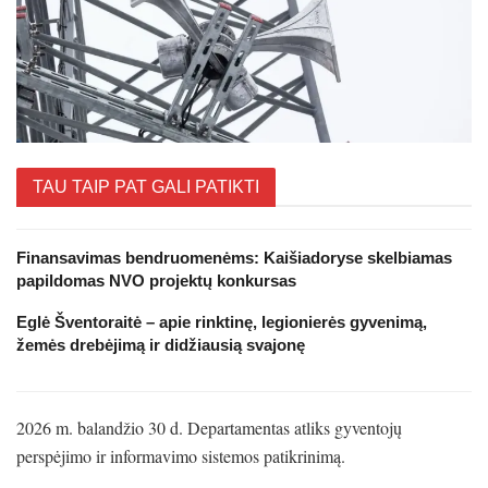
TAU TAIP PAT GALI PATIKTI
Finansavimas bendruomenėms: Kaišiadoryse skelbiamas
papildomas NVO projektų konkursas
Eglė Šventoraitė – apie rinktinę, legionierės gyvenimą,
žemės drebėjimą ir didžiausią svajonę
2026 m. balandžio 30 d. Departamentas atliks gyventojų
perspėjimo ir informavimo sistemos patikrinimą.