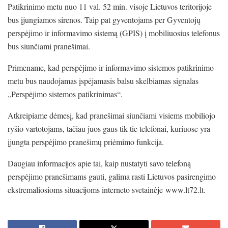
Patikrinimo metu nuo 11 val. 52 min. visoje Lietuvos teritorijoje
bus įjungiamos sirenos. Taip pat gyventojams per Gyventojų
perspėjimo ir informavimo sistemą (GPIS) į mobiliuosius telefonus
bus siunčiami pranešimai.
Primename, kad perspėjimo ir informavimo sistemos patikrinimo
metu bus naudojamas įspėjamasis balsu skelbiamas signalas
„Perspėjimo sistemos patikrinimas“.
Atkreipiame dėmesį, kad pranešimai siunčiami visiems mobiliojo
ryšio vartotojams, tačiau juos gaus tik tie telefonai, kuriuose yra
įjungta perspėjimo pranešimų priėmimo funkcija.
Daugiau informacijos apie tai, kaip nustatyti savo telefoną
perspėjimo pranešimams gauti, galima rasti Lietuvos pasirengimo
ekstremaliosioms situacijoms interneto svetainėje www.lt72.lt.