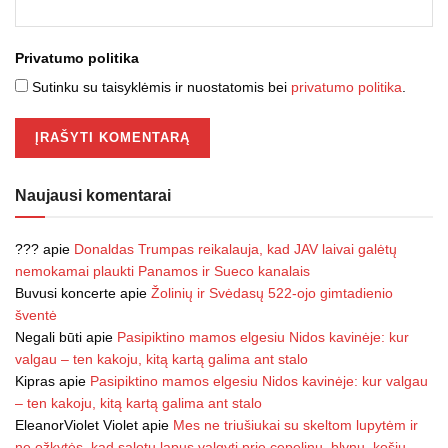
Privatumo politika
Sutinku su taisyklėmis ir nuostatomis bei
privatumo politika
.
Naujausi komentarai
???
apie
Donaldas Trumpas reikalauja, kad JAV laivai galėtų
nemokamai plaukti Panamos ir Sueco kanalais
Buvusi koncerte
apie
Žolinių ir Svėdasų 522-ojo gimtadienio
šventė
Negali būti
apie
Pasipiktino mamos elgesiu Nidos kavinėje: kur
valgau – ten kakoju, kitą kartą galima ant stalo
Kipras
apie
Pasipiktino mamos elgesiu Nidos kavinėje: kur valgau
– ten kakoju, kitą kartą galima ant stalo
EleanorViolet Violet
apie
Mes ne triušiukai su skeltom lupytėm ir
ne ožkytės, kad salotų lapus valgyti prie cepelinų, blynų, košių