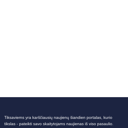
Tiksaviems yra karščiausių naujienų šiandien portalas, kurio
tikslas - pateikti savo skaitytojams naujienas iš viso pasaulio.