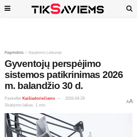
Pagrindinis
Naujienos Lietuvoje
Gyventojų perspėjimo
sistemos patikrinimas 2026
m. balandžio 30 d.
Paskelbė
Kaišiadoriečiams
2026-04-29
A
A
Skaitymo laikas: 1 min.