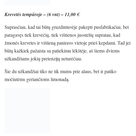
Krevetės tempūroje – (6 vnt) – 11,00 €
Suprasčiau, kad tai būtų gruzdintuvėje pakepti pusfabrikačiai, bet
paragavęs tiek krevečių, tiek vištienos juostelių supratau, kad
žmonės krevetes ir vištieną paniravo vietoje prieš kepdami. Tad jei
būtų kažkiek pažaista su patiekimu lėkštėje, aš šiems dviems
užkandžiams jokių pretenzijų neturėčiau.
Šie du užkandžiai tiko ne tik mums prie alaus, bet ir patiko
močiutėms geriančioms limonadą.