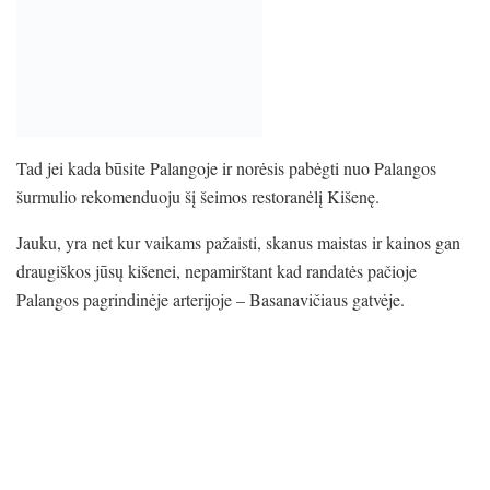
Tad jei kada būsite Palangoje ir norėsis pabėgti nuo Palangos
šurmulio rekomenduoju šį šeimos restoranėlį Kišenę.
Jauku, yra net kur vaikams pažaisti, skanus maistas ir kainos gan
draugiškos jūsų kišenei, nepamirštant kad randatės pačioje
Palangos pagrindinėje arterijoje – Basanavičiaus gatvėje.