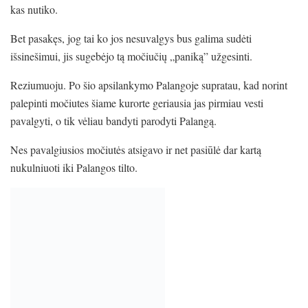
kas nutiko.
Bet pasakęs, jog tai ko jos nesuvalgys bus galima sudėti
išsinešimui, jis sugebėjo tą močiučių „paniką” užgesinti.
Reziumuoju. Po šio apsilankymo Palangoje supratau, kad norint
palepinti močiutes šiame kurorte geriausia jas pirmiau vesti
pavalgyti, o tik vėliau bandyti parodyti Palangą.
Nes pavalgiusios močiutės atsigavo ir net pasiūlė dar kartą
nukulniuoti iki Palangos tilto.