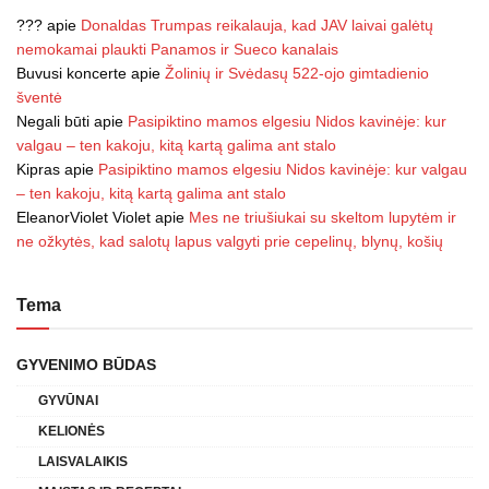
???
apie
Donaldas Trumpas reikalauja, kad JAV laivai galėtų
nemokamai plaukti Panamos ir Sueco kanalais
Buvusi koncerte
apie
Žolinių ir Svėdasų 522-ojo gimtadienio
šventė
Negali būti
apie
Pasipiktino mamos elgesiu Nidos kavinėje: kur
valgau – ten kakoju, kitą kartą galima ant stalo
Kipras
apie
Pasipiktino mamos elgesiu Nidos kavinėje: kur valgau
– ten kakoju, kitą kartą galima ant stalo
EleanorViolet Violet
apie
Mes ne triušiukai su skeltom lupytėm ir
ne ožkytės, kad salotų lapus valgyti prie cepelinų, blynų, košių
Tema
GYVENIMO BŪDAS
GYVŪNAI
KELIONĖS
LAISVALAIKIS