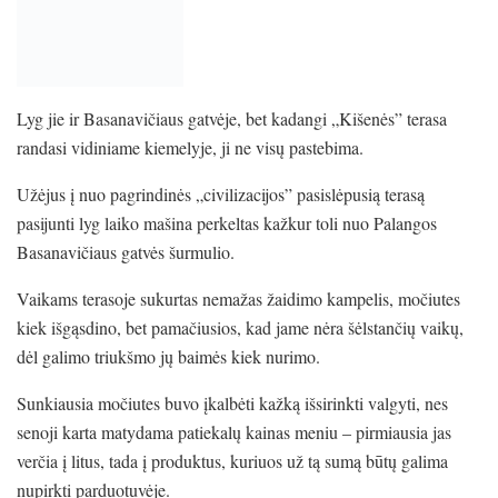
Lyg jie ir Basanavičiaus gatvėje, bet kadangi „Kišenės” terasa
randasi vidiniame kiemelyje, ji ne visų pastebima.
Užėjus į nuo pagrindinės „civilizacijos” pasislėpusią terasą
pasijunti lyg laiko mašina perkeltas kažkur toli nuo Palangos
Basanavičiaus gatvės šurmulio.
Vaikams terasoje sukurtas nemažas žaidimo kampelis, močiutes
kiek išgąsdino, bet pamačiusios, kad jame nėra šėlstančių vaikų,
dėl galimo triukšmo jų baimės kiek nurimo.
Sunkiausia močiutes buvo įkalbėti kažką išsirinkti valgyti, nes
senoji karta matydama patiekalų kainas meniu – pirmiausia jas
verčia į litus, tada į produktus, kuriuos už tą sumą būtų galima
nupirkti parduotuvėje.