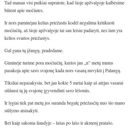
Tad manau visi puikiai supratote, kad šioje apžvalgoje kalbėsime
būtent apie močiutes.
Ir nors paminėjau kelias priežastis kodėl negalima kritikuoti
močiučių, aš šioje apžvalgoje tai sau leisiu padaryti, nes tam yra
kelios svarios priežastys.
Gal gana tų įžangų, pradedame.
Giminėje turime pora močiučių, kurios jau „n” metų mums
pasakoja apie savo svajonę kada nors vasarą nuvykti į Palangą.
Tiksliai nepasakysiu, bet jau kokie 5 metai kaip aš atėjus vasarai
siūlausi tą jų svajonę įgyvendinti savo lėšomis.
Ir lygiai tiek pat metų jos suranda begalę priežasčių nuo šio mano
siūlymo atsisakyti.
Bet kaip sakoma liaudyje – lašas po lašo ir akmenį pratašo.