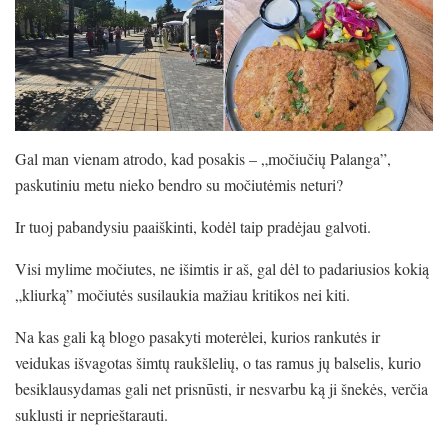
Gal man vienam atrodo, kad posakis – „močiučių Palanga”,
paskutiniu metu nieko bendro su močiutėmis neturi?
Ir tuoj pabandysiu paaiškinti, kodėl taip pradėjau galvoti.
Visi mylime močiutes, ne išimtis ir aš, gal dėl to padariusios kokią
„kliurką” močiutės susilaukia mažiau kritikos nei kiti.
Na kas gali ką blogo pasakyti moterėlei, kurios rankutės ir
veidukas išvagotas šimtų raukšlelių, o tas ramus jų balselis, kurio
besiklausydamas gali net prisnūsti, ir nesvarbu ką ji šnekės, verčia
suklusti ir neprieštarauti.