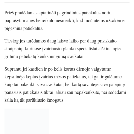
Prieš pradėdamas aptarinėti pagrindinius patiekalus noriu
paprašyti manęs be reikalo nesmerkti, kad močiutėms užsakėme
pigesnius patiekalus.
Tiesiog jos turėdamos daug laisvo laiko per daug prisiskaito
straipsnių, kuriuose įvairiausio plauko specialistai aiškina apie
grilintų patiekalų kenksmingumą sveikatai.
Suprantu jei kasdien ir po kelis kartus dienoje valgytume
kepsninėje keptus įvairius mėsos patiekalus, tai gal ir galėtume
kaip tai pakenkti savo sveikatai, bet kartą savaitėje save palepinę
panašiais patiekalais tikrai labiau sau nepakenksite, nei sėdėdami
šalia ką tik parūkiusio žmogaus.