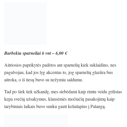
Barbekiu sparneliai 6 vnt – 6,00 €
Aitriosios paprikytės padėtos ant sparnelių kiek suklaidino, nes
pagalvojau, kad jos lyg akcentas to, jog sparnelių glazūra bus
aitroka, o iš tiesų buvo su nežymiu saldumu.
Tad po šiek tiek užkandę, mes stebėdami kaip rimtu veidu grilistas
kepa svečių užsakymus, klausėmės močiučių pasakojimų kaip
tarybiniais laikais buvo sunku gauti kelialapius į Palangą.