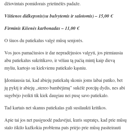
džiovintais pomidorais grietinėlės padaže.
Vištienos didkepsnis(su bulvytemis ir salotomis) – 15,00 €
Firminis Kišenės karbonadas – 11,00 €
O šiuos du patiekalus valgė mūsų senjorės.
Vos juos pamačiusios ir dar nepradėjusios valgyti, jos pirmiausia
abu patiekalus sukritikavo, ir vėliau tą pačią mintį kaip dievą
myliu, kartojo su kiekvienu patiekalo kąsniu.
Įdomiausia tai, kad abiejų patiekalų skonis joms labai patiko, bet
jų pyktį ir abiejų „stereo bambėjimą” sukėlė porcijų dydis, nes abi
sugebėjo įveikti tik kiek daugiau nei pusę savo patiekalo.
Tad kartais net skanus patiekalas gali susilaukti kritikos.
Apie tai jos net pasiguodė padavėjui, kuris supratęs, kad prie mūsų
stalo iškilo kažkokia problema pats priėjo prie mūsų pasiteirauti