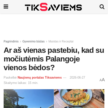
Pagrindinis
Gyvenimo būdas
Maistas ir Receptai
Ar aš vienas pastebiu, kad su
močiutėmis Palangoje
vienos bėdos?
Paskelbė
Naujienų portalas Tiksaviems
2026-06-27
A
A
Skaitymo laikas: 15 min.