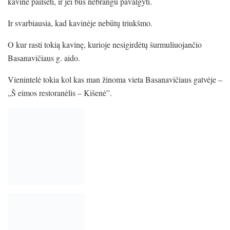
kavinė pailsėti, ir jei bus nebrangu pavalgyti.
Ir svarbiausia, kad kavinėje nebūtų triukšmo.
O kur rasti tokią kavinę, kurioje nesigirdėtų šurmuliuojančio
Basanavičiaus g. aido.
Vienintelė tokia kol kas man žinoma vieta Basanavičiaus gatvėje –
„Š eimos restoranėlis – Kišenė”.