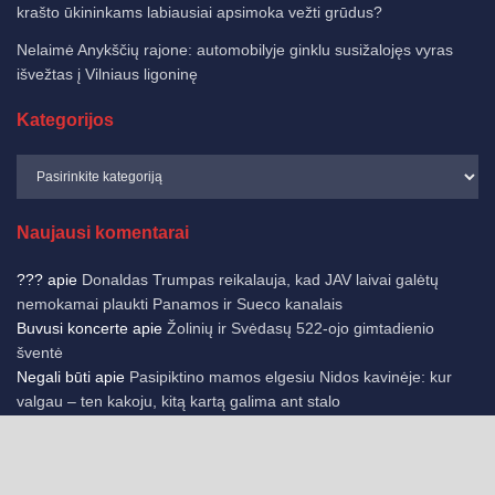
krašto ūkininkams labiausiai apsimoka vežti grūdus?
Nelaimė Anykščių rajone: automobilyje ginklu susižalojęs vyras
išvežtas į Vilniaus ligoninę
Kategorijos
Naujausi komentarai
???
apie
Donaldas Trumpas reikalauja, kad JAV laivai galėtų
nemokamai plaukti Panamos ir Sueco kanalais
Buvusi koncerte
apie
Žolinių ir Svėdasų 522-ojo gimtadienio
šventė
Negali būti
apie
Pasipiktino mamos elgesiu Nidos kavinėje: kur
valgau – ten kakoju, kitą kartą galima ant stalo