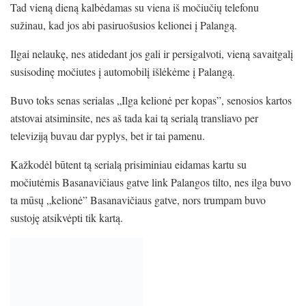
Tad vieną dieną kalbėdamas su viena iš močiučių telefonu
sužinau, kad jos abi pasiruošusios kelionei į Palangą.
Ilgai nelaukę, nes atidedant jos gali ir persigalvoti, vieną savaitgalį
susisodinę močiutes į automobilį išlėkėme į Palangą.
Buvo toks senas serialas „Ilga kelionė per kopas”, senosios kartos
atstovai atsiminsite, nes aš tada kai tą serialą transliavo per
televiziją buvau dar pyplys, bet ir tai pamenu.
Kažkodėl būtent tą serialą prisiminiau eidamas kartu su
močiutėmis Basanavičiaus gatve link Palangos tilto, nes ilga buvo
ta mūsų „kelionė” Basanavičiaus gatve, nors trumpam buvo
sustoję atsikvėpti tik kartą.