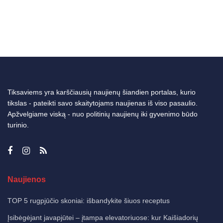
Tiksaviems yra karščiausių naujienų šiandien portalas, kurio
tikslas - pateikti savo skaitytojams naujienas iš viso pasaulio.
Apžvelgiame viską - nuo politinių naujienų iki gyvenimo būdo
turinio.
Naujienos
TOP 5 rugpjūčio skoniai: išbandykite šiuos receptus
Įsibėgėjant javapjūtei – įtampa elevatoriuose: kur Kaišiadorių