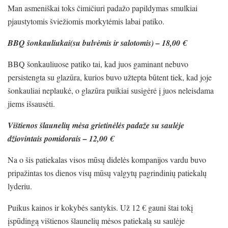
Man asmeniškai toks čimičiuri padažo papildymas smulkiai
pjaustytomis šviežiomis morkytėmis labai patiko.
BBQ šonkauliukai(su bulvėmis ir salotomis) – 18,00 €
BBQ šonkauliuose patiko tai, kad juos gaminant nebuvo
persistengta su glazūra, kurios buvo užtepta būtent tiek, kad joje
šonkauliai neplaukė, o glazūra puikiai susigėrė į juos neleisdama
jiems išsausėti.
Vištienos šlaunelių mėsa grietinėlės padaže su saulėje
džiovintais pomidorais – 12,00 €
Na o šis patiekalas visos mūsų didelės kompanijos vardu buvo
pripažintas tos dienos visų mūsų valgytų pagrindinių patiekalų
lyderiu.
Puikus kainos ir kokybės santykis. Už 12 € gauni štai tokį
įspūdingą vištienos šlaunelių mėsos patiekalą su saulėje