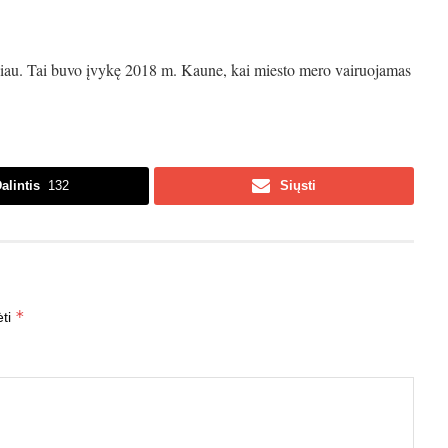
ksčiau. Tai buvo įvykę 2018 m. Kaune, kai miesto mero vairuojamas
alintis
132
Siųsti
*
ėti