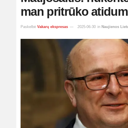
man pritrūko atidu
Paskelbė
Vakarų ekspresas
2025-06-30
in
Naujienos Liet