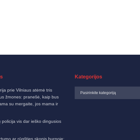
s
Kategorijos
ija prie Vilniaus atėmė tris
us žmones: pranešė, kaip bus
nama su mergaite, jos mama ir
 policija vis dar ieško dingusios
rtumo ar rūgšties skonis burnoje: