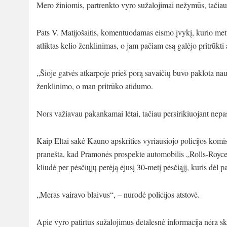
Mero žiniomis, partrenkto vyro sužalojimai nežymūs, tačiau 
Pats V. Matijošaitis, komentuodamas eismo įvykį, kurio me
atliktas kelio ženklinimas, o jam pačiam esą galėjo pritrūkti
„Šioje gatvės atkarpoje prieš porą savaičių buvo paklota nauj
ženklinimo, o man pritrūko atidumo.
Nors važiavau pakankamai lėtai, tačiau persirikiuojant nepast
Kaip Eltai sakė Kauno apskrities vyriausiojo policijos komis
pranešta, kad Pramonės prospekte automobilis „Rolls-Royc
kliudė per pėsčiųjų perėją ėjusį 30-metį pėsčiąjį, kuris dėl p
„Meras vairavo blaivus“, – nurodė policijos atstovė.
Apie vyro patirtus sužalojimus detalesnė informacija nėra s