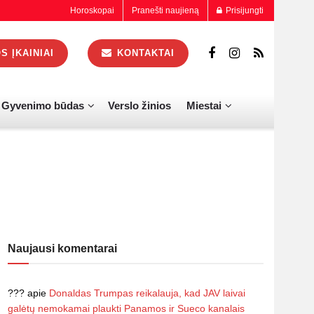
Horoskopai
Pranešti naujieną
Prisijungti
 ĮKAINIAI
KONTAKTAI
Gyvenimo būdas
Verslo žinios
Miestai
Naujausi komentarai
???
apie
Donaldas Trumpas reikalauja, kad JAV laivai
galėtų nemokamai plaukti Panamos ir Sueco kanalais