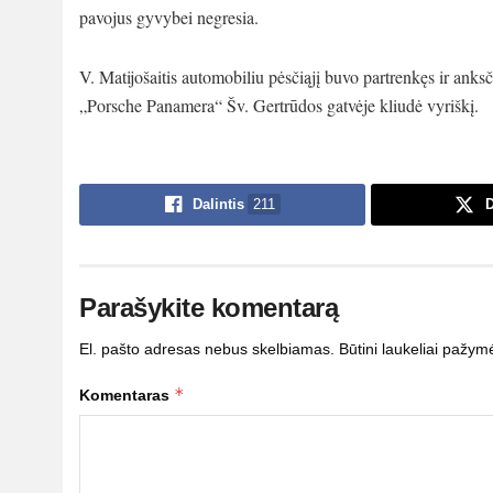
pavojus gyvybei negresia.
V. Matijošaitis automobiliu pėsčiąjį buvo partrenkęs ir an
„Porsche Panamera“ Šv. Gertrūdos gatvėje kliudė vyriškį.
Dalintis
211
D
Parašykite komentarą
El. pašto adresas nebus skelbiamas.
Būtini laukeliai pažym
*
Komentaras