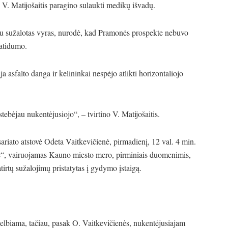
V. Matijošaitis paragino sulaukti medikų išvadų.
tu sužalotas vyras, nurodė, kad Pramonės prospekte nebuvo
 atidumo.
a asfalto danga ir kelininkai nespėjo atlikti horizontaliojo
ebėjau nukentėjusiojo“, – tvirtino V. Matijošaitis.
ariato atstovė Odeta Vaitkevičienė, pirmadienį, 12 val. 4 min.
e“, vairuojamas Kauno miesto mero, pirminiais duomenimis,
atirtų sužalojimų pristatytas į gydymo įstaigą.
kelbiama, tačiau, pasak O. Vaitkevičienės, nukentėjusiajam