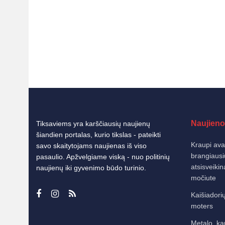
Naujieno
Tiksaviems yra karščiausių naujienų
šiandien portalas, kurio tikslas - pateikti
Kraupi avar
savo skaitytojams naujienas iš viso
brangiausi
pasaulio. Apžvelgiame viską - nuo politinių
atsisveiki
naujienų iki gyvenimo būdo turinio.
močiute
Kaišiadorių
moters
Metalo, ka