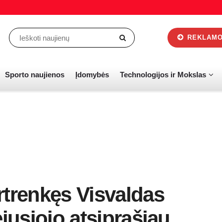
REKLAMOS
Sporto naujienos
Įdomybės
Technologijos ir Mokslas
rtrenkęs Visvaldas
jusiojo atsiprašiau,