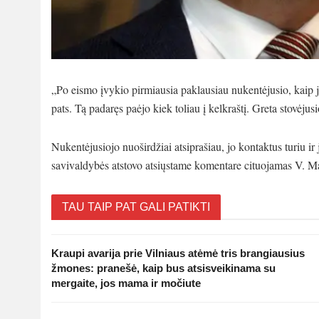
„Po eismo įvykio pirmiausia paklausiau nukentėjusio, kaip jis j
pats. Tą padaręs paėjo kiek toliau į kelkraštį. Greta stovėjus
Nukentėjusiojo nuoširdžiai atsiprašiau, jo kontaktus turiu ir
savivaldybės atstovo atsiųstame komentare cituojamas V. Mat
TAU TAIP PAT GALI PATIKTI
Kraupi avarija prie Vilniaus atėmė tris brangiausius
žmones: pranešė, kaip bus atsisveikinama su
mergaite, jos mama ir močiute