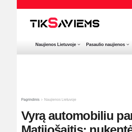
Naujienos Lietuvoje
Pasaulio naujienos
Pagrindinis
Naujienos Lietuvoje
Vyrą automobiliu pa
Matijošaitis: nukentė