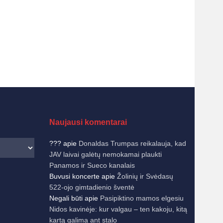
Naujausi komentarai
???
apie
Donaldas Trumpas reikalauja, kad
JAV laivai galėtų nemokamai plaukti
Panamos ir Sueco kanalais
Buvusi koncerte
apie
Žolinių ir Svėdasų
522-ojo gimtadienio šventė
Negali būti
apie
Pasipiktino mamos elgesiu
Nidos kavinėje: kur valgau – ten kakoju, kitą
kartą galima ant stalo