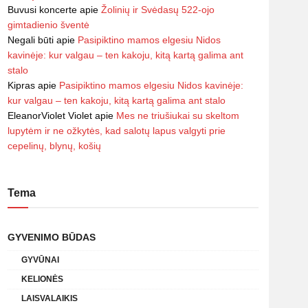
Buvusi koncerte
apie
Žolinių ir Svėdasų 522-ojo
gimtadienio šventė
Negali būti
apie
Pasipiktino mamos elgesiu Nidos
kavinėje: kur valgau – ten kakoju, kitą kartą galima ant
stalo
Kipras
apie
Pasipiktino mamos elgesiu Nidos kavinėje:
kur valgau – ten kakoju, kitą kartą galima ant stalo
EleanorViolet Violet
apie
Mes ne triušiukai su skeltom
lupytėm ir ne ožkytės, kad salotų lapus valgyti prie
cepelinų, blynų, košių
Tema
GYVENIMO BŪDAS
GYVŪNAI
KELIONĖS
LAISVALAIKIS