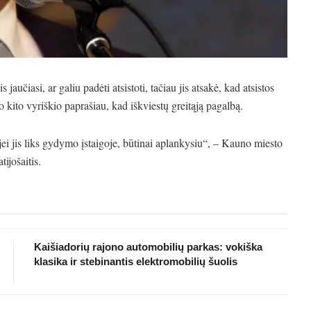
aučiasi, ar galiu padėti atsistoti, tačiau jis atsakė, kad atsistos
io kito vyriškio paprašiau, kad iškviestų greitąją pagalbą.
 jei jis liks gydymo įstaigoje, būtinai aplankysiu“, – Kauno miesto
ijošaitis.
Kaišiadorių rajono automobilių parkas: vokiška
klasika ir stebinantis elektromobilių šuolis