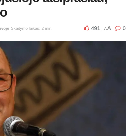
mo
A
491
0
uvoje
Skaitymo laikas: 2 min.
A