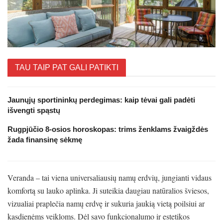
TAU TAIP PAT GALI PATIKTI
Jaunųjų sportininkų perdegimas: kaip tėvai gali padėti
išvengti spąstų
Rugpjūčio 8-osios horoskopas: trims ženklams žvaigždės
žada finansinę sėkmę
Veranda – tai viena universaliausių namų erdvių, jungianti vidaus
komfortą su lauko aplinka. Ji suteikia daugiau natūralios šviesos,
vizualiai praplečia namų erdvę ir sukuria jaukią vietą poilsiui ar
kasdienėms veikloms. Dėl savo funkcionalumo ir estetikos