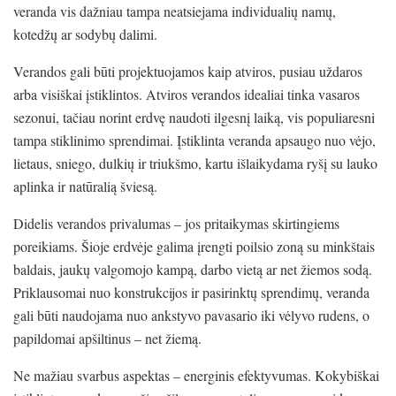
veranda vis dažniau tampa neatsiejama individualių namų,
kotedžų ar sodybų dalimi.
Verandos gali būti projektuojamos kaip atviros, pusiau uždaros
arba visiškai įstiklintos. Atviros verandos idealiai tinka vasaros
sezonui, tačiau norint erdvę naudoti ilgesnį laiką, vis populiaresni
tampa stiklinimo sprendimai. Įstiklinta veranda apsaugo nuo vėjo,
lietaus, sniego, dulkių ir triukšmo, kartu išlaikydama ryšį su lauko
aplinka ir natūralią šviesą.
Didelis verandos privalumas – jos pritaikymas skirtingiems
poreikiams. Šioje erdvėje galima įrengti poilsio zoną su minkštais
baldais, jaukų valgomojo kampą, darbo vietą ar net žiemos sodą.
Priklausomai nuo konstrukcijos ir pasirinktų sprendimų, veranda
gali būti naudojama nuo ankstyvo pavasario iki vėlyvo rudens, o
papildomai apšiltinus – net žiemą.
Ne mažiau svarbus aspektas – energinis efektyvumas. Kokybiškai