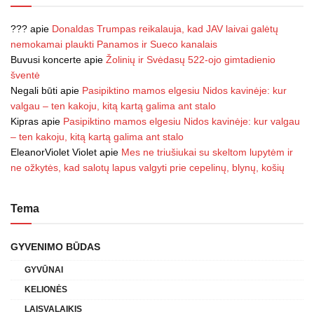
???
apie
Donaldas Trumpas reikalauja, kad JAV laivai galėtų
nemokamai plaukti Panamos ir Sueco kanalais
Buvusi koncerte
apie
Žolinių ir Svėdasų 522-ojo gimtadienio
šventė
Negali būti
apie
Pasipiktino mamos elgesiu Nidos kavinėje: kur
valgau – ten kakoju, kitą kartą galima ant stalo
Kipras
apie
Pasipiktino mamos elgesiu Nidos kavinėje: kur valgau
– ten kakoju, kitą kartą galima ant stalo
EleanorViolet Violet
apie
Mes ne triušiukai su skeltom lupytėm ir
ne ožkytės, kad salotų lapus valgyti prie cepelinų, blynų, košių
Tema
GYVENIMO BŪDAS
GYVŪNAI
KELIONĖS
LAISVALAIKIS