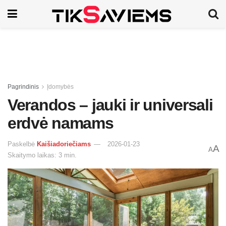
Pagrindinis
Įdomybės
Verandos – jauki ir universali
erdvė namams
Paskelbė
Kaišiadoriečiams
2026-01-23
A
A
Skaitymo laikas: 3 min.