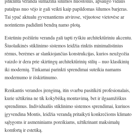
įstiklinta veranda sumažina šilumos nuostolius, apsaugo vidaus
patalpas nuo vėjo ir gali veikti kaip papildomas šilumos barjeras.
Tai ypač aktualu gyvenantiems atvirose, vėjuotose vietovėse ar
norintiems padidinti bendrą namo plotą.
Estetiniu požiūriu veranda gali tapti ryškiu architektūriniu akcentu.
Šiuolaikinės stiklinimo sistemos leidžia rinktis minimalistinius
rėmus, berėmes ar slankiojančias konstrukcijas, kurios neužgožia
vaizdo ir dera prie skirtingų architektūrinių stilių – nuo klasikinių
iki modernių. Tinkamai parinkti sprendimai suteikia namams
modernumo ir išskirtinumo.
Renkantis verandos įrengimą, itin svarbu pasitikėti profesionalais,
kurie užtikrina ne tik kokybišką montavimą, bet ir ilgaamžiškus
sprendimus. Individualūs stiklinimo sistemos sprendimai, kuriuos
įgyvendina
Montis
, leidžia verandą pritaikyti konkrečioms klimato
sąlygoms ir asmeniniams poreikiams, užtikrinant maksimalų
komfortą ir estetiką.