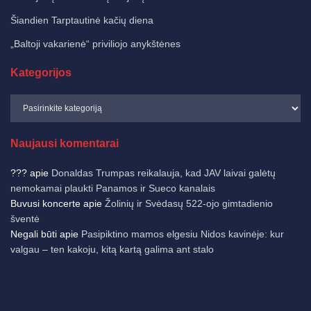
Šiandien Tarptautinė kačių diena
„Baltoji vakarienė“ priviliojo anykštėnes
Kategorijos
Naujausi komentarai
???
apie
Donaldas Trumpas reikalauja, kad JAV laivai galėtų
nemokamai plaukti Panamos ir Sueco kanalais
Buvusi koncerte
apie
Žolinių ir Svėdasų 522-ojo gimtadienio
šventė
Negali būti
apie
Pasipiktino mamos elgesiu Nidos kavinėje: kur
valgau – ten kakoju, kitą kartą galima ant stalo