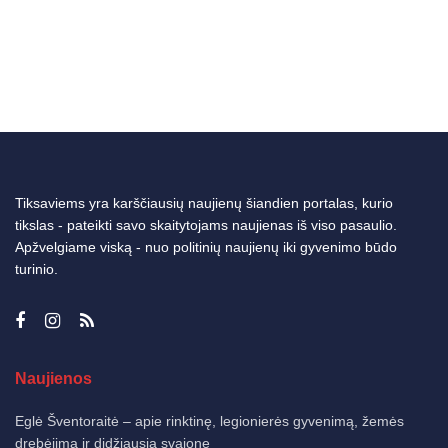
Tiksaviems yra karščiausių naujienų šiandien portalas, kurio
tikslas - pateikti savo skaitytojams naujienas iš viso pasaulio.
Apžvelgiame viską - nuo politinių naujienų iki gyvenimo būdo
turinio.
Naujienos
Eglė Šventoraitė – apie rinktinę, legionierės gyvenimą, žemės
drebėjimą ir didžiausią svajonę