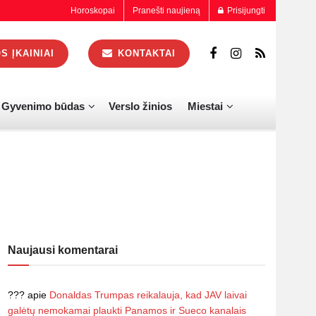
Horoskopai
Pranešti naujieną
Prisijungti
 ĮKAINIAI
KONTAKTAI
Gyvenimo būdas
Verslo žinios
Miestai
Naujausi komentarai
???
apie
Donaldas Trumpas reikalauja, kad JAV laivai
galėtų nemokamai plaukti Panamos ir Sueco kanalais