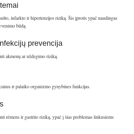
stemai
to, infarkto ir hipertenzijos riziką. Šis įprotis ypač naudingas
gyvenimo būdą.
nfekcijų prevencija
inti akmenų ar uždegimo riziką.
oksinus ir palaiko organizmo gynybines funkcijas.
s
i rėmens ir gastrito riziką, ypač į šias problemas linkusiems