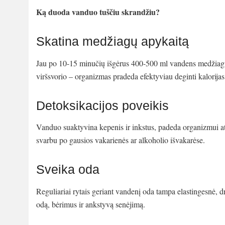
Ką duoda vanduo tuščiu skrandžiu?
Skatina medžiagų apykaitą
Jau po 10-15 minučių išgėrus 400-500 ml vandens medžiagų 
viršsvorio – organizmas pradeda efektyviau deginti kalorijas
Detoksikacijos poveikis
Vanduo suaktyvina kepenis ir inkstus, padeda organizmui ats
svarbu po gausios vakarienės ar alkoholio išvakarėse.
Sveika oda
Reguliariai rytais geriant vandenį oda tampa elastingesnė, 
odą, bėrimus ir ankstyvą senėjimą.