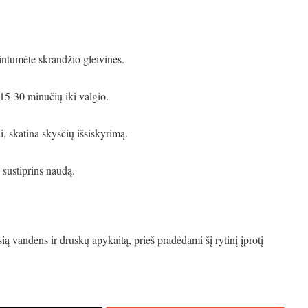
gintumėte skrandžio gleivinės.
 15-30 minučių iki valgio.
i, skatina skysčių išsiskyrimą.
i sustiprins naudą.
ią vandens ir druskų apykaitą, prieš pradėdami šį rytinį įprotį