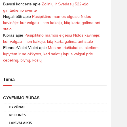
Buvusi koncerte
apie
Žolinių ir Svėdasų 522-ojo
gimtadienio šventė
Negali būti
apie
Pasipiktino mamos elgesiu Nidos
kavinėje: kur valgau – ten kakoju, kitą kartą galima ant
stalo
Kipras
apie
Pasipiktino mamos elgesiu Nidos kavinėje:
kur valgau – ten kakoju, kitą kartą galima ant stalo
EleanorViolet Violet
apie
Mes ne triušiukai su skeltom
lupytėm ir ne ožkytės, kad salotų lapus valgyti prie
cepelinų, blynų, košių
Tema
GYVENIMO BŪDAS
GYVŪNAI
KELIONĖS
LAISVALAIKIS