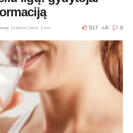
formaciją
A
517
0
uvoje
Skaitymo laikas: 4 min.
A