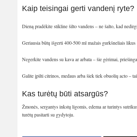
Kaip teisingai gerti vandenį ryte?
Dieną pradėkite stikline šilto vandens – ne šalto, kad nedir
Geriausia būtų išgerti 400-500 ml mažais gurkšneliais likus
Negerkite vandens su kava ar arbata – šie gėrimai, priešinga
Galite įpilti citrinos, medaus arba šiek tiek obuolių acto – ta
Kas turėtų būti atsargūs?
Žmonės, sergantys inkstų ligomis, edema ar turintys sutrikus
turėtų pasitarti su gydytoju.