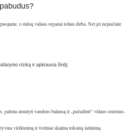
t pabudus?
uojame, o mūsų vidaus organai toliau dirba. Net jei nejaučiate
idarymo riziką ir apkrauna širdį;
, galima atstatyti vandens balansą ir „pažadinti“ vidaus sistemas.
ktyvina virškinimą ir švelniai skatina toksinų šalinimą.