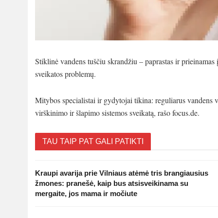
Stiklinė vandens tuščiu skrandžiu – paprastas ir prieinamas į
sveikatos problemų.
Mitybos specialistai ir gydytojai tikina: reguliarus vandens v
virškinimo ir šlapimo sistemos sveikatą, rašo focus.de.
TAU TAIP PAT GALI PATIKTI
Kraupi avarija prie Vilniaus atėmė tris brangiausius
žmones: pranešė, kaip bus atsisveikinama su
mergaite, jos mama ir močiute