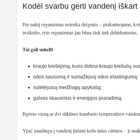
Kodėl svarbu gerti vandenį iškar
Per naktį organizmas netenka drėgmės – prakaituojame, kvėp
troškulio, ryte organizmas jau būna šiek tiek dehidratuotas.
Tai gali sukelti
kraujo krešėjimą, kuris didina kraujo krešulių sus
odos sausumą ir sumažėjusį odos elastingumą;
sulėtėjusią medžiagų apykaitą;
galvos skausmus ir energijos praradimą.
Išgėrus vieną ar dvi stiklines kambario temperatūros vandens
Ypač naudinga į vandenį įlašinti kelis lašus citrinos – ji sua