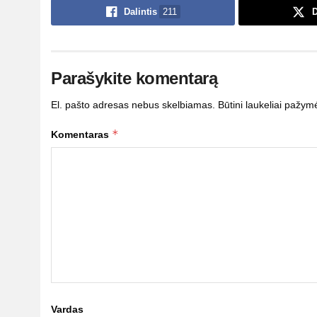
Dalintis
211
D
Parašykite komentarą
El. pašto adresas nebus skelbiamas.
Būtini laukeliai pažym
*
Komentaras
Vardas