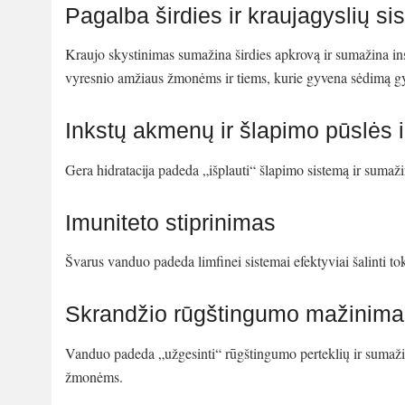
Pagalba širdies ir kraujagyslių si
Kraujo skystinimas sumažina širdies apkrovą ir sumažina insul
vyresnio amžiaus žmonėms ir tiems, kurie gyvena sėdimą 
Inkstų akmenų ir šlapimo pūslės i
Gera hidratacija padeda „išplauti“ šlapimo sistemą ir sumaž
Imuniteto stiprinimas
Švarus vanduo padeda limfinei sistemai efektyviai šalinti t
Skrandžio rūgštingumo mažinima
Vanduo padeda „užgesinti“ rūgštingumo perteklių ir sumažint
žmonėms.