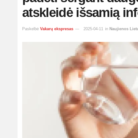
atskleidė išsamią in
Paskelbė
Vakarų ekspresas
2025-04-11
in
Naujienos Liet