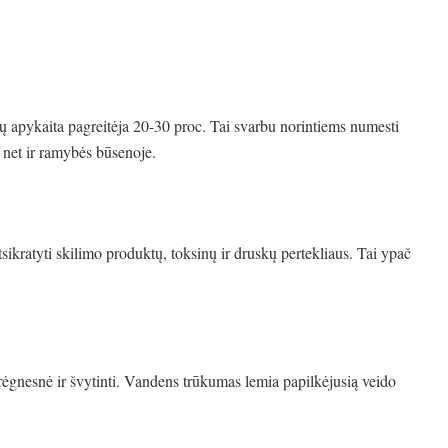
apykaita pagreitėja 20-30 proc. Tai svarbu norintiems numesti
 net ir ramybės būsenoje.
ikratyti skilimo produktų, toksinų ir druskų pertekliaus. Tai ypač
drėgnesnė ir švytinti. Vandens trūkumas lemia papilkėjusią veido