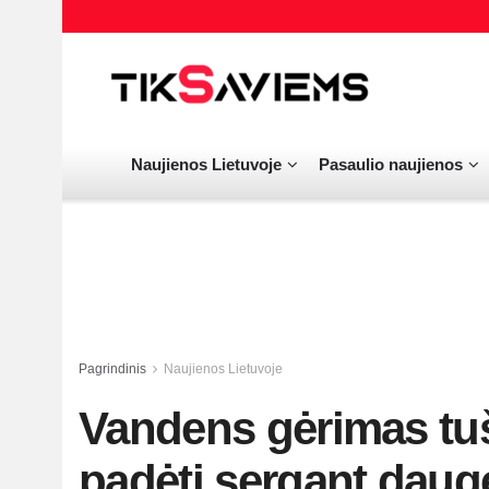
Naujienos Lietuvoje
Pasaulio naujienos
Pagrindinis
Naujienos Lietuvoje
Vandens gėrimas tuš
padėti sergant dauge