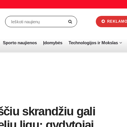
REKLAMOS
Sporto naujienos
Įdomybės
Technologijos ir Mokslas
čiu skrandžiu gali
liu ligų: gydytojai