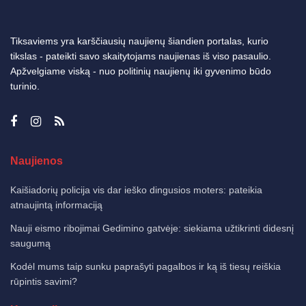
Tiksaviems yra karščiausių naujienų šiandien portalas, kurio
tikslas - pateikti savo skaitytojams naujienas iš viso pasaulio.
Apžvelgiame viską - nuo politinių naujienų iki gyvenimo būdo
turinio.
Naujienos
Kaišiadorių policija vis dar ieško dingusios moters: pateikia
atnaujintą informaciją
Nauji eismo ribojimai Gedimino gatvėje: siekiama užtikrinti didesnį
saugumą
Kodėl mums taip sunku paprašyti pagalbos ir ką iš tiesų reiškia
rūpintis savimi?