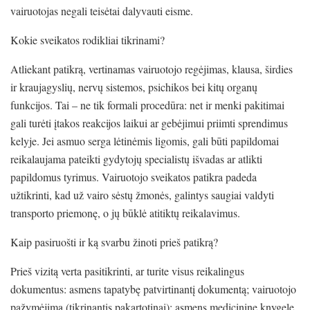
vairuotojas negali teisėtai dalyvauti eisme.
Kokie sveikatos rodikliai tikrinami?
Atliekant patikrą, vertinamas vairuotojo regėjimas, klausa, širdies
ir kraujagyslių, nervų sistemos, psichikos bei kitų organų
funkcijos. Tai – ne tik formali procedūra: net ir menki pakitimai
gali turėti įtakos reakcijos laikui ar gebėjimui priimti sprendimus
kelyje. Jei asmuo serga lėtinėmis ligomis, gali būti papildomai
reikalaujama pateikti gydytojų specialistų išvadas ar atlikti
papildomus tyrimus. Vairuotojo sveikatos patikra padeda
užtikrinti, kad už vairo sėstų žmonės, galintys saugiai valdyti
transporto priemonę, o jų būklė atitiktų reikalavimus.
Kaip pasiruošti ir ką svarbu žinoti prieš patikrą?
Prieš vizitą verta pasitikrinti, ar turite visus reikalingus
dokumentus: asmens tapatybę patvirtinantį dokumentą; vairuotojo
pažymėjimą (tikrinantis pakartotinai); asmens medicininę knygelę