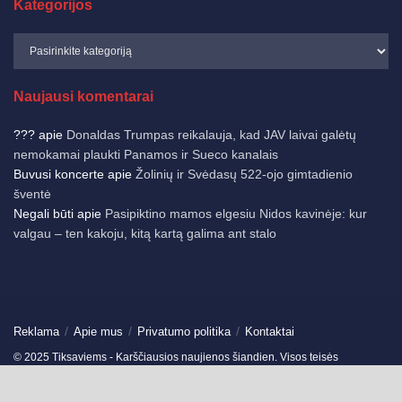
Kategorijos
Naujausi komentarai
???
apie
Donaldas Trumpas reikalauja, kad JAV laivai galėtų
nemokamai plaukti Panamos ir Sueco kanalais
Buvusi koncerte
apie
Žolinių ir Svėdasų 522-ojo gimtadienio
šventė
Negali būti
apie
Pasipiktino mamos elgesiu Nidos kavinėje: kur
valgau – ten kakoju, kitą kartą galima ant stalo
Reklama
Apie mus
Privatumo politika
Kontaktai
© 2025 Tiksaviems - Karščiausios naujienos šiandien. Visos teisės
saugomos.
Ukmergės žinios
-
Jonavos žinios
-
German News
-
Spain News
-
Travels