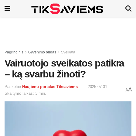
Pagrindinis
Gyvenimo būdas
Sveikata
Vairuotojo sveikatos patikra
– ką svarbu žinoti?
Paskelbė
Naujienų portalas Tiksaviems
2025-07-31
A
A
Skaitymo laikas: 3 min.