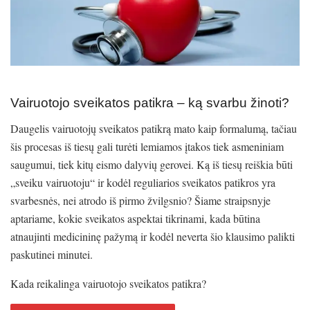
Vairuotojo sveikatos patikra – ką svarbu žinoti?
Daugelis vairuotojų sveikatos patikrą mato kaip formalumą, tačiau
šis procesas iš tiesų gali turėti lemiamos įtakos tiek asmeniniam
saugumui, tiek kitų eismo dalyvių gerovei. Ką iš tiesų reiškia būti
„sveiku vairuotoju“ ir kodėl reguliarios sveikatos patikros yra
svarbesnės, nei atrodo iš pirmo žvilgsnio? Šiame straipsnyje
aptariame, kokie sveikatos aspektai tikrinami, kada būtina
atnaujinti medicininę pažymą ir kodėl neverta šio klausimo palikti
paskutinei minutei.
Kada reikalinga vairuotojo sveikatos patikra?