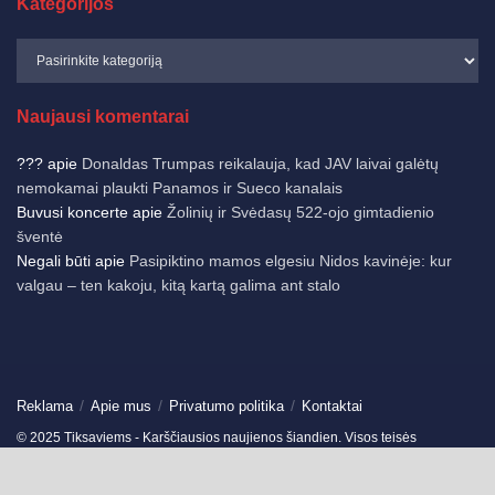
Kategorijos
Naujausi komentarai
???
apie
Donaldas Trumpas reikalauja, kad JAV laivai galėtų
nemokamai plaukti Panamos ir Sueco kanalais
Buvusi koncerte
apie
Žolinių ir Svėdasų 522-ojo gimtadienio
šventė
Negali būti
apie
Pasipiktino mamos elgesiu Nidos kavinėje: kur
valgau – ten kakoju, kitą kartą galima ant stalo
Reklama
Apie mus
Privatumo politika
Kontaktai
© 2025 Tiksaviems - Karščiausios naujienos šiandien. Visos teisės
saugomos.
Ukmergės žinios
-
Jonavos žinios
-
German News
-
Spain News
-
Travels