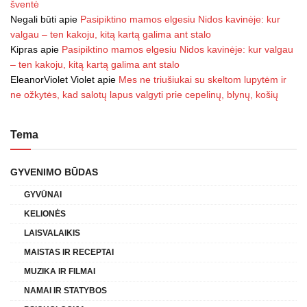
šventė
Negali būti
apie
Pasipiktino mamos elgesiu Nidos kavinėje: kur
valgau – ten kakoju, kitą kartą galima ant stalo
Kipras
apie
Pasipiktino mamos elgesiu Nidos kavinėje: kur valgau
– ten kakoju, kitą kartą galima ant stalo
EleanorViolet Violet
apie
Mes ne triušiukai su skeltom lupytėm ir
ne ožkytės, kad salotų lapus valgyti prie cepelinų, blynų, košių
Tema
GYVENIMO BŪDAS
GYVŪNAI
KELIONĖS
LAISVALAIKIS
MAISTAS IR RECEPTAI
MUZIKA IR FILMAI
NAMAI IR STATYBOS