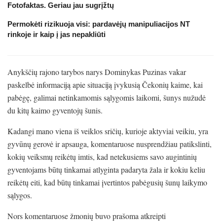
Fotofaktas. Geriau jau sugrįžtų
Permokėti rizikuoja visi: pardavėjų manipuliacijos NT
rinkoje ir kaip į jas nepakliūti
Anykščių rajono tarybos narys Dominykas Puzinas vakar
paskelbė informaciją apie situaciją įvykusią Čekonių kaime, kai
pabėgę, galimai netinkamomis sąlygomis laikomi, šunys nužudė
du kitų kaimo gyventojų šunis.
Kadangi mano viena iš veiklos sričių, kurioje aktyviai veikiu, yra
gyvūnų gerovė ir apsauga, komentaruose nusprendžiau patikslinti,
kokių veiksmų reikėtų imtis, kad netekusiems savo augintinių
gyventojams būtų tinkamai atlyginta padaryta žala ir kokiu keliu
reikėtų eiti, kad būtų tinkamai įvertintos pabėgusių šunų laikymo
sąlygos.
Nors komentaruose žmonių buvo prašoma atkreipti