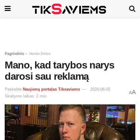
Pagrindinis
Verslo žinios
Mano, kad tarybos narys
darosi sau reklamą
Paskelbė
Naujienų portalas Tiksaviems
2026-06-05
A
A
Skaitymo laikas: 2 min.