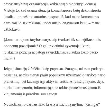
nevyriausybinių organizacijų, veikiančių šioje srityje, dėmesį.
Vietoje to, kad esama situacija komentaruose būtų dekonstruota
detaliau, pranešimo autorius nusprendė, kad mano komentaras
daro žalą jo savireklamai, todėl nuėjo lengviausiu keliu – mane
užblokavo.
Įdomu, ar rajono tarybos narys taip tvarkosi tik su neįtikusiomis
oponentų pozicijomis? O gal ir vietiniai gyventojai, kurių
reiškiama pozicija nepatogi savireklamai, sulaukia tokio pačio
atsako?
Jeigu į situaciją žiūrėčiau kaip paprastas žmogus, tai man padaryta
paslauga, neteks matyti pigiu populizmu užsiimančio tarybos nario
pranešimų, bet kadangi irgi aktyviai veikiu Anykščių rajone, deja,
noriu to ar nenoriu, informaciją apie tokius pranešimus gaunu iš
kitų žmonių ir prireikus sureaguoju.
Ne žodžiais, o darbais savo kraštą ir Lietuvą mylime, teisingai?