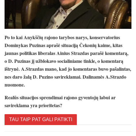
Po to kai Anykščių rajono tarybos narys, konservatorius
Dominykas Puzinas aprašė situaciją Čekonių kaime, kitas
jaunas politikas liberalas Ainius Strazdas parašė komentarą,
o D. Puzinas jį užblokavo socialiniame tinkle, o komentarą
ištrynė. A.Strazdas mano, kad jo komentaras buvo pašalintas,
nes daro žalą D. Puzino savireklamai. Dalinamės A.Strazdo
nuomone.
Realūs situacijos sprendimai rajono gyventojų labui ar
savireklama yra prioritetas?
TAU TAIP PAT GALI PATIKTI