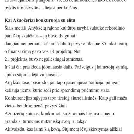
pyktis ir nusivylimas liejasi per kraštus.
Kai Ažuožeriai konkuruoja su elitu
Šiais metais Anykščių rajono kultūros taryba sulaukė rekordinio
paraiškų skaičiaus – jų buvo dvigubai
daugiau nei pernai. Tačiau išdalinti pavyko tik apie 85 tūkst. eurų,
o finansavimą gavo vos 14 projektų. Net
21 projektas buvo negailestingai atmestas.
Ir štai čia prasideda įdomiausia dalis. Pažvelgus į laimėtojų sąrašą,
apima stiprus déjà vu jausmas.
Anykščiuose, pasirodo, jau tapo įsisenėjusia tradicija: pinigai
keliauja tiems, kurie sėdi prie sprendimų priėmimo stalo.
Konkurencijos sąlygos tapo tiesiog siurrealistinės. Kaip gali maža
vietos bendruomenė, pavyzdžiui,
Ažuožerių kaimas, konkuruoti su žinomais Lietuvos meno
grandais, turinčiais milžinišką svorį ir įtaką?
Akivaizdu, kas laimi šią kovą. Šių metų lėšų skirstymas aiškiai