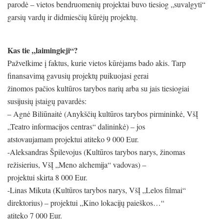
parodė – vietos bendruomenių projektai buvo tiesiog „suvalgyti“
garsių vardų ir didmiesčių kūrėjų projektų.
Kas tie „laimingieji“?
Pažvelkime į faktus, kurie vietos kūrėjams bado akis. Tarp
finansavimą gavusių projektų puikuojasi gerai
žinomos pačios kultūros tarybos narių arba su jais tiesiogiai
susijusių įstaigų pavardės:
– Agnė Biliūnaitė (Anykščių kultūros tarybos pirmininkė, VšĮ
„Teatro informacijos centras“ dalininkė) – jos
atstovaujamam projektui atiteko 9 000 Eur.
-Aleksandras Špilevojus (Kultūros tarybos narys, žinomas
režisierius, VšĮ „Meno alchemija“ vadovas) –
projektui skirta 8 000 Eur.
-Linas Mikuta (Kultūros tarybos narys, VšĮ „Lelos filmai“
direktorius) – projektui „Kino lokacijų paieškos…“
atiteko 7 000 Eur.