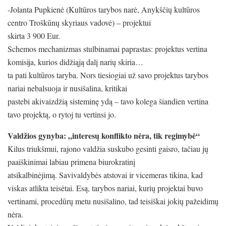
-Jolanta Pupkienė (Kultūros tarybos narė, Anykščių kultūros
centro Troškūnų skyriaus vadovė) – projektui
skirta 3 900 Eur.
Schemos mechanizmas stulbinamai paprastas: projektus vertina
komisija, kurios didžiąją dalį narių skiria…
ta pati kultūros taryba. Nors tiesiogiai už savo projektus tarybos
nariai nebalsuoja ir nusišalina, kritikai
pastebi akivaizdžią sisteminę ydą – tavo kolega šiandien vertina
tavo projektą, o rytoj tu vertinsi jo.
Valdžios gynyba: „interesų konflikto nėra, tik regimybė“
Kilus triukšmui, rajono valdžia suskubo gesinti gaisro, tačiau jų
paaiškinimai labiau primena biurokratinį
atsikalbinėjimą. Savivaldybės atstovai ir vicemeras tikina, kad
viskas atlikta teisėtai. Esą, tarybos nariai, kurių projektai buvo
vertinami, procedūrų metu nusišalino, tad teisiškai jokių pažeidimų
nėra.