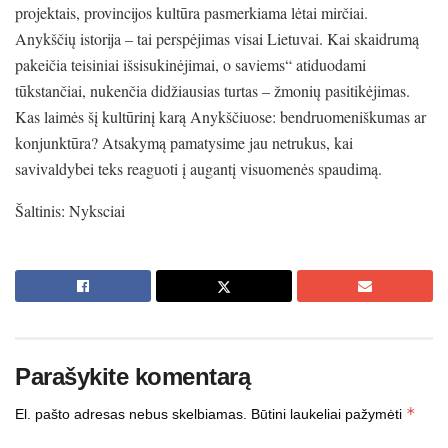
projektais, provincijos kultūra pasmerkiama lėtai mirčiai.
Anykščių istorija – tai perspėjimas visai Lietuvai. Kai skaidrumą
pakeičia teisiniai išsisukinėjimai, o saviems“ atiduodami
tūkstančiai, nukenčia didžiausias turtas – žmonių pasitikėjimas.
Kas laimės šį kultūrinį karą Anykščiuose: bendruomeniškumas ar
konjunktūra? Atsakymą pamatysime jau netrukus, kai
savivaldybei teks reaguoti į augantį visuomenės spaudimą.
Šaltinis: Nyksciai
Parašykite komentarą
*
El. pašto adresas nebus skelbiamas.
Būtini laukeliai pažymėti