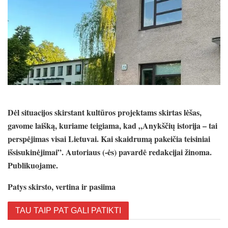
Dėl situacijos skirstant kultūros projektams skirtas lėšas,
gavome laišką, kuriame teigiama, kad „Anykščių istorija – tai
perspėjimas visai Lietuvai. Kai skaidrumą pakeičia teisiniai
išsisukinėjimai”. Autoriaus (-ės) pavardė redakcijai žinoma.
Publikuojame.
Patys skirsto, vertina ir pasiima
TAU TAIP PAT GALI PATIKTI