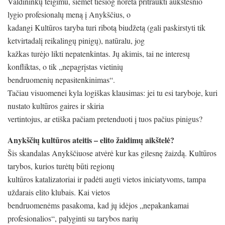
Valdininkų teigimu, šiemet tiesiog norėta pritraukti aukštesnio
lygio profesionalų meną į Anykščius, o
kadangi Kultūros taryba turi ribotą biudžetą (gali paskirstyti tik
ketvirtadalį reikalingų pinigų), natūralu, jog
kažkas turėjo likti nepatenkintas. Jų akimis, tai ne interesų
konfliktas, o tik „nepagrįstas vietinių
bendruomenių nepasitenkinimas“.
Tačiau visuomenei kyla logiškas klausimas: jei tu esi taryboje, kuri
nustato kultūros gaires ir skiria
vertintojus, ar etiška pačiam pretenduoti į tuos pačius pinigus?
Anykščių kultūros ateitis – elito žaidimų aikštelė?
Šis skandalas Anykščiuose atvėrė kur kas gilesnę žaizdą. Kultūros
tarybos, kurios turėtų būti regionų
kultūros katalizatoriai ir padėti augti vietos iniciatyvoms, tampa
uždarais elito klubais. Kai vietos
bendruomenėms pasakoma, kad jų idėjos „nepakankamai
profesionalios“, palyginti su tarybos narių