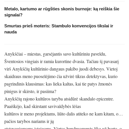
Metalo, kartumo ar rūgšties skonis burnoje: ką reiškia šie
signalai?
Smurtas prieš moteris: Stambulo konvencijos tikslai ir
nauda
Anykščiai – miestas, garsėjantis savo kultūriniu paveldu,
Šventosios vingiais ir ramia kurortine dvasia. Tačiau šį pavasarį
virš Anykščių kultūrinio dangaus pakibo juodi debesys. Vietoj
skaidraus meno puoselėjimo čia užvirė tikras detektyvas, kurio
pagrindinis klausimas: kas lieka kaltas, kai tie patys žmonės
pinigus ir skirsto, ir pasiima?
Anykščių rajono kultūros taryba atsidūrė skandalo epicentre.
Paaiškėjo, kad skirstant savivaldybės lėšas
kultūros ir meno projektams, liūto dalis atiteko ne kam kitam, o…
pačios tarybos nariams ir jų
atstovaujamoms įstaigoms. Vietos bendruomenės liko už borto, o