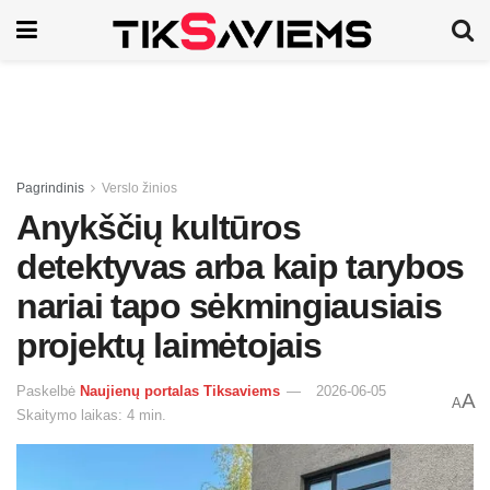
Pagrindinis
Verslo žinios
Anykščių kultūros
detektyvas arba kaip tarybos
nariai tapo sėkmingiausiais
projektų laimėtojais
Paskelbė
Naujienų portalas Tiksaviems
2026-06-05
A
A
Skaitymo laikas: 4 min.