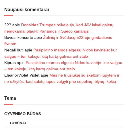
Naujausi komentarai
???
apie
Donaldas Trumpas reikalauja, kad JAV laivai galėtų
nemokamai plaukti Panamos ir Sueco kanalais
Buvusi koncerte
apie
Žolinių ir Svėdasų 522-ojo gimtadienio
šventė
Negali būti
apie
Pasipiktino mamos elgesiu Nidos kavinėje: kur
valgau – ten kakoju, kitą kartą galima ant stalo
Kipras
apie
Pasipiktino mamos elgesiu Nidos kavinėje: kur valgau
– ten kakoju, kitą kartą galima ant stalo
EleanorViolet Violet
apie
Mes ne triušiukai su skeltom lupytėm ir
ne ožkytės, kad salotų lapus valgyti prie cepelinų, blynų, košių
Tema
GYVENIMO BŪDAS
GYVŪNAI