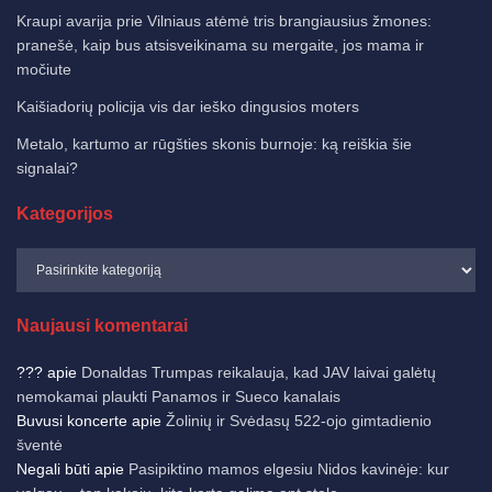
Kraupi avarija prie Vilniaus atėmė tris brangiausius žmones:
pranešė, kaip bus atsisveikinama su mergaite, jos mama ir
močiute
Kaišiadorių policija vis dar ieško dingusios moters
Metalo, kartumo ar rūgšties skonis burnoje: ką reiškia šie
signalai?
Kategorijos
Naujausi komentarai
???
apie
Donaldas Trumpas reikalauja, kad JAV laivai galėtų
nemokamai plaukti Panamos ir Sueco kanalais
Buvusi koncerte
apie
Žolinių ir Svėdasų 522-ojo gimtadienio
šventė
Negali būti
apie
Pasipiktino mamos elgesiu Nidos kavinėje: kur