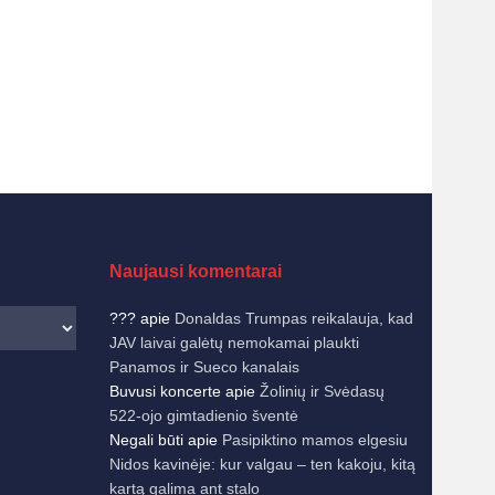
Naujausi komentarai
???
apie
Donaldas Trumpas reikalauja, kad
JAV laivai galėtų nemokamai plaukti
Panamos ir Sueco kanalais
Buvusi koncerte
apie
Žolinių ir Svėdasų
522-ojo gimtadienio šventė
Negali būti
apie
Pasipiktino mamos elgesiu
Nidos kavinėje: kur valgau – ten kakoju, kitą
kartą galima ant stalo