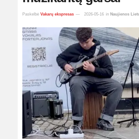
Paskelbė
Vakarų ekspresas
2026-05-16
in
Naujienos Liet