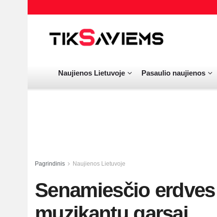
Naujienos Lietuvoje
Pasaulio naujienos
Pagrindinis
Naujienos Lietuvoje
Senamiesčio erdves 
muzikantų garsai