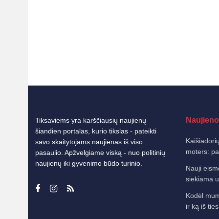
Naujieno
Tiksaviems yra karščiausių naujienų
šiandien portalas, kurio tikslas - pateikti
Kaišiadorių
savo skaitytojams naujienas iš viso
moters: pat
pasaulio. Apžvelgiame viską - nuo politinių
naujienų iki gyvenimo būdo turinio.
Nauji eism
siekiama u
Kodėl mums
ir ką iš tie