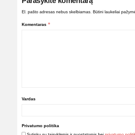
Parašykite komentarą
El. pašto adresas nebus skelbiamas.
Būtini laukeliai pažym
*
Komentaras
Vardas
Privatumo politika
Sutinku su taisyklėmis ir nuostatomis bei
privatumo politi