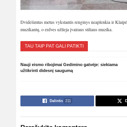
Dvidešimtus metus vykstantis renginys neaplenkia ir Klaipėdo
muzikantų, o erdves užlieja įvairaus stiliaus muzika.
TAU TAIP PAT GALI PATIKTI
Nauji eismo ribojimai Gedimino gatvėje: siekiama
užtikrinti didesnį saugumą
Dalintis
211
D