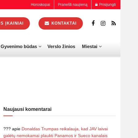
Horoskopai
Pranešti naujieną
Prisijungti
 ĮKAINIAI
KONTAKTAI
Gyvenimo būdas
Verslo žinios
Miestai
Naujausi komentarai
???
apie
Donaldas Trumpas reikalauja, kad JAV laivai
galėtų nemokamai plaukti Panamos ir Sueco kanalais