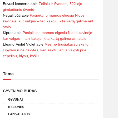
Buvusi koncerte
apie
Žolinių ir Svėdasų 522-ojo
gimtadienio šventė
Negali būti
apie
Pasipiktino mamos elgesiu Nidos
kavinėje: kur valgau – ten kakoju, kitą kartą galima ant
stalo
Kipras
apie
Pasipiktino mamos elgesiu Nidos kavinėje:
kur valgau – ten kakoju, kitą kartą galima ant stalo
EleanorViolet Violet
apie
Mes ne triušiukai su skeltom
lupytėm ir ne ožkytės, kad salotų lapus valgyti prie
cepelinų, blynų, košių
Tema
GYVENIMO BŪDAS
GYVŪNAI
KELIONĖS
LAISVALAIKIS