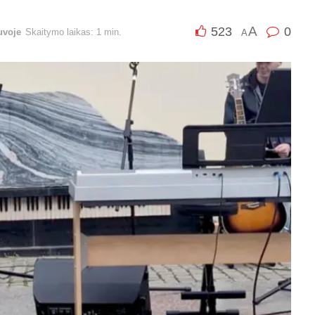
A
523
0
uvoje
Skaitymo laikas: 1 min.
A