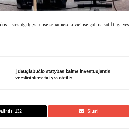
s – savaitgalį įvairiose senamiesčio vietose galima sutikti gatvės
Į daugiabučio statybas kaime investuojantis
verslininkas: tai yra ateitis
alintis
132
Siųsti