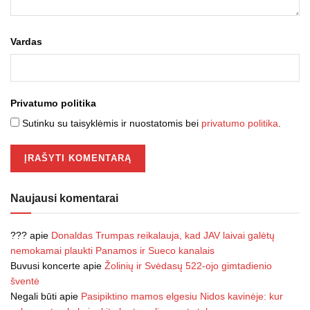
Vardas
Privatumo politika
Sutinku su taisyklėmis ir nuostatomis bei
privatumo politika
.
Naujausi komentarai
???
apie
Donaldas Trumpas reikalauja, kad JAV laivai galėtų
nemokamai plaukti Panamos ir Sueco kanalais
Buvusi koncerte
apie
Žolinių ir Svėdasų 522-ojo gimtadienio
šventė
Negali būti
apie
Pasipiktino mamos elgesiu Nidos kavinėje: kur