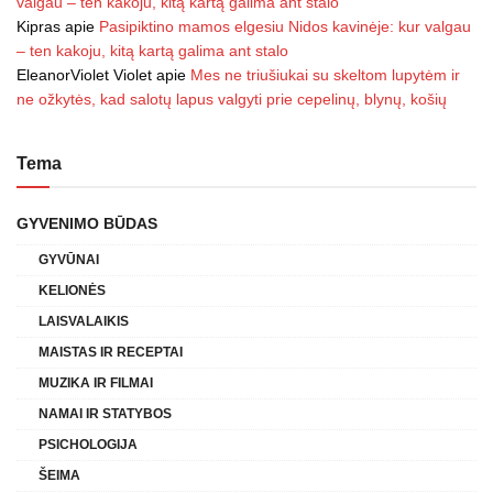
valgau – ten kakoju, kitą kartą galima ant stalo
Kipras
apie
Pasipiktino mamos elgesiu Nidos kavinėje: kur valgau
– ten kakoju, kitą kartą galima ant stalo
EleanorViolet Violet
apie
Mes ne triušiukai su skeltom lupytėm ir
ne ožkytės, kad salotų lapus valgyti prie cepelinų, blynų, košių
Tema
GYVENIMO BŪDAS
GYVŪNAI
KELIONĖS
LAISVALAIKIS
MAISTAS IR RECEPTAI
MUZIKA IR FILMAI
NAMAI IR STATYBOS
PSICHOLOGIJA
ŠEIMA