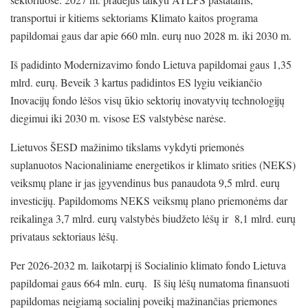
transportui ir kitiems sektoriams Klimato kaitos programa
papildomai gaus dar apie 660 mln. eurų nuo 2028 m. iki 2030 m.
Iš padidinto Modernizavimo fondo Lietuva papildomai gaus 1,35
mlrd. eurų. Beveik 3 kartus padidintos ES lygiu veikiančio
Inovacijų fondo lėšos visų ūkio sektorių inovatyvių technologijų
diegimui iki 2030 m. visose ES valstybėse narėse.
Lietuvos ŠESD mažinimo tikslams vykdyti priemonės
suplanuotos Nacionaliniame energetikos ir klimato srities (NEKS)
veiksmų plane ir jas įgyvendinus bus panaudota 9,5 mlrd. eurų
investicijų. Papildomoms NEKS veiksmų plano priemonėms dar
reikalinga 3,7 mlrd. eurų valstybės biudžeto lėšų ir 8,1 mlrd. eurų
privataus sektoriaus lėšų.
Per 2026-2032 m. laikotarpį iš Socialinio klimato fondo Lietuva
papildomai gaus 664 mln. eurų. Iš šių lėšų numatoma finansuoti
papildomas neigiamą socialinį poveikį mažinančias priemones