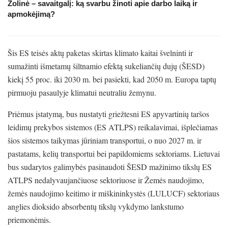
Žolinė – savaitgalį: ką svarbu žinoti apie darbo laiką ir
apmokėjimą?
Šis ES teisės aktų paketas skirtas klimato kaitai švelninti ir
sumažinti išmetamų šiltnamio efektą sukeliančių dujų (ŠESD)
kiekį 55 proc. iki 2030 m. bei pasiekti, kad 2050 m. Europa taptų
pirmuoju pasaulyje klimatui neutraliu žemynu.
Priėmus įstatymą, bus nustatyti griežtesni ES apyvartinių taršos
leidimų prekybos sistemos (ES ATLPS) reikalavimai, išplečiamas
šios sistemos taikymas jūriniam transportui, o nuo 2027 m. ir
pastatams, kelių transportui bei papildomiems sektoriams. Lietuvai
bus sudarytos galimybės pasinaudoti ŠESD mažinimo tikslų ES
ATLPS nedalyvaujančiuose sektoriuose ir Žemės naudojimo,
žemės naudojimo keitimo ir miškininkystės (LULUCF) sektoriaus
anglies dioksido absorbentų tikslų vykdymo lankstumo
priemonėmis.