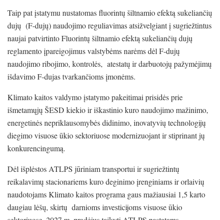
Taip pat įstatymu nustatomas fluorintų šiltnamio efektą sukeliančių
dujų (F-dujų) naudojimo reguliavimas atsižvelgiant į sugriežtintus
naujai patvirtinto Fluorintų šiltnamio efektą sukeliančių dujų
reglamento įpareigojimus valstybėms narėms dėl F-dujų
naudojimo ribojimo, kontrolės, atestatų ir darbuotojų pažymėjimų
išdavimo F-dujas tvarkančioms įmonėms.
Klimato kaitos valdymo įstatymo pakeitimai prisidės prie
išmetamųjų ŠESD kiekio ir iškastinio kuro naudojimo mažinimo,
energetinės nepriklausomybės didinimo, inovatyvių technologijų
diegimo visuose ūkio sektoriuose modernizuojant ir stiprinant jų
konkurencingumą.
Dėl išplėstos ATLPS jūriniam transportui ir sugriežtintų
reikalavimų stacionariems kuro deginimo įrenginiams ir orlaivių
naudotojams Klimato kaitos programa gaus mažiausiai 1,5 karto
daugiau lėšų, skirtų darnioms investicijoms visuose ūkio
sektoriuose. 2027 m. pradėjus taikyti ATLPS pastatams,