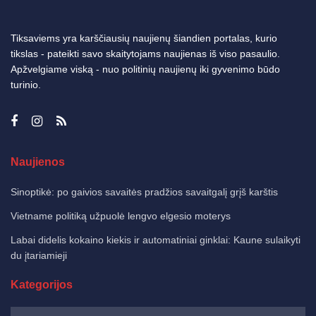
Tiksaviems yra karščiausių naujienų šiandien portalas, kurio
tikslas - pateikti savo skaitytojams naujienas iš viso pasaulio.
Apžvelgiame viską - nuo politinių naujienų iki gyvenimo būdo
turinio.
Naujienos
Sinoptikė: po gaivios savaitės pradžios savaitgalį grįš karštis
Vietname politiką užpuolė lengvo elgesio moterys
Labai didelis kokaino kiekis ir automatiniai ginklai: Kaune sulaikyti
du įtariamieji
Kategorijos