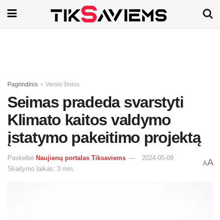
Pagrindinis
Verslo žinios
Seimas pradeda svarstyti
Klimato kaitos valdymo
įstatymo pakeitimo projektą
Paskelbė
Naujienų portalas Tiksaviems
2024-05-09
A
A
Skaitymo laikas: 3 min.