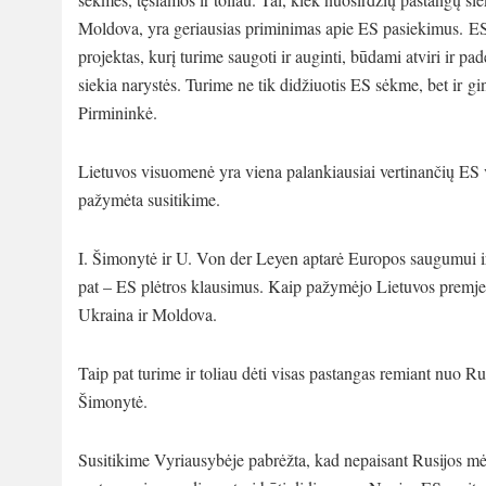
Moldova, yra geriausias priminimas apie ES pasiekimus. ES –
projektas, kurį turime saugoti ir auginti, būdami atviri ir p
siekia narystės. Turime ne tik didžiuotis ES sėkme, bet ir gin
Pirmininkė.
Lietuvos visuomenė yra viena palankiausiai vertinančių ES vis
pažymėta susitikime.
I. Šimonytė ir U. Von der Leyen aptarė Europos saugumui i
pat – ES plėtros klausimus. Kaip pažymėjo Lietuvos premjerė
Ukraina ir Moldova.
Taip pat turime ir toliau dėti visas pastangas remiant nuo Rus
Šimonytė.
Susitikime Vyriausybėje pabrėžta, kad nepaisant Rusijos mė