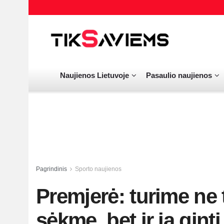
Naujienos Lietuvoje
Pasaulio naujienos
Pagrindinis
Sporto naujienos
Premjerė: turime ne 
sėkme, bet ir ją ginti