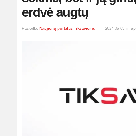
erdvė augtų
Paskelbė
Naujienų portalas Tiksaviems
2024-05-09
in
Sp