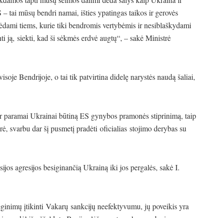
 tai mūsų bendri namai, išties ypatingas taikos ir gerovės
adėdami tiems, kurie tiki bendromis vertybėmis ir nesiblaškydami
ti ją, siekti, kad ši sėkmės erdvė augtų“, – sakė Ministrė
oje Bendrijoje, o tai tik patvirtina didelę narystės naudą šaliai,
r paramai Ukrainai būtiną ES gynybos pramonės stiprinimą, taip
, svarbu dar šį pusmetį pradėti oficialias stojimo derybas su
ijos agresijos besiginančią Ukrainą iki jos pergalės, sakė I.
ginimų įtikinti Vakarų sankcijų neefektyvumu, jų poveikis yra