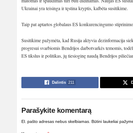
matomas ir spaudimas turi būti didinamas. Naujas ES susita
Ukrainai yra teisinga ir tęstina kryptis, kalbėta susitikime.
Taip pat aptartos globalaus ES konkurencingumo stiprinimo,
Susitikime pažymėta, kad Rusija aktyvia dezinformacija sieki
progresui svarbiomis Bendrijos darbotvarkės temomis, todėl
ES tikslus ir politikas, jų tiesioginę naudą Bendrijos piliečia
Dalintis
211
D
Parašykite komentarą
El. pašto adresas nebus skelbiamas.
Būtini laukeliai pažym