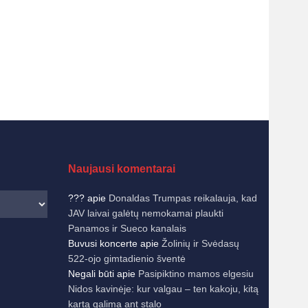
Naujausi komentarai
???
apie
Donaldas Trumpas reikalauja, kad
JAV laivai galėtų nemokamai plaukti
Panamos ir Sueco kanalais
Buvusi koncerte
apie
Žolinių ir Svėdasų
522-ojo gimtadienio šventė
Negali būti
apie
Pasipiktino mamos elgesiu
Nidos kavinėje: kur valgau – ten kakoju, kitą
kartą galima ant stalo