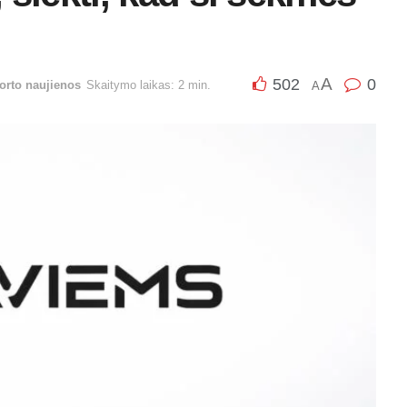
A
502
0
orto naujienos
Skaitymo laikas: 2 min.
A