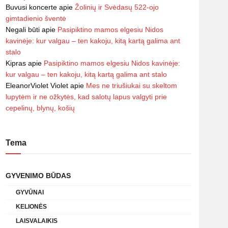
Buvusi koncerte
apie
Žolinių ir Svėdasų 522-ojo
gimtadienio šventė
Negali būti
apie
Pasipiktino mamos elgesiu Nidos
kavinėje: kur valgau – ten kakoju, kitą kartą galima ant
stalo
Kipras
apie
Pasipiktino mamos elgesiu Nidos kavinėje:
kur valgau – ten kakoju, kitą kartą galima ant stalo
EleanorViolet Violet
apie
Mes ne triušiukai su skeltom
lupytėm ir ne ožkytės, kad salotų lapus valgyti prie
cepelinų, blynų, košių
Tema
GYVENIMO BŪDAS
GYVŪNAI
KELIONĖS
LAISVALAIKIS