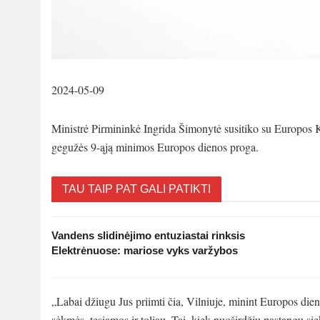
2024-05-09
Ministrė Pirmininkė Ingrida Šimonytė susitiko su Europos K
gegužės 9-ąją minimos Europos dienos proga.
TAU TAIP PAT GALI PATIKTI
Vandens slidinėjimo entuziastai rinksis
Elektrėnuose: mariose vyks varžybos
„Labai džiugu Jus priimti čia, Vilniuje, minint Europos di
sėkmės, tęsiamos ir toliau. Tai, kiek nuoširdžių pastangų s