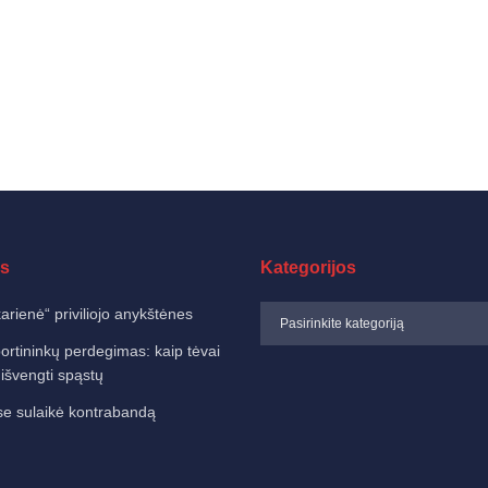
s
Kategorijos
karienė“ priviliojo anykštėnes
ortininkų perdegimas: kaip tėvai
 išvengti spąstų
e sulaikė kontrabandą