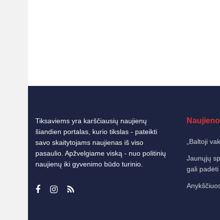
Naujieno
Tiksaviems yra karščiausių naujienų
šiandien portalas, kurio tikslas - pateikti
„Baltoji va
savo skaitytojams naujienas iš viso
pasaulio. Apžvelgiame viską - nuo politinių
Jaunųjų sp
naujienų iki gyvenimo būdo turinio.
gali padėti
Anykščiuos