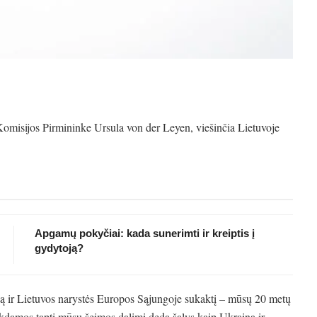
omisijos Pirmininke Ursula von der Leyen, viešinčia Lietuvoje
Apgamų pokyčiai: kada sunerimti ir kreiptis į
gydytoją?
eną ir Lietuvos narystės Europos Sąjungoje sukaktį – mūsų 20 metų
iekdamos tapti mūsų šeimos dalimi deda šalys kaip Ukraina ir