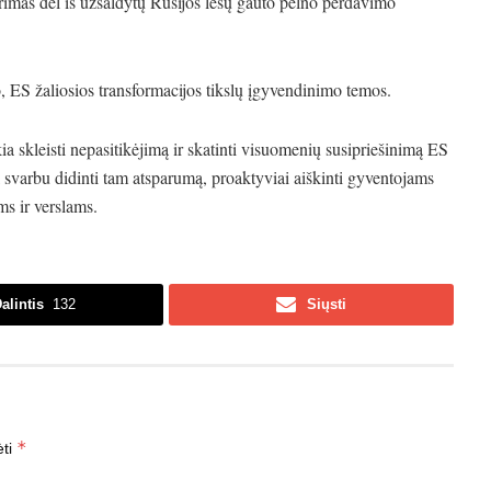
rimas dėl iš užšaldytų Rusijos lėšų gauto pelno perdavimo
 ES žaliosios transformacijos tikslų įgyvendinimo temos.
a skleisti nepasitikėjimą ir skatinti visuomenių susipriešinimą ES
 svarbu didinti tam atsparumą, proaktyviai aiškinti gyventojams
ms ir verslams.
alintis
132
Siųsti
*
ėti