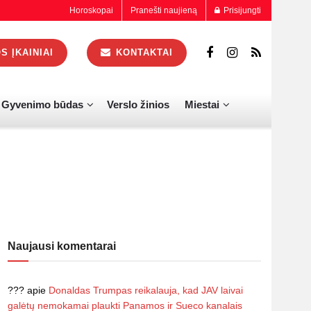
Horoskopai
Pranešti naujieną
Prisijungti
 ĮKAINIAI
KONTAKTAI
Gyvenimo būdas
Verslo žinios
Miestai
Naujausi komentarai
???
apie
Donaldas Trumpas reikalauja, kad JAV laivai
galėtų nemokamai plaukti Panamos ir Sueco kanalais