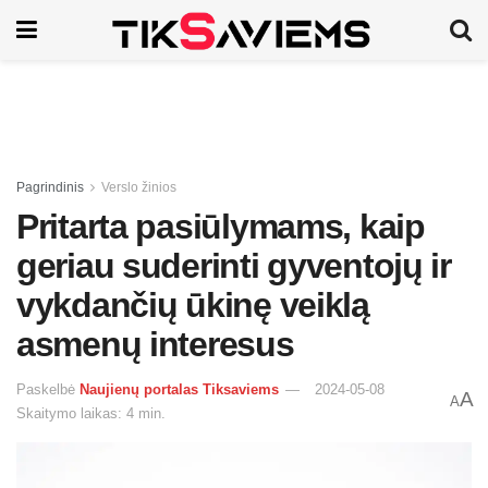
Pagrindinis
Verslo žinios
Pritarta pasiūlymams, kaip
geriau suderinti gyventojų ir
vykdančių ūkinę veiklą
asmenų interesus
Paskelbė
Naujienų portalas Tiksaviems
2024-05-08
A
A
Skaitymo laikas: 4 min.