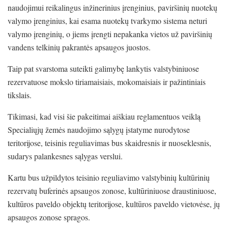
naudojimui reikalingus inžinerinius įrenginius, paviršinių nuotekų
valymo įrenginius, kai esama nuotekų tvarkymo sistema neturi
valymo įrenginių, o jiems įrengti nepakanka vietos už paviršinių
vandens telkinių pakrantės apsaugos juostos.
Taip pat svarstoma suteikti galimybę lankytis valstybiniuose
rezervatuose mokslo tiriamaisiais, mokomaisiais ir pažintiniais
tikslais.
Tikimasi, kad visi šie pakeitimai aiškiau reglamentuos veiklą
Specialiųjų žemės naudojimo sąlygų įstatyme nurodytose
teritorijose, teisinis reguliavimas bus skaidresnis ir nuoseklesnis,
sudarys palankesnes sąlygas verslui.
Kartu bus užpildytos teisinio reguliavimo valstybinių kultūrinių
rezervatų buferinės apsaugos zonose, kultūriniuose draustiniuose,
kultūros paveldo objektų teritorijose, kultūros paveldo vietovėse, jų
apsaugos zonose spragos.