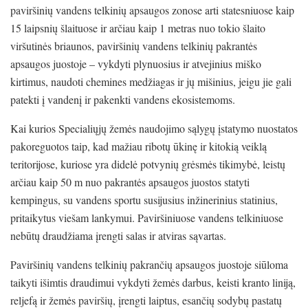
paviršinių vandens telkinių apsaugos zonose arti statesniuose kaip
15 laipsnių šlaituose ir arčiau kaip 1 metras nuo tokio šlaito
viršutinės briaunos, paviršinių vandens telkinių pakrantės
apsaugos juostoje – vykdyti plynuosius ir atvejinius miško
kirtimus, naudoti chemines medžiagas ir jų mišinius, jeigu jie gali
patekti į vandenį ir pakenkti vandens ekosistemoms.
Kai kurios Specialiųjų žemės naudojimo sąlygų įstatymo nuostatos
pakoreguotos taip, kad mažiau ribotų ūkinę ir kitokią veiklą
teritorijose, kuriose yra didelė potvynių grėsmės tikimybė, leistų
arčiau kaip 50 m nuo pakrantės apsaugos juostos statyti
kempingus, su vandens sportu susijusius inžinerinius statinius,
pritaikytus viešam lankymui. Paviršiniuose vandens telkiniuose
nebūtų draudžiama įrengti salas ir atviras sąvartas.
Paviršinių vandens telkinių pakrančių apsaugos juostoje siūloma
taikyti išimtis draudimui vykdyti žemės darbus, keisti kranto liniją,
reljefą ir žemės paviršių, įrengti laiptus, esančių sodybų pastatų