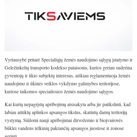
Vyriausybė pritarė Specialiųjų žemės naudojimo sąlygų įstatymo ir
Geležinkelių transporto kodekso pataisoms, kurios geriau suderina
gyventojų ir ūkio subjektų interesus, aiškiau reglamentuoja žemės
naudojimo ir ūkinės veiklos vykdymo galimybes teritorijose,
kuriose taikomos specialiosios žemės naudojimo sąlygos.
Kai kurių nepagrįstų apribojimų atsisakyta arba jie patikslinti, kad
labiau atitiktų aplinkos apsaugos tikslus, skatintų darnų teritorijų
vystymą. Siūlomi nauji apribojimai dirvožemio ir bioįvairovės
būklei vandens telkinių pakrančių apsaugos juostose ir zonose
gerinti.