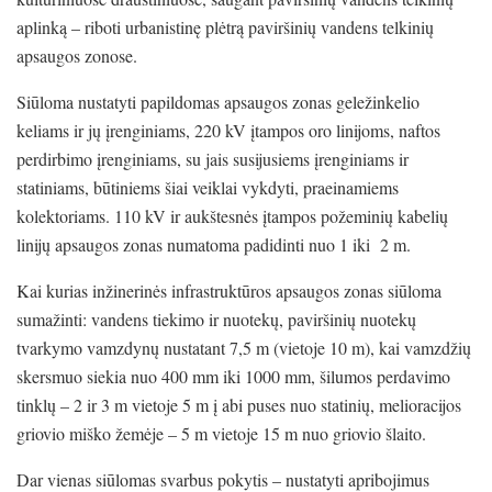
aplinką – riboti urbanistinę plėtrą paviršinių vandens telkinių
apsaugos zonose.
Siūloma nustatyti papildomas apsaugos zonas geležinkelio
keliams ir jų įrenginiams, 220 kV įtampos oro linijoms, naftos
perdirbimo įrenginiams, su jais susijusiems įrenginiams ir
statiniams, būtiniems šiai veiklai vykdyti, praeinamiems
kolektoriams. 110 kV ir aukštesnės įtampos požeminių kabelių
linijų apsaugos zonas numatoma padidinti nuo 1 iki 2 m.
Kai kurias inžinerinės infrastruktūros apsaugos zonas siūloma
sumažinti: vandens tiekimo ir nuotekų, paviršinių nuotekų
tvarkymo vamzdynų nustatant 7,5 m (vietoje 10 m), kai vamzdžių
skersmuo siekia nuo 400 mm iki 1000 mm, šilumos perdavimo
tinklų – 2 ir 3 m vietoje 5 m į abi puses nuo statinių, melioracijos
griovio miško žemėje – 5 m vietoje 15 m nuo griovio šlaito.
Dar vienas siūlomas svarbus pokytis – nustatyti apribojimus