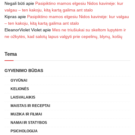
Negali būti
apie
Pasipiktino mamos elgesiu Nidos kavinėje: kur
valgau – ten kakoju, kitą kartą galima ant stalo
Kipras
apie
Pasipiktino mamos elgesiu Nidos kavinėje: kur valgau
– ten kakoju, kitą kartą galima ant stalo
EleanorViolet Violet
apie
Mes ne triušiukai su skeltom lupytėm ir
ne ožkytės, kad salotų lapus valgyti prie cepelinų, blynų, košių
Tema
GYVENIMO BŪDAS
GYVŪNAI
KELIONĖS
LAISVALAIKIS
MAISTAS IR RECEPTAI
MUZIKA IR FILMAI
NAMAI IR STATYBOS
PSICHOLOGIJA