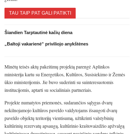
TAU TAIP PAT GALI PATIKTI
Šiandien Tarptautinė kačių diena
„Baltoji vakarienė“ priviliojo anykštėnes
Minėtų teisės aktų pakeitimų projektą parengė Aplinkos
ministerija kartu su Energetikos, Kultūros, Susisiekimo ir Žemės
ūkio ministerijomis. Jie buvo suderinti su suinteresuotomis
institucijomis, aptarti su socialiniais partneriais.
Projekte numatytos priemonės, sudarančios sąlygas dvarų
nekilnojamojo kultūros paveldo valdytojams išsaugoti dvarų
paveldo objektų teritorijų vientisumą, užtikrinti valstybinių
kultūrinių rezervatų apsaugą, kultūrinio kraštovaizdžio apžvalgą
kultūriniuose draustiniuose, saugant paviršinių vandens telkinių