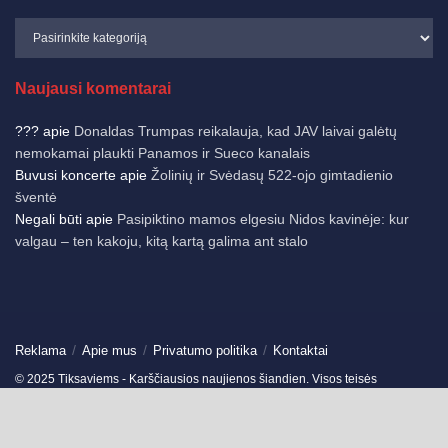
Naujausi komentarai
???
apie
Donaldas Trumpas reikalauja, kad JAV laivai galėtų
nemokamai plaukti Panamos ir Sueco kanalais
Buvusi koncerte
apie
Žolinių ir Svėdasų 522-ojo gimtadienio
šventė
Negali būti
apie
Pasipiktino mamos elgesiu Nidos kavinėje: kur
valgau – ten kakoju, kitą kartą galima ant stalo
Reklama
Apie mus
Privatumo politika
Kontaktai
© 2025 Tiksaviems - Karščiausios naujienos šiandien. Visos teisės
saugomos.
Ukmergės žinios
-
Jonavos žinios
-
German News
-
Spain News
-
Travels