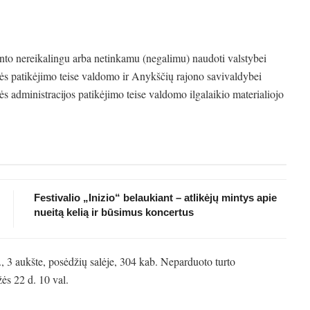
into nereikalingu arba netinkamu (negalimu) naudoti valstybei
ės patikėjimo teise valdomo ir Anykščių rajono savivaldybei
 administracijos patikėjimo teise valdomo ilgalaikio materialiojo
Festivalio „Inizio“ belaukiant – atlikėjų mintys apie
nueitą kelią ir būsimus koncertus
, 3 aukšte, posėdžių salėje, 304 kab. Neparduoto turto
ės 22 d. 10 val.