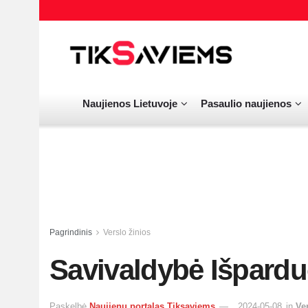
Naujienos Lietuvoje
Pasaulio naujienos
Pagrindinis
Verslo žinios
Savivaldybė Išpard
Paskelbė
Naujienų portalas Tiksaviems
2024-05-08
in
Ve