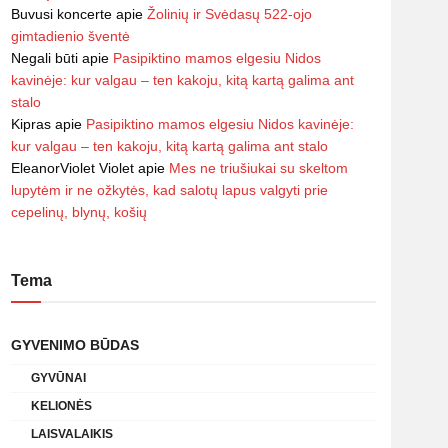
Buvusi koncerte
apie
Žolinių ir Svėdasų 522-ojo
gimtadienio šventė
Negali būti
apie
Pasipiktino mamos elgesiu Nidos
kavinėje: kur valgau – ten kakoju, kitą kartą galima ant
stalo
Kipras
apie
Pasipiktino mamos elgesiu Nidos kavinėje:
kur valgau – ten kakoju, kitą kartą galima ant stalo
EleanorViolet Violet
apie
Mes ne triušiukai su skeltom
lupytėm ir ne ožkytės, kad salotų lapus valgyti prie
cepelinų, blynų, košių
Tema
GYVENIMO BŪDAS
GYVŪNAI
KELIONĖS
LAISVALAIKIS