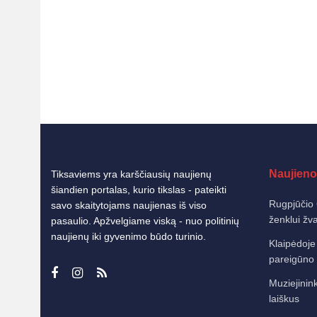
Naujieno
Tiksaviems yra karščiausių naujienų
šiandien portalas, kurio tikslas - pateikti
Rugpjūčio 
savo skaitytojams naujienas iš viso
ženklui žv
pasaulio. Apžvelgiame viską - nuo politinių
naujienų iki gyvenimo būdo turinio.
Klaipėdoje
pareigūno 
Muziejinink
laiškus