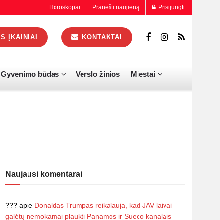
Horoskopai
Pranešti naujieną
Prisijungti
 ĮKAINIAI
KONTAKTAI
Gyvenimo būdas
Verslo žinios
Miestai
Naujausi komentarai
???
apie
Donaldas Trumpas reikalauja, kad JAV laivai
galėtų nemokamai plaukti Panamos ir Sueco kanalais