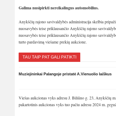
Galima nusipirkti nereikalingus automobilius.
Anykščių rajono savivaldybės administracija skelbia pripaž
nuosavybės teise priklausančio Anykščių rajono savivaldyb
nuosavybės teise priklausančio Anykščių rajono savivaldybės
turto pardavimą viešame prekių aukcione.
TAU TAIP PAT GALI PATIKTI
Muziejininkai Palangoje pristatė A.Vienuolio laiškus
Viešas aukcionas vyks adresu J. Biliūno g. 23, Anykščių m.
pakartotinis aukcionas vyks tuo pačiu adresu 2024 m. geguž