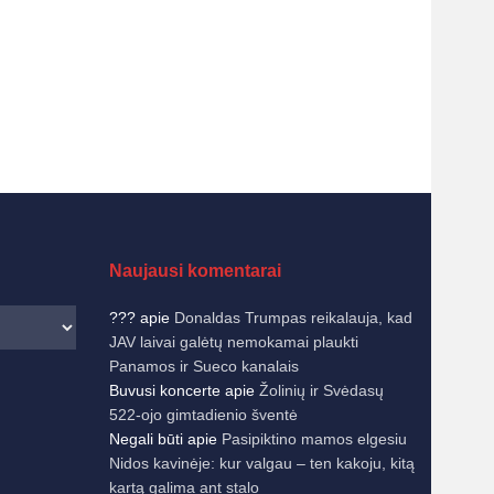
Naujausi komentarai
???
apie
Donaldas Trumpas reikalauja, kad
JAV laivai galėtų nemokamai plaukti
Panamos ir Sueco kanalais
Buvusi koncerte
apie
Žolinių ir Svėdasų
522-ojo gimtadienio šventė
Negali būti
apie
Pasipiktino mamos elgesiu
Nidos kavinėje: kur valgau – ten kakoju, kitą
kartą galima ant stalo