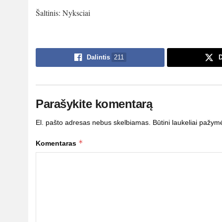
Šaltinis: Nyksciai
Dalintis
211
D
Parašykite komentarą
El. pašto adresas nebus skelbiamas.
Būtini laukeliai pažym
*
Komentaras