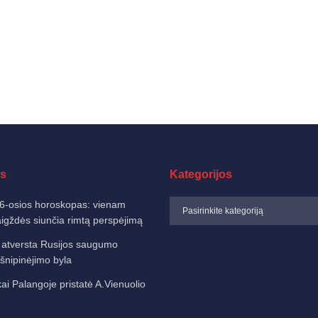
s
Kategorijos
6-osios horoskopas: vienam
aigždės siunčia rimtą perspėjimą
 atversta Rusijos saugumo
šnipinėjimo byla
ai Palangoje pristatė A.Vienuolio