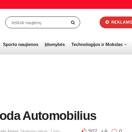
REKLAMOS
Sporto naujienos
Įdomybės
Technologijos ir Mokslas
uoda Automobilius
A
507
0
rslo žinios
Skaitymo laikas: 1 min.
A