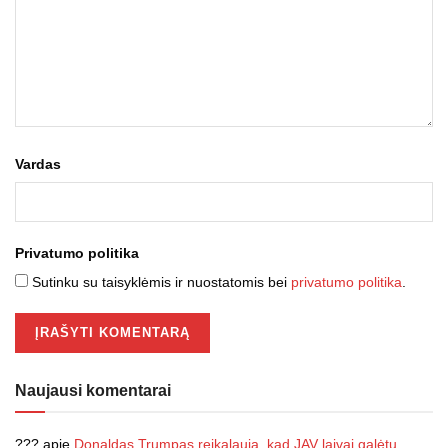
Vardas
Privatumo politika
Sutinku su taisyklėmis ir nuostatomis bei
privatumo politika
.
Naujausi komentarai
???
apie
Donaldas Trumpas reikalauja, kad JAV laivai galėtų