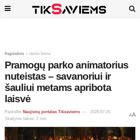
Pagrindinis
Verslo žinios
Pramogų parko animatorius
nuteistas – savanoriui ir
šauliui metams apribota
laisvė
Paskelbė
Naujienų portalas Tiksaviems
2025-07-25
A
A
Skaitymo laikas: 2 min.