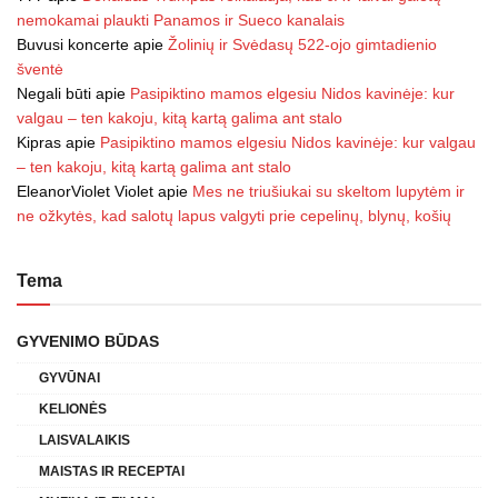
nemokamai plaukti Panamos ir Sueco kanalais
Buvusi koncerte
apie
Žolinių ir Svėdasų 522-ojo gimtadienio
šventė
Negali būti
apie
Pasipiktino mamos elgesiu Nidos kavinėje: kur
valgau – ten kakoju, kitą kartą galima ant stalo
Kipras
apie
Pasipiktino mamos elgesiu Nidos kavinėje: kur valgau
– ten kakoju, kitą kartą galima ant stalo
EleanorViolet Violet
apie
Mes ne triušiukai su skeltom lupytėm ir
ne ožkytės, kad salotų lapus valgyti prie cepelinų, blynų, košių
Tema
GYVENIMO BŪDAS
GYVŪNAI
KELIONĖS
LAISVALAIKIS
MAISTAS IR RECEPTAI