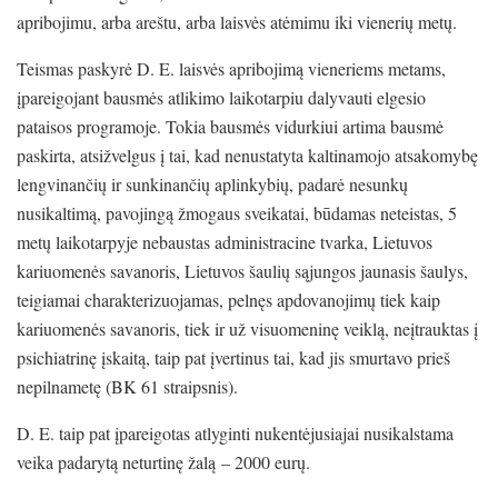
apribojimu, arba areštu, arba laisvės atėmimu iki vienerių metų.
Teismas paskyrė D. E. laisvės apribojimą vieneriems metams,
įpareigojant bausmės atlikimo laikotarpiu dalyvauti elgesio
pataisos programoje. Tokia bausmės vidurkiui artima bausmė
paskirta, atsižvelgus į tai, kad nenustatyta kaltinamojo atsakomybę
lengvinančių ir sunkinančių aplinkybių, padarė nesunkų
nusikaltimą, pavojingą žmogaus sveikatai, būdamas neteistas, 5
metų laikotarpyje nebaustas administracine tvarka, Lietuvos
kariuomenės savanoris, Lietuvos šaulių sąjungos jaunasis šaulys,
teigiamai charakterizuojamas, pelnęs apdovanojimų tiek kaip
kariuomenės savanoris, tiek ir už visuomeninę veiklą, neįtrauktas į
psichiatrinę įskaitą, taip pat įvertinus tai, kad jis smurtavo prieš
nepilnametę (BK 61 straipsnis).
D. E. taip pat įpareigotas atlyginti nukentėjusiajai nusikalstama
veika padarytą neturtinę žalą – 2000 eurų.