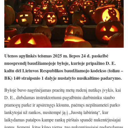
Utenos apylinkės teismas 2025 m. liepos 24 d. paskelbė
nuosprendį baudžiamojoje byloje, kurioje pripažino D. E.
kaltu dėl Lietuvos Respublikos baudžiamojo kodekso (toliau –
BK) 140 straipsnio 1 dalyje nustatyto nusikaltimo padarymo.
Byloje buvo nagrinėjamas praeitų metų rudenį nutikęs įvykis, kai
D. E., dirbdamas instruktoriumi-pagalbiniu darbininku siaubo
pramogų parke ir apsirengęs klounu, paėmęs nepilnametei parko
lankytojai už rankos, nusitempė ją į „Juostų labirintą“, kur
laikydamas patalpos kampe rankų pirštais spaudė nukentėjusiajai
šonus, liemenį, kitas kūno vietas, tuo nukentėjusiajai padarydamas