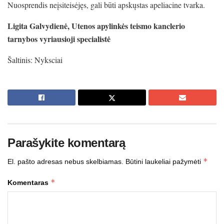
Nuosprendis neįsiteisėjęs, gali būti apskųstas apeliacine tvarka.
Ligita Galvydienė, Utenos apylinkės teismo kanclerio
tarnybos vyriausioji specialistė
Šaltinis: Nyksciai
Parašykite komentarą
*
El. pašto adresas nebus skelbiamas.
Būtini laukeliai pažymėti
*
Komentaras