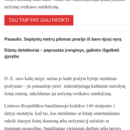
nežymų sveikatos sutrikdymą.
TAU TAIP PAT GALI PATIKTI
Pasaulis. Septynių metrų pitonas prarijo iš baro ėjusį vyrą
Dūmų detektoriai – paprastas įrenginys, galintis išgelbėti
gyvybę
D. E. savo kaltę neigė, tačiau jo kaltė įrodyta byloje surinktais
įrodymais – jis panaudojo prieš nukentėjusiąją kaltinime nurodytą
fizinį smurtą, sukeldamas jai nežymų sveikatos sutrikdymą.
Lietuvos Respublikos baudžiamojo kodekso 140 straipsnio 1
dalyje nustatyta, kad tas, kas mušdamas ar kitaip smurtaudamas
sukėlė žmogui fizinį skausmą arba nežymiai jį sužalojo ar
trumpam susargdino, baudžiamas viešaisiais darbais arba laisvės