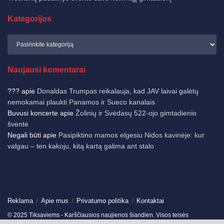
Kategorijos
Naujausi komentarai
???
apie
Donaldas Trumpas reikalauja, kad JAV laivai galėtų
nemokamai plaukti Panamos ir Sueco kanalais
Buvusi koncerte
apie
Žolinių ir Svėdasų 522-ojo gimtadienio
šventė
Negali būti
apie
Pasipiktino mamos elgesiu Nidos kavinėje: kur
valgau – ten kakoju, kitą kartą galima ant stalo
Reklama
Apie mus
Privatumo politika
Kontaktai
© 2025 Tiksaviems - Karščiausios naujienos šiandien. Visos teisės