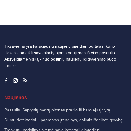
Tiksaviems yra karščiausių naujienų šiandien portalas, kurio
tikslas - pateikti savo skaitytojams naujienas iš viso pasaulio.
Apžvelgiame viską - nuo politinių naujienų iki gyvenimo būdo
turinio.
Naujienos
Pasaulis. Septynių metrų pitonas prarijo iš baro ėjusį vyrą
Dūmų detektoriai – paprastas įrenginys, galintis išgelbėti gyvybę
Troškūnų padalinys šventė savo ketvirtąjį gimtadienį