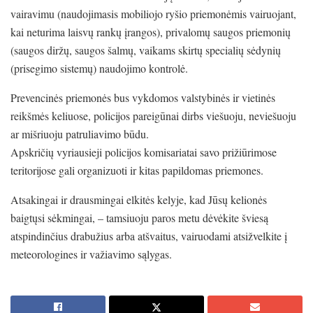
vairavimu (naudojimasis mobiliojo ryšio priemonėmis vairuojant,
kai neturima laisvų rankų įrangos), privalomų saugos priemonių
(saugos diržų, saugos šalmų, vaikams skirtų specialių sėdynių
(prisegimo sistemų) naudojimo kontrolė.
Prevencinės priemonės bus vykdomos valstybinės ir vietinės
reikšmės keliuose, policijos pareigūnai dirbs viešuoju, neviešuoju
ar mišriuoju patruliavimo būdu.
Apskričių vyriausieji policijos komisariatai savo prižiūrimose
teritorijose gali organizuoti ir kitas papildomas priemones.
Atsakingai ir drausmingai elkitės kelyje, kad Jūsų kelionės
baigtųsi sėkmingai, – tamsiuoju paros metu dėvėkite šviesą
atspindinčius drabužius arba atšvaitus, vairuodami atsižvelkite į
meteorologines ir važiavimo sąlygas.