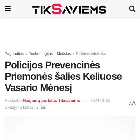
Pagrindinis
Technologijos ir Mokslas
Dirbtinis intelektas
Policijos Prevencinės
Priemonės šalies Keliuose
Vasario Mėnesį
Paskelbė
Naujienų portalas Tiksaviems
2024-01-31
A
A
Skaitymo laikas: 2 min.