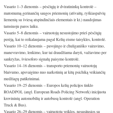
Vasario 1–3 dienomis – pėsčiųjų ir dviratininkų kontrolė –
matomumą gerinančių saugos priemonių (atšvaitų, ryškiaspalvių
liemenių su šviesą atspindinčiais elementais ir kt.) naudojimas
tamsiuoju paros laiku.
Vasario 5–8 dienomis – vairuotojų nesustojimo prieš pėsčiųjų
perėją, kai to reikalaujama pagal Kelių eismo taisykles, kontrolė.
Vasario 10–12 dienomis – pavojingo ir chuliganiško vairavimo,
manevravimo, lenkimo, kur tai draudžiama daryti, važiavimo per
sankryžas, šviesoforo signalų paisymo kontrolė.
Vasario 14–16 dienomis – transporto priemonių vairuotojų
blaivumo, apsvaigimo nuo narkotinių ar kitų psichiką veikiančių
medžiagų patikrinimai.
Vasario 19–25 dienomis – Europos kelių policijos tinklo
ROADPOL (angl. European Roads Policing Network) inicijuota
krovininių automobilių ir autobusų kontrolė (angl. Operation
Truck & Bus).
Vasario 26–29 dienomis – vairuotojų veiklos, nesusijusios su