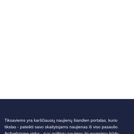
Tiksaviems yra karščiausių naujienų šiandien portalas, kurio
tikslas - pateikti savo skaitytojams naujienas iš viso pasaulio.
Apžvelgiame viską - nuo politinių naujienų iki gyvenimo būdo