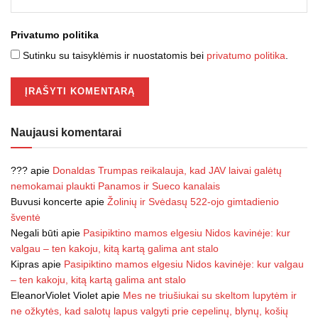
Privatumo politika
Sutinku su taisyklėmis ir nuostatomis bei
privatumo politika
.
Naujausi komentarai
???
apie
Donaldas Trumpas reikalauja, kad JAV laivai galėtų
nemokamai plaukti Panamos ir Sueco kanalais
Buvusi koncerte
apie
Žolinių ir Svėdasų 522-ojo gimtadienio
šventė
Negali būti
apie
Pasipiktino mamos elgesiu Nidos kavinėje: kur
valgau – ten kakoju, kitą kartą galima ant stalo
Kipras
apie
Pasipiktino mamos elgesiu Nidos kavinėje: kur valgau
– ten kakoju, kitą kartą galima ant stalo
EleanorViolet Violet
apie
Mes ne triušiukai su skeltom lupytėm ir
ne ožkytės, kad salotų lapus valgyti prie cepelinų, blynų, košių