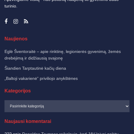
turinio.
Naujienos
Eglė Šventoraitė – apie rinktinę, legionierės gyvenimą, žemės
drebėjimą ir didžiausią svajonę
Šiandien Tarptautinė kačių diena
„Baltoji vakarienė“ priviliojo anykštėnes
Kategorijos
Naujausi komentarai
???
apie
Donaldas Trumpas reikalauja, kad JAV laivai galėtų