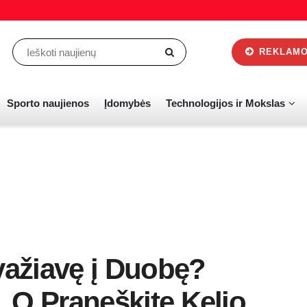
REKLAMOS
Sporto naujienos
Įdomybės
Technologijos ir Mokslas
važiavę į Duobę?
ą, O Praneškite Kelio