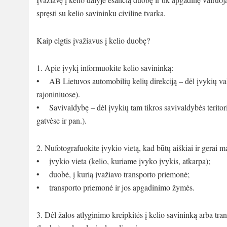
spręsti su kelio savininku civiline tvarka.
Kaip elgtis įvažiavus į kelio duobę?
1. Apie įvykį informuokite kelio savininką:
• AB Lietuvos automobilių kelių direkciją – dėl įvykių vals
rajoniniuose).
• Savivaldybę – dėl įvykių tam tikros savivaldybės teritor
gatvėse ir pan.).
2. Nufotografuokite įvykio vietą, kad būtų aiškiai ir gerai
• įvykio vieta (kelio, kuriame įvyko įvykis, atkarpa);
• duobė, į kurią įvažiavo transporto priemonė;
• transporto priemonė ir jos apgadinimo žymės.
3. Dėl žalos atlyginimo kreipkitės į kelio savininką arba t