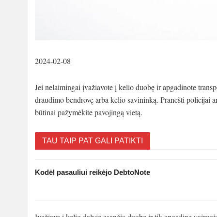
2024-02-08
Jei nelaimingai įvažiavote į kelio duobę ir apgadinote transp
draudimo bendrovę arba kelio savininką. Pranešti policijai ar
būtinai pažymėkite pavojingą vietą.
TAU TAIP PAT GALI PATIKTI
Kodėl pasauliui reikėjo DebtoNote
Įvažiavę į kelio dalyje esančią duobę ir tik apgadinę vairuo