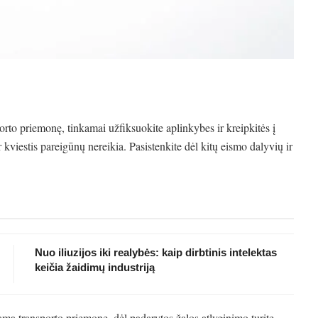
orto priemonę, tinkamai užfiksuokite aplinkybes ir kreipkitės į
 kviestis pareigūnų nereikia. Pasistenkite dėl kitų eismo dalyvių ir
Nuo iliuzijos iki realybės: kaip dirbtinis intelektas
keičia žaidimų industriją
jamą transporto priemonę, dėl padarytos žalos atlyginimo turite