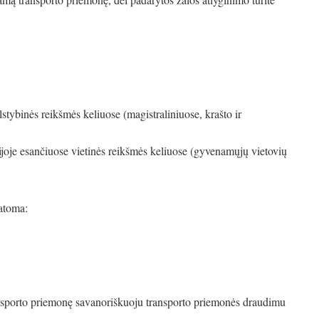
tybinės reikšmės keliuose (magistraliniuose, krašto ir
ijoje esančiuose vietinės reikšmės keliuose (gyvenamųjų vietovių
 matoma:
ransporto priemonę savanoriškuoju transporto priemonės draudimu