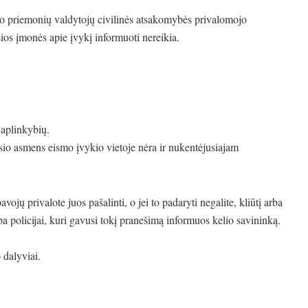
rto priemonių valdytojų civilinės atsakomybės privalomojo
ios įmonės apie įvykį informuoti nereikia.
 aplinkybių.
usio asmens eismo įvykio vietoje nėra ir nukentėjusiajam
vojų privalote juos pašalinti, o jei to padaryti negalite, kliūtį arba
ba policijai, kuri gavusi tokį pranešimą informuos kelio savininką.
o dalyviai.