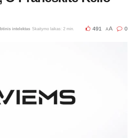
A
491
0
btinis intelektas
Skaitymo laikas: 2 min.
A