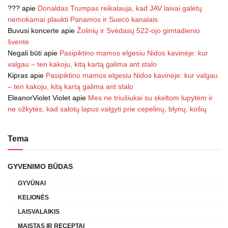
???
apie
Donaldas Trumpas reikalauja, kad JAV laivai galėtų
nemokamai plaukti Panamos ir Sueco kanalais
Buvusi koncerte
apie
Žolinių ir Svėdasų 522-ojo gimtadienio
šventė
Negali būti
apie
Pasipiktino mamos elgesiu Nidos kavinėje: kur
valgau – ten kakoju, kitą kartą galima ant stalo
Kipras
apie
Pasipiktino mamos elgesiu Nidos kavinėje: kur valgau
– ten kakoju, kitą kartą galima ant stalo
EleanorViolet Violet
apie
Mes ne triušiukai su skeltom lupytėm ir
ne ožkytės, kad salotų lapus valgyti prie cepelinų, blynų, košių
Tema
GYVENIMO BŪDAS
GYVŪNAI
KELIONĖS
LAISVALAIKIS
MAISTAS IR RECEPTAI