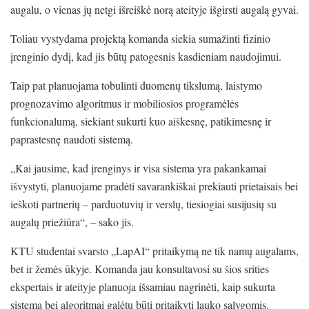
augalu, o vienas jų netgi išreiškė norą ateityje išgirsti augalą gyvai.
Toliau vystydama projektą komanda siekia sumažinti fizinio
įrenginio dydį, kad jis būtų patogesnis kasdieniam naudojimui.
Taip pat planuojama tobulinti duomenų tikslumą, laistymo
prognozavimo algoritmus ir mobiliosios programėlės
funkcionalumą, siekiant sukurti kuo aiškesnę, patikimesnę ir
paprastesnę naudoti sistemą.
„Kai jausime, kad įrenginys ir visa sistema yra pakankamai
išvystyti, planuojame pradėti savarankiškai prekiauti prietaisais bei
ieškoti partnerių – parduotuvių ir verslų, tiesiogiai susijusių su
augalų priežiūra“, – sako jis.
KTU studentai svarsto „LapAI“ pritaikymą ne tik namų augalams,
bet ir žemės ūkyje. Komanda jau konsultavosi su šios srities
ekspertais ir ateityje planuoja išsamiau nagrinėti, kaip sukurta
sistema bei algoritmai galėtų būti pritaikyti lauko sąlygomis.