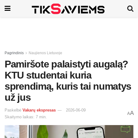
Pagrindinis
Naujienos Lietuvoje
Pamiršote palaistyti augalą?
KTU studentai kuria
sprendimą, kuris tai numatys
už jus
Paskelbė
Vakarų ekspresas
2026-06-09
A
A
Skaitymo laikas: 7 min.