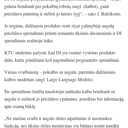
galima bendrauti per pokalbių robotą (angl. chatbot), gauti
priežiūros patarimų ir stebėti jo laimės lygį“, – sako J. Balčikonis.
Jo teigimu, didžiausia produkto vertė slypi galimybėje augalų
priežiūros sprendimus priimti remiantis tiksliais duomenimis ir DI
sprendimais realiuoju laiku.
KTU studentas pažymi, kad DI yra esminė vystomo produkto
dalis, kuria grindžiami keli pagrindiniai programėlės sprendimai.
Vienas svarbiausių – pokalbis su augalu, paremtas didžiaisiais
kalbos modeliais (angl. Large Language Models).
Šis sprendimas leidžia naudotojui natūralia kalba bendrauti su
augalu ir sužinoti jo priežiūros ypatumus, poreikius bei informaciją
apie esamą būklę.
„Ne mažiau svarbi ir augalo rūšies atpažinimo iš nuotraukos
funkcija, nes tikslus rūšies nustatymas yra būtinas norint pateikti