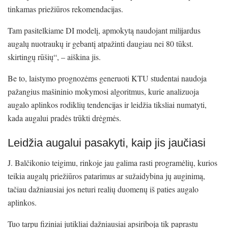
tinkamas priežiūros rekomendacijas.
Tam pasitelkiame DI modelį, apmokytą naudojant milijardus
augalų nuotraukų ir gebantį atpažinti daugiau nei 80 tūkst.
skirtingų rūšių“, – aiškina jis.
Be to, laistymo prognozėms generuoti KTU studentai naudoja
pažangius mašininio mokymosi algoritmus, kurie analizuoja
augalo aplinkos rodiklių tendencijas ir leidžia tiksliai numatyti,
kada augalui pradės trūkti drėgmės.
Leidžia augalui pasakyti, kaip jis jaučiasi
J. Balčikonio teigimu, rinkoje jau galima rasti programėlių, kurios
teikia augalų priežiūros patarimus ar sužaidybina jų auginimą,
tačiau dažniausiai jos neturi realių duomenų iš paties augalo
aplinkos.
Tuo tarpu fiziniai jutikliai dažniausiai apsiriboja tik paprastu