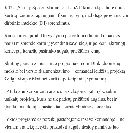
KTU „Startup Space“ startuolio „LapAI“ komandą subūrė noras
kurti sprendimą, apjungiantį fizinį įrenginį, mobiliąją programėlę ir
dirbtinio intelekto (DI) sprendimus.
Ruošdamiesi produkto vystymo projekto moduliui, komandos
nariai nusprendė kartu įgyvendinti savo idėją ir po kelių skirtingų
konceptų iteracijų pasirinko augalų priežiūros temą.
Skirtingų sričių žinios – nuo programavimo ir DI iki duomenų
mokslo bei verslo skaitmenizavimo – komandai leidžia į projektą
žvelgti visapusiškai bei kurti tarpdisciplininį sprendimą.
„Atlikdami konkurentų analizę pastebėjome galimybę sukurti
unikalų projektą, kuris ne tik padėtų prižiūrėti augalus, bet ir
įtrauktų naudotojus pasitelkiant sužaidybinimo elementus.
Tokios programėlės poreikį pastebėjome ir savo komandoje – ne
vienam yra tekę netyčia pražudyti augalą tiesiog pamiršus juo