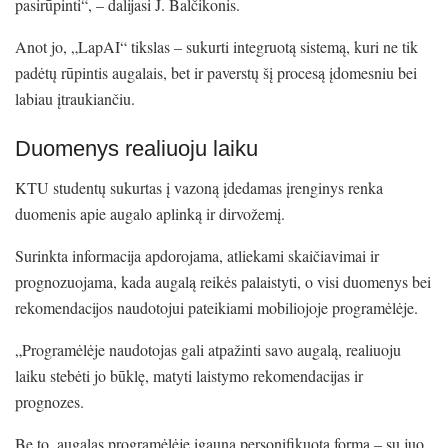
pasirūpinti“, – dalijasi J. Balčikonis.
Anot jo, „LapAI“ tikslas – sukurti integruotą sistemą, kuri ne tik
padėtų rūpintis augalais, bet ir paverstų šį procesą įdomesniu bei
labiau įtraukiančiu.
Duomenys realiuoju laiku
KTU studentų sukurtas į vazoną įdedamas įrenginys renka
duomenis apie augalo aplinką ir dirvožemį.
Surinkta informacija apdorojama, atliekami skaičiavimai ir
prognozuojama, kada augalą reikės palaistyti, o visi duomenys bei
rekomendacijos naudotojui pateikiami mobiliojoje programėlėje.
„Programėlėje naudotojas gali atpažinti savo augalą, realiuoju
laiku stebėti jo būklę, matyti laistymo rekomendacijas ir
prognozes.
Be to, augalas programėlėje įgauna personifikuotą formą – su juo