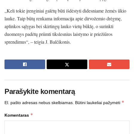
„Keli tokie įrenginiai galėtų būti išdėstyti didesniame žemės ūkio
lauke. Taip būtų renkama informacija apie dirvožemio drėgmę,
aplinkos sąlygas bei skirtingų lauko vietų būklę, o surinkti
duomenys padėtų priimti tikslesnius laistymo ir priežiūros
sprendimus“, – teigia J. Balčikonis.
Parašykite komentarą
*
El. pašto adresas nebus skelbiamas.
Būtini laukeliai pažymėti
*
Komentaras