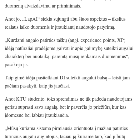
duomenų atvaizdavimu ar priminimais.
Anot jo, „LapAI“ siekia sujungti abu šiuos aspektus – tikslius
realaus laiko duomenis ir įtraukiantį naudotojo patyrimą.
„Kurdami augalo patirties taškų (angl. experience points, XP)
idėją natūraliai pradėjome galvoti ir apie galimybę suteikti augalui
charakterį bei nuotaiką, paremtą mūsų renkamais duomenimis“, –
pasakoja jis.
Taip gimė idėja pasitelkiant DI suteikti augalui balsą – leisti jam
pačiam pasakyti, kaip jis jaučiasi.
Anot KTU studento, toks sprendimas ne tik padeda naudotojams
geriau suprasti savo augalą, bet ir paverčia jo priežiūrą kur kas
įdomesne bei labiau įtraukiančia.
„Mūsų kuriama sistema pirmiausia orientuota į mažiau patirties
turinčius augalų augintojus, tačiau ją kuriame taip, kad ji būtų