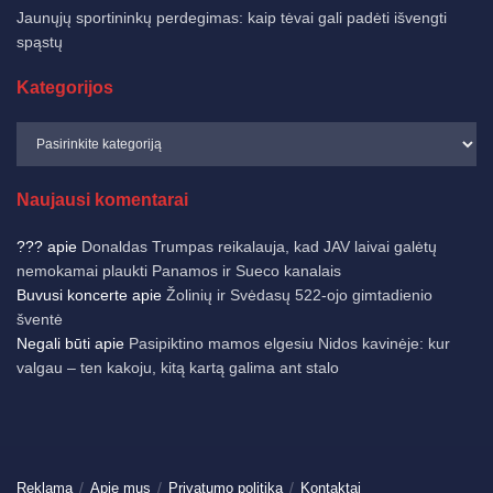
Jaunųjų sportininkų perdegimas: kaip tėvai gali padėti išvengti
spąstų
Kategorijos
Naujausi komentarai
???
apie
Donaldas Trumpas reikalauja, kad JAV laivai galėtų
nemokamai plaukti Panamos ir Sueco kanalais
Buvusi koncerte
apie
Žolinių ir Svėdasų 522-ojo gimtadienio
šventė
Negali būti
apie
Pasipiktino mamos elgesiu Nidos kavinėje: kur
valgau – ten kakoju, kitą kartą galima ant stalo
Reklama
Apie mus
Privatumo politika
Kontaktai