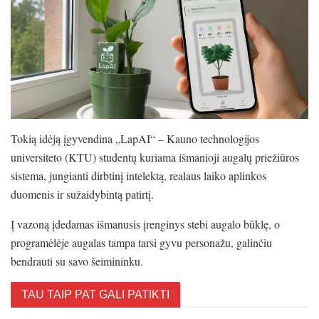
Tokią idėją įgyvendina „LapAI“ – Kauno technologijos
universiteto (KTU) studentų kuriama išmanioji augalų priežiūros
sistema, jungianti dirbtinį intelektą, realaus laiko aplinkos
duomenis ir sužaidybintą patirtį.
Į vazoną įdedamas išmanusis įrenginys stebi augalo būklę, o
programėlėje augalas tampa tarsi gyvu personažu, galinčiu
bendrauti su savo šeimininku.
TAU TAIP PAT GALI PATIKTI