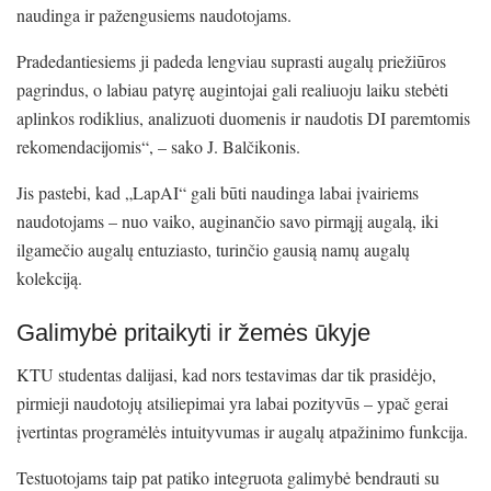
naudinga ir pažengusiems naudotojams.
Pradedantiesiems ji padeda lengviau suprasti augalų priežiūros
pagrindus, o labiau patyrę augintojai gali realiuoju laiku stebėti
aplinkos rodiklius, analizuoti duomenis ir naudotis DI paremtomis
rekomendacijomis“, – sako J. Balčikonis.
Jis pastebi, kad „LapAI“ gali būti naudinga labai įvairiems
naudotojams – nuo vaiko, auginančio savo pirmąjį augalą, iki
ilgamečio augalų entuziasto, turinčio gausią namų augalų
kolekciją.
Galimybė pritaikyti ir žemės ūkyje
KTU studentas dalijasi, kad nors testavimas dar tik prasidėjo,
pirmieji naudotojų atsiliepimai yra labai pozityvūs – ypač gerai
įvertintas programėlės intuityvumas ir augalų atpažinimo funkcija.
Testuotojams taip pat patiko integruota galimybė bendrauti su