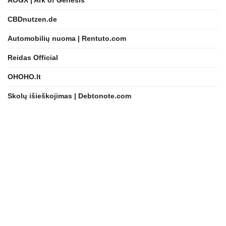
AOGX | Ark of Genesis
CBDnutzen.de
Automobilių nuoma | Rentuto.com
Reidas Official
OHOHO.lt
Skolų išieškojimas | Debtonote.com