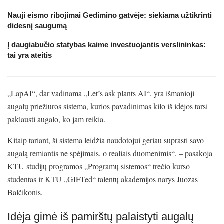
Nauji eismo ribojimai Gedimino gatvėje: siekiama užtikrinti
didesnį saugumą
Į daugiabučio statybas kaime investuojantis verslininkas:
tai yra ateitis
„LapAI“, dar vadinama „Let’s ask plants AI“, yra išmanioji
augalų priežiūros sistema, kurios pavadinimas kilo iš idėjos tarsi
paklausti augalo, ko jam reikia.
Kitaip tariant, ši sistema leidžia naudotojui geriau suprasti savo
augalą remiantis ne spėjimais, o realiais duomenimis“, – pasakoja
KTU studijų programos „Programų sistemos“ trečio kurso
studentas ir KTU „GIFTed“ talentų akademijos narys Juozas
Balčikonis.
Idėja gimė iš pamirštų palaistyti augalų