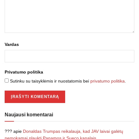
Vardas
Privatumo politika
Sutinku su taisyklėmis ir nuostatomis bei
privatumo politika
.
Naujausi komentarai
???
apie
Donaldas Trumpas reikalauja, kad JAV laivai galėtų
nemokamai plaukti Panamos ir Sueco kanalais