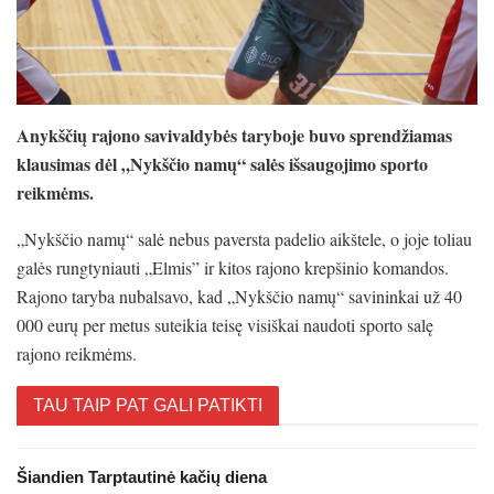
Anykščių rajono savivaldybės taryboje buvo sprendžiamas
klausimas dėl „Nykščio namų“ salės išsaugojimo sporto
reikmėms.
„Nykščio namų“ salė nebus paversta padelio aikštele, o joje toliau
galės rungtyniauti „Elmis” ir kitos rajono krepšinio komandos.
Rajono taryba nubalsavo, kad „Nykščio namų“ savininkai už 40
000 eurų per metus suteikia teisę visiškai naudoti sporto salę
rajono reikmėms.
TAU TAIP PAT GALI PATIKTI
Šiandien Tarptautinė kačių diena