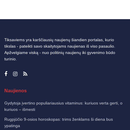
Tiksaviems yra karščiausių naujienų šiandien portalas, kurio
tikslas - pateikti savo skaitytojams naujienas iš viso pasaulio.
Apžvelgiame viską - nuo politinių naujienų iki gyvenimo būdo
turinio.
Naujienos
Gydytoja įvertino populiariausius vitaminus: kuriuos verta gerti, o
kuriuos – išmesti
Rugpjūčio 9-osios horoskopas: trims ženklams ši diena bus
ypatinga