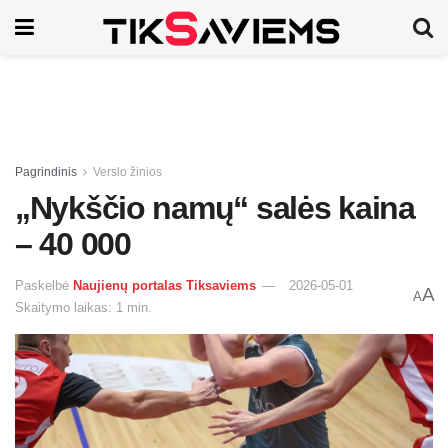
Pagrindinis
Verslo žinios
„Nykščio namų“ salės kaina
– 40 000
Paskelbė
Naujienų portalas Tiksaviems
2026-05-01
A
A
Skaitymo laikas: 1 min.