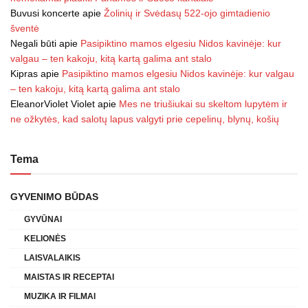
Buvusi koncerte
apie
Žolinių ir Svėdasų 522-ojo gimtadienio
šventė
Negali būti
apie
Pasipiktino mamos elgesiu Nidos kavinėje: kur
valgau – ten kakoju, kitą kartą galima ant stalo
Kipras
apie
Pasipiktino mamos elgesiu Nidos kavinėje: kur valgau
– ten kakoju, kitą kartą galima ant stalo
EleanorViolet Violet
apie
Mes ne triušiukai su skeltom lupytėm ir
ne ožkytės, kad salotų lapus valgyti prie cepelinų, blynų, košių
Tema
GYVENIMO BŪDAS
GYVŪNAI
KELIONĖS
LAISVALAIKIS
MAISTAS IR RECEPTAI
MUZIKA IR FILMAI