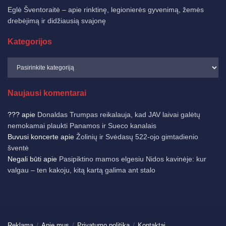
Eglė Šventoraitė – apie rinktinę, legionierės gyvenimą, žemės
drebėjimą ir didžiausią svajonę
Kategorijos
Naujausi komentarai
???
apie
Donaldas Trumpas reikalauja, kad JAV laivai galėtų
nemokamai plaukti Panamos ir Sueco kanalais
Buvusi koncerte
apie
Žolinių ir Svėdasų 522-ojo gimtadienio
šventė
Negali būti
apie
Pasipiktino mamos elgesiu Nidos kavinėje: kur
valgau – ten kakoju, kitą kartą galima ant stalo
Reklama
Apie mus
Privatumo politika
Kontaktai