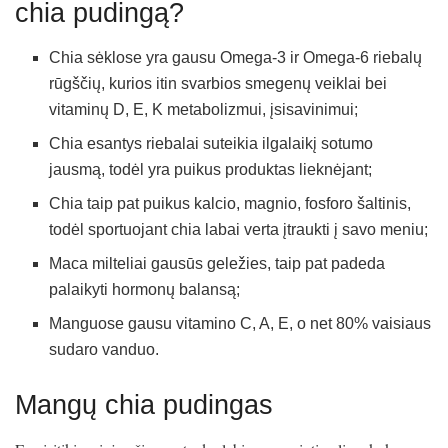
chia pudingą?
Chia sėklose yra gausu Omega-3 ir Omega-6 riebalų
rūgščių, kurios itin svarbios smegenų veiklai bei
vitaminų D, E, K metabolizmui, įsisavinimui;
Chia esantys riebalai suteikia ilgalaikį sotumo
jausmą, todėl yra puikus produktas lieknėjant;
Chia taip pat puikus kalcio, magnio, fosforo šaltinis,
todėl sportuojant chia labai verta įtraukti į savo meniu;
Maca milteliai gausūs geležies, taip pat padeda
palaikyti hormonų balansą;
Manguose gausu vitamino C, A, E, o net 80% vaisiaus
sudaro vanduo.
Mangų chia pudingas