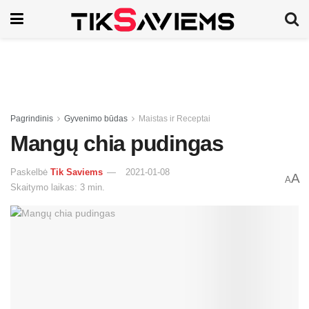
Pagrindinis
Gyvenimo būdas
Maistas ir Receptai
Mangų chia pudingas
Paskelbė
Tik Saviems
2021-01-08
A
A
Skaitymo laikas: 3 min.