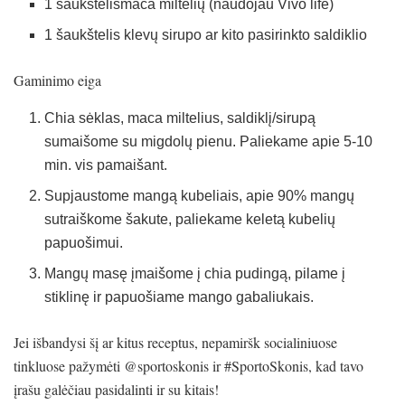
1 šaukštelismaca miltelių (naudojau Vivo life)
1 šaukštelis klevų sirupo ar kito pasirinkto saldiklio
Gaminimo eiga
Chia sėklas, maca miltelius, saldiklį/sirupą
sumaišome su migdolų pienu. Paliekame apie 5-10
min. vis pamaišant.
Supjaustome mangą kubeliais, apie 90% mangų
sutraiškome šakute, paliekame keletą kubelių
papuošimui.
Mangų masę įmaišome į chia pudingą, pilame į
stiklinę ir papuošiame mango gabaliukais.
Jei išbandysi šį ar kitus receptus, nepamiršk socialiniuose
tinkluose pažymėti @sportoskonis ir #SportoSkonis, kad tavo
įrašu galėčiau pasidalinti ir su kitais!