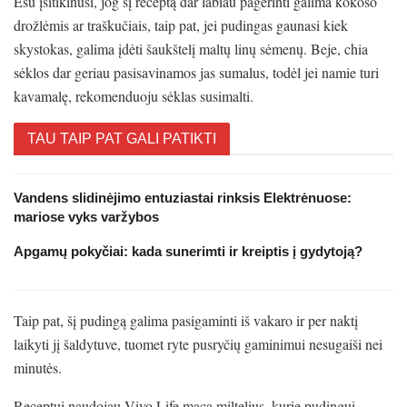
Esu įsitikinusi, jog šį receptą dar labiau pagerinti galima kokoso
drožlėmis ar traškučiais, taip pat, jei pudingas gaunasi kiek
skystokas, galima įdėti šaukštelį maltų linų sėmenų. Beje, chia
sėklos dar geriau pasisavinamos jas sumalus, todėl jei namie turi
kavamalę, rekomenduoju sėklas susimalti.
TAU TAIP PAT GALI PATIKTI
Vandens slidinėjimo entuziastai rinksis Elektrėnuose:
mariose vyks varžybos
Apgamų pokyčiai: kada sunerimti ir kreiptis į gydytoją?
Taip pat, šį pudingą galima pasigaminti iš vakaro ir per naktį
laikyti jį šaldytuve, tuomet ryte pusryčių gaminimui nesugaiši nei
minutės.
Receptui naudojau Vivo Life maca miltelius, kurie pudingui