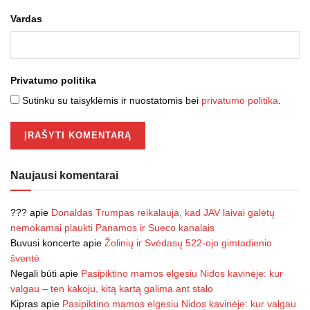
Vardas
Privatumo politika
Sutinku su taisyklėmis ir nuostatomis bei
privatumo politika
.
Naujausi komentarai
???
apie
Donaldas Trumpas reikalauja, kad JAV laivai galėtų
nemokamai plaukti Panamos ir Sueco kanalais
Buvusi koncerte
apie
Žolinių ir Svėdasų 522-ojo gimtadienio
šventė
Negali būti
apie
Pasipiktino mamos elgesiu Nidos kavinėje: kur
valgau – ten kakoju, kitą kartą galima ant stalo
Kipras
apie
Pasipiktino mamos elgesiu Nidos kavinėje: kur valgau