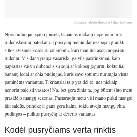
Autorius: Greta Briedytė / Sportoskonis
Nors ruduo jau spėjo įpusėti, tačiau aš niekaip nepereinu prie
rudeniškesnių patiekalų. Į pusryčių meniu dar nespėjau įtraukti
šiltos avižinės košės su cinamonu, kuri man itin asocijuojasi su
rudeniu. Vis dar vyrauja vasariški, gaivūs pasirinkimai, kaip
paprastas vaisių dubenėlis su sojų ar kokosų jogurtu, kokteiliai,
bananų ledai ar chia pudingas, kuris savo sotumu nurungia visus
paminėtus variantus. Tikriausiai taip yra dėl to, nes niekaip
nenoriu paleisti vasaros! Na, bet gera žinia ta, jog būtent šiuo metu
prasidėjo mangų sezonas. Pastaruoju metu visi mano pirkti mangai
itin saldūs, prinokę ir gana gera kaina, tokiu atveju mangų chia
pudingas – puikus pusryčių ar deserto variantas.
Kodėl pusryčiams verta rinktis