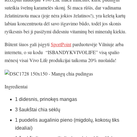
suteikia švelnų karamelės skonį. Ši maca rūšis, dar vadinama
želatinizuota maca (joje nėra jokios želatinos!), yra keletą kartų
labiau koncentruota dėl savo išgavimo būdo, todėl jos skonis
ryškesnis bei ji pasižymi didesniu vitaminų bei mineralų kiekiu.
Būtent šiuos gali įsigyti
SportPoint
parduotuvėje Vilniuje arba
internetu, o su kodu “ISBANDYKVIVOLIFE” visą spalio
mėnesį visai Vivo Life produkcijai taikoma 20% nuolaida!
Ingredientai
1 didesnis, prinokęs mangas
3 šaukštai chia sėklų
1 puodelis augalinio pieno (migdolų, kokosų tiks
idealiai)