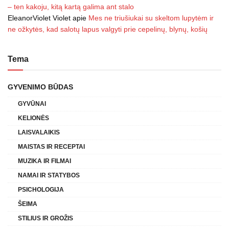
– ten kakoju, kitą kartą galima ant stalo
EleanorViolet Violet
apie
Mes ne triušiukai su skeltom lupytėm ir
ne ožkytės, kad salotų lapus valgyti prie cepelinų, blynų, košių
Tema
GYVENIMO BŪDAS
GYVŪNAI
KELIONĖS
LAISVALAIKIS
MAISTAS IR RECEPTAI
MUZIKA IR FILMAI
NAMAI IR STATYBOS
PSICHOLOGIJA
ŠEIMA
STILIUS IR GROŽIS