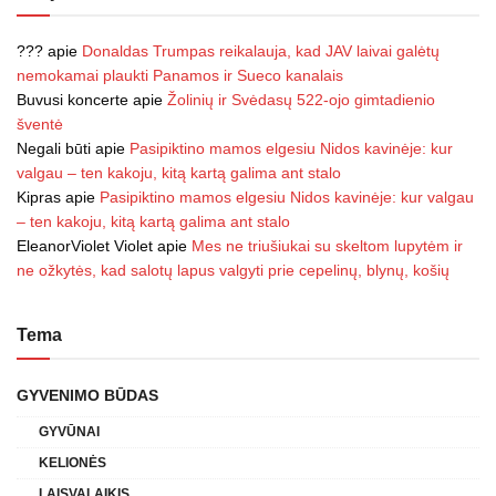
???
apie
Donaldas Trumpas reikalauja, kad JAV laivai galėtų
nemokamai plaukti Panamos ir Sueco kanalais
Buvusi koncerte
apie
Žolinių ir Svėdasų 522-ojo gimtadienio
šventė
Negali būti
apie
Pasipiktino mamos elgesiu Nidos kavinėje: kur
valgau – ten kakoju, kitą kartą galima ant stalo
Kipras
apie
Pasipiktino mamos elgesiu Nidos kavinėje: kur valgau
– ten kakoju, kitą kartą galima ant stalo
EleanorViolet Violet
apie
Mes ne triušiukai su skeltom lupytėm ir
ne ožkytės, kad salotų lapus valgyti prie cepelinų, blynų, košių
Tema
GYVENIMO BŪDAS
GYVŪNAI
KELIONĖS
LAISVALAIKIS