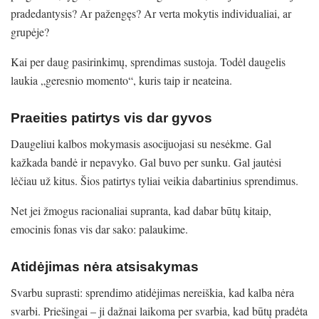
pradedantysis? Ar pažengęs? Ar verta mokytis individualiai, ar
grupėje?
Kai per daug pasirinkimų, sprendimas sustoja. Todėl daugelis
laukia „geresnio momento“, kuris taip ir neateina.
Praeities patirtys vis dar gyvos
Daugeliui kalbos mokymasis asocijuojasi su nesėkme. Gal
kažkada bandė ir nepavyko. Gal buvo per sunku. Gal jautėsi
lėčiau už kitus. Šios patirtys tyliai veikia dabartinius sprendimus.
Net jei žmogus racionaliai supranta, kad dabar būtų kitaip,
emocinis fonas vis dar sako: palaukime.
Atidėjimas nėra atsisakymas
Svarbu suprasti: sprendimo atidėjimas nereiškia, kad kalba nėra
svarbi. Priešingai – ji dažnai laikoma per svarbia, kad būtų pradėta