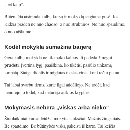
„bet kaip“.
Būtent čia atsiranda kalbų kursų ir mokyklų teigiama pusė. Jos
leidžia pradėti ne nuo chaoso, o nuo struktūros. Ne nuo spaudimo,
o nuo aiškumo.
Kodėl mokykla sumažina barjerą
Gera kalbų mokykla ne tik moko kalbos. Ji padeda žmogui
pradėti
. Įvertina lygį, paaiškina, ko tikėtis, pasiūlo tinkamą
formatą. Staiga didelis ir miglotas tikslas virsta konkrečiu planu.
Tai labai svarbu tiems, kurie ilgai atidėliojo. Ne todėl, kad
nenorėjo, o todėl, kad neturėjo aiškios krypties.
Mokymasis nebėra „viskas arba nieko“
Šiuolaikiniai kursai leidžia mokytis lanksčiai. Mažais žingsniais.
Be spaudimo. Be būtinybės viską pakeisti iš karto. Tai keičia