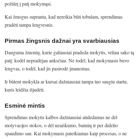
požiūrį į patį mokymąsi.
Kai žmogus supranta, kad nereikia būti tobulam, sprendimas
pradėti tampa lengvesnis.
Pirmas žingsnis dažnai yra svarbiausias
Dauguma žmonių, kurie galiausiai pradeda mokytis, vėliau sako tą
patį: kodėl nepradėjau anksčiau. Ne todėl, kad mokymasis buvo
lengvas, o todėl, kad jis pasirodė įmanomas.
Ir būtent mokykla ar kursai dažniausiai tampa tuo saugiu startu,
kuris leidžia išjudėti.
Esminė mintis
Sprendimas mokytis kalbos dažniausiai atidedamas ne dėl
motyvacijos stokos, o dėl neaiškumo, baimių ir per didelio
spaudimo sau. Kai mokymasis pateikiamas kaip procesas, o ne