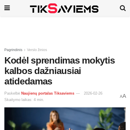
Pagrindinis
Verslo žinios
Kodėl sprendimas mokytis
kalbos dažniausiai
atidedamas
Paskelbė
Naujienų portalas Tiksaviems
2026-02-26
A
A
Skaitymo laikas: 4 min.