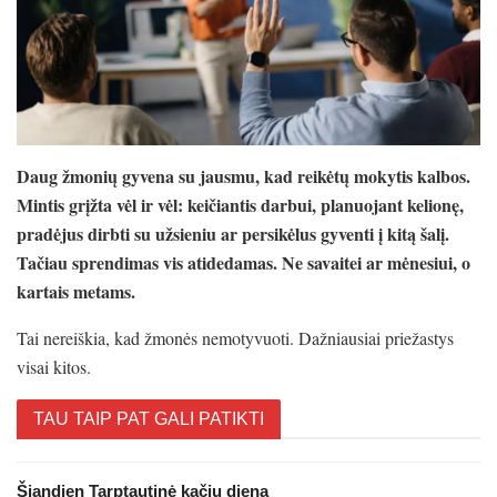
Daug žmonių gyvena su jausmu, kad reikėtų mokytis kalbos.
Mintis grįžta vėl ir vėl: keičiantis darbui, planuojant kelionę,
pradėjus dirbti su užsieniu ar persikėlus gyventi į kitą šalį.
Tačiau sprendimas vis atidedamas. Ne savaitei ar mėnesiui, o
kartais metams.
Tai nereiškia, kad žmonės nemotyvuoti. Dažniausiai priežastys
visai kitos.
TAU TAIP PAT GALI PATIKTI
Šiandien Tarptautinė kačių diena