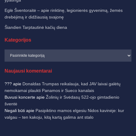
Eglė Šventoraitė – apie rinktinę, legionierės gyvenimą, žemės
drebėjimą ir didžiausią svajonę
Šiandien Tarptautinė kačių diena
Kategorijos
Naujausi komentarai
???
apie
Donaldas Trumpas reikalauja, kad JAV laivai galėtų
nemokamai plaukti Panamos ir Sueco kanalais
Buvusi koncerte
apie
Žolinių ir Svėdasų 522-ojo gimtadienio
šventė
Negali būti
apie
Pasipiktino mamos elgesiu Nidos kavinėje: kur
valgau – ten kakoju, kitą kartą galima ant stalo