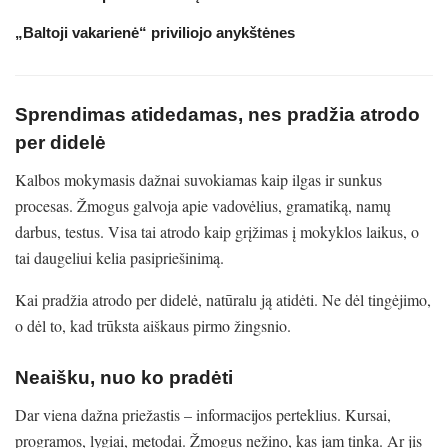
„Baltoji vakarienė“ priviliojo anykštėnes
Sprendimas atidedamas, nes pradžia atrodo
per didelė
Kalbos mokymasis dažnai suvokiamas kaip ilgas ir sunkus
procesas. Žmogus galvoja apie vadovėlius, gramatiką, namų
darbus, testus. Visa tai atrodo kaip grįžimas į mokyklos laikus, o
tai daugeliui kelia pasipriešinimą.
Kai pradžia atrodo per didelė, natūralu ją atidėti. Ne dėl tingėjimo,
o dėl to, kad trūksta aiškaus pirmo žingsnio.
Neaišku, nuo ko pradėti
Dar viena dažna priežastis – informacijos perteklius. Kursai,
programos, lygiai, metodai. Žmogus nežino, kas jam tinka. Ar jis