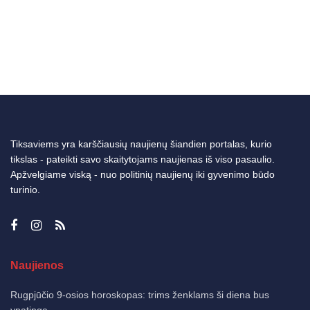
Tiksaviems yra karščiausių naujienų šiandien portalas, kurio
tikslas - pateikti savo skaitytojams naujienas iš viso pasaulio.
Apžvelgiame viską - nuo politinių naujienų iki gyvenimo būdo
turinio.
Naujienos
Rugpjūčio 9-osios horoskopas: trims ženklams ši diena bus
ypatinga