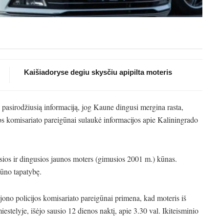
Kaišiadoryse degiu skysčiu apipilta moteris
e pasirodžiusią informaciją, jog Kaune dingusi mergina rasta,
s komisariato pareigūnai sulaukė informacijos apie Kaliningrado
sios ir dingusios jaunos moters (gimusios 2001 m.) kūnas.
kūno tapatybę.
jono policijos komisariato pareigūnai primena, kad moteris iš
telyje, išėjo sausio 12 dienos naktį, apie 3.30 val. Ikiteisminio