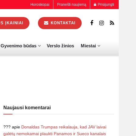
Horoskopai
Pranešti naujieną
Prisijungti
 ĮKAINIAI
KONTAKTAI
Gyvenimo būdas
Verslo žinios
Miestai
Naujausi komentarai
???
apie
Donaldas Trumpas reikalauja, kad JAV laivai
galėtų nemokamai plaukti Panamos ir Sueco kanalais