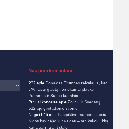
Naujausi komentarai
???
apie
Donaldas Trumpas reikalauja, kad
JAV laivai galėtų nemokamai plaukti
Panamos ir Sueco kanalais
Buvusi koncerte
apie
Žolinių ir Svėdasų
522-ojo gimtadienio šventė
Negali būti
apie
Pasipiktino mamos elgesiu
Nidos kavinėje: kur valgau – ten kakoju, kitą
kartą galima ant stalo