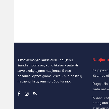
Naujieno
Tiksaviems yra karščiausių naujienų
šiandien portalas, kurio tikslas - pateikti
Kaip pasig
savo skaitytojams naujienas iš viso
išsamus g
pasaulio. Apžvelgiame viską - nuo politinių
naujienų iki gyvenimo būdo turinio.
Rugpjūčio 
žada netik
Kraupi avar
brangiausi
atsisveiki