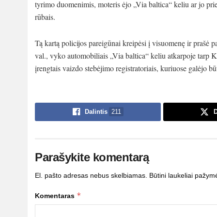
tyrimo duomenimis, moteris ėjo „Via baltica“ keliu ar jo pr
rūbais.
Tą kartą policijos pareigūnai kreipėsi į visuomenę ir prašė 
val., vyko automobiliais „Via baltica“ keliu atkarpoje tarp
įrengtais vaizdo stebėjimo registratoriais, kuriuose galėjo 
Dalintis
211
D
Parašykite komentarą
El. pašto adresas nebus skelbiamas.
Būtini laukeliai pažym
*
Komentaras