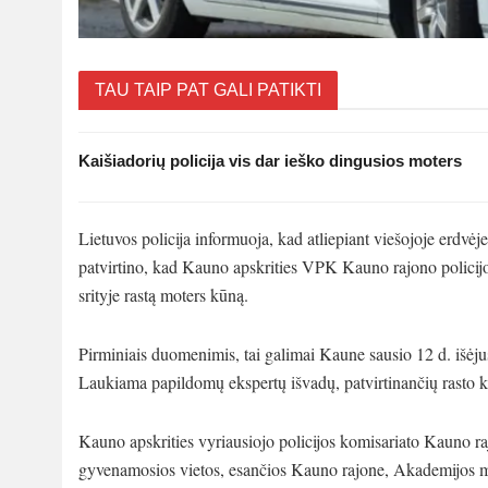
TAU TAIP PAT GALI PATIKTI
Kaišiadorių policija vis dar ieško dingusios moters
Lietuvos policija informuoja, kad atliepiant viešojoje erdvėj
patvirtino, kad Kauno apskrities VPK Kauno rajono policijo
srityje rastą moters kūną.
Pirminiais duomenimis, tai galimai Kaune sausio 12 d. išėju
Laukiama papildomų ekspertų išvadų, patvirtinančių rasto 
Kauno apskrities vyriausiojo policijos komisariato Kauno ra
gyvenamosios vietos, esančios Kauno rajone, Akademijos mies