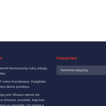
s
Kategorijos
aminti fermentuotą rožių arbatą:
idas
7-osios horoskopas: žvaigždės
ėtus likimo posūkius
ija prie Vilniaus atėmė tris
us žmones: pranešė, kaip bus
nama su mergaite, jos mama ir