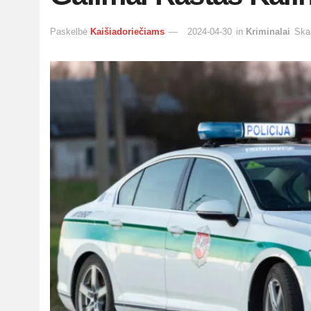
Paskelbė
Kaišiadoriečiams
2024-04-30
in
Kriminalai
Skai