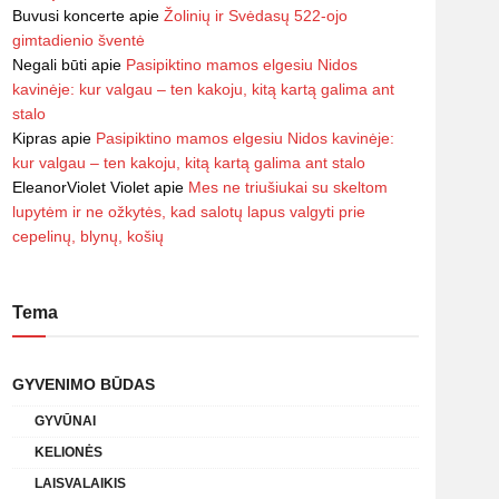
Buvusi koncerte
apie
Žolinių ir Svėdasų 522-ojo
gimtadienio šventė
Negali būti
apie
Pasipiktino mamos elgesiu Nidos
kavinėje: kur valgau – ten kakoju, kitą kartą galima ant
stalo
Kipras
apie
Pasipiktino mamos elgesiu Nidos kavinėje:
kur valgau – ten kakoju, kitą kartą galima ant stalo
EleanorViolet Violet
apie
Mes ne triušiukai su skeltom
lupytėm ir ne ožkytės, kad salotų lapus valgyti prie
cepelinų, blynų, košių
Tema
GYVENIMO BŪDAS
GYVŪNAI
KELIONĖS
LAISVALAIKIS