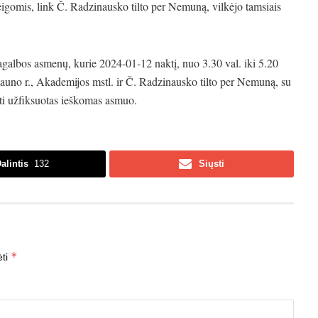
ieigomis, link Č. Radzinausko tilto per Nemuną, vilkėjo tamsiais
pagalbos asmenų, kurie 2024-01-12 naktį, nuo 3.30 val. iki 5.20
 Kauno r., Akademijos mstl. ir Č. Radzinausko tilto per Nemuną, su
būti užfiksuotas ieškomas asmuo.
alintis
132
Siųsti
*
ėti