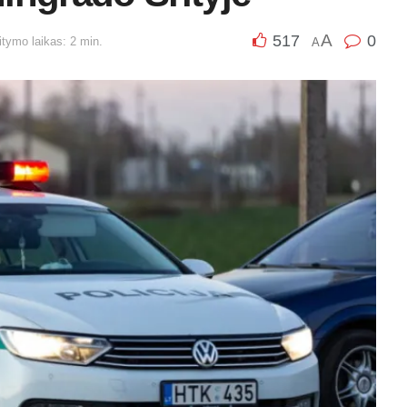
A
517
0
tymo laikas: 2 min.
A