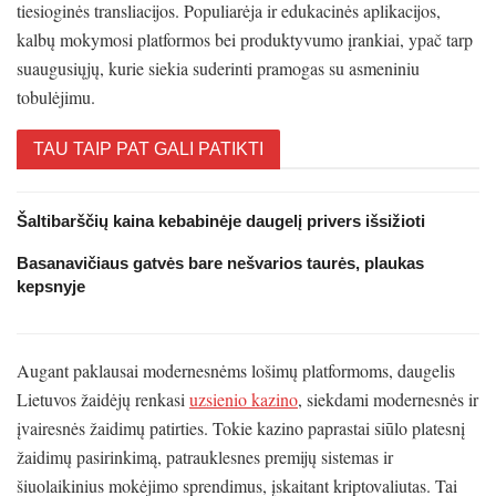
tiesioginės transliacijos. Populiarėja ir edukacinės aplikacijos,
kalbų mokymosi platformos bei produktyvumo įrankiai, ypač tarp
suaugusiųjų, kurie siekia suderinti pramogas su asmeniniu
tobulėjimu.
TAU TAIP PAT GALI PATIKTI
Šaltibarščių kaina kebabinėje daugelį privers išsižioti
Basanavičiaus gatvės bare nešvarios taurės, plaukas
kepsnyje
Augant paklausai modernesnėms lošimų platformoms, daugelis
Lietuvos žaidėjų renkasi
uzsienio kazino
, siekdami modernesnės ir
įvairesnės žaidimų patirties. Tokie kazino paprastai siūlo platesnį
žaidimų pasirinkimą, patrauklesnes premijų sistemas ir
šiuolaikinius mokėjimo sprendimus, įskaitant kriptovaliutas. Tai