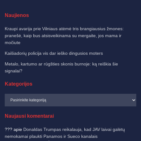
Naujienos
Kraupi avarija prie Vilniaus atėmė tris brangiausius žmones:
pranešė, kaip bus atsisveikinama su mergaite, jos mama ir
močiute
Kaišiadorių policija vis dar ieško dingusios moters
Metalo, kartumo ar rūgšties skonis burnoje: ką reiškia šie
signalai?
Kategorijos
Naujausi komentarai
???
apie
Donaldas Trumpas reikalauja, kad JAV laivai galėtų
nemokamai plaukti Panamos ir Sueco kanalais