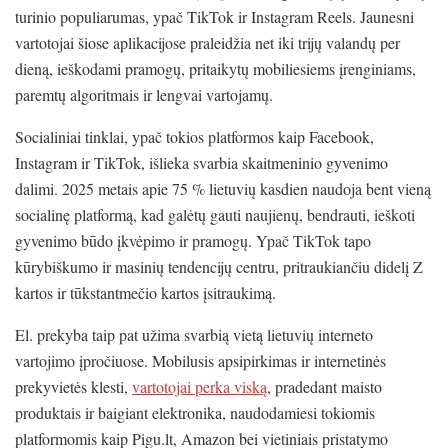
turinio populiarumas, ypač TikTok ir Instagram Reels. Jaunesni
vartotojai šiose aplikacijose praleidžia net iki trijų valandų per
dieną, ieškodami pramogų, pritaikytų mobiliesiems įrenginiams,
paremtų algoritmais ir lengvai vartojamų.
Socialiniai tinklai, ypač tokios platformos kaip Facebook,
Instagram ir TikTok, išlieka svarbia skaitmeninio gyvenimo
dalimi. 2025 metais apie 75 % lietuvių kasdien naudoja bent vieną
socialinę platformą, kad galėtų gauti naujienų, bendrauti, ieškoti
gyvenimo būdo įkvėpimo ir pramogų. Ypač TikTok tapo
kūrybiškumo ir masinių tendencijų centru, pritraukiančiu didelį Z
kartos ir tūkstantmečio kartos įsitraukimą.
El. prekyba taip pat užima svarbią vietą lietuvių interneto
vartojimo įpročiuose. Mobilusis apsipirkimas ir internetinės
prekyvietės klesti,
vartotojai perka viską
, pradedant maisto
produktais ir baigiant elektronika, naudodamiesi tokiomis
platformomis kaip Pigu.lt, Amazon bei vietiniais pristatymo