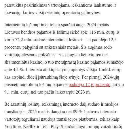
patrauklus pasirinkimas vartotojams, ieškantiems lankstumo ir
inovacijų, kurios viršija vietinių operatorių galimybes.
Internetinių lošimų rinka toliau sparčiai auga. 2024 metais
Lietuvos bendros pajamos iš lošimų siekė apie 116 mln. eurų, iš
kurių 72,2 mln. sudarė internetiniai lošimai – tai padidėjo 12,5
procento, palyginti su ankstesniais metais. Šis augimas rodo
vartotojų elgsenos pokyčius – vis daugiau lietuvių renkasi
skaitmeninius kazino, o tuo metuįprastų kazino pajamos sumažėjo
apie 4,4 %. Internetu atliktų statymų apimtys viršijo 1 mlrd. eurų,
kas atspindi didelį įsitraukimą šioje srityje. Per pirmąjį 2024-ųjų
pusmetį nuotolinių lošimų pajamos
padidėjo 12,6 procento
, tai yra
9,1 mln. eurų,
nei tuo pačiu laikotarpiu 2023 m.
Be azartinių lošimų, reikšmingą interneto dalį sudaro ir medijos
transliacijos. 2025 metais daugiau nei 89 % Lietuvos interneto
vartotojų reguliariai naudoja transliacijos platformas, tokias kaip
YouTube, Netflix ir Telia Play. Sparčiai auga trumpų vaizdo įrašų