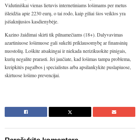
Vidutiniškai vienas lietuvis internetiniams lošimams per metus
išleidžia apie 2230 eurų, o tai rodo, kaip giliai šios veiklos yra
įsišaknijusios kasdienybėje.
Kazino žaidimai skirti tik pilnamečiams (18+). Dalyvavimas
azartiniuose lošimuose gali sukelti priklausomybę ar finansinių
nuostolių. Loškite atsakingai ir niekada nerizikuokite pinigais,
kurių negalite prarasti. Jei jaučiate, kad lošimas tampa problema,
kreipkitės pagalbos į specialistus arba apsilankykite puslapiuose,
skirtuose lošimo prevencijai.