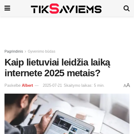
Pagrindinis
Gyvenimo būdas
Kaip lietuviai leidžia laiką
internete 2025 metais?
A
Paskelbė
Albert
2025-07-21
Skaitymo laikas: 5 min.
A