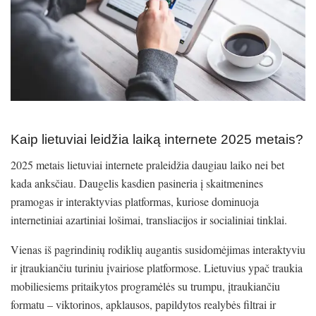
Kaip lietuviai leidžia laiką internete 2025 metais?
2025 metais lietuviai internete praleidžia daugiau laiko nei bet
kada anksčiau. Daugelis kasdien pasineria į skaitmenines
pramogas ir interaktyvias platformas, kuriose dominuoja
internetiniai azartiniai lošimai, transliacijos ir socialiniai tinklai.
Vienas iš pagrindinių rodiklių augantis susidomėjimas interaktyviu
ir įtraukiančiu turiniu įvairiose platformose. Lietuvius ypač traukia
mobiliesiems pritaikytos programėlės su trumpu, įtraukiančiu
formatu – viktorinos, apklausos, papildytos realybės filtrai ir