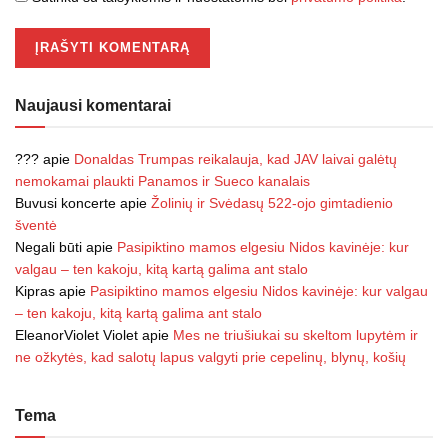
Naujausi komentarai
???
apie
Donaldas Trumpas reikalauja, kad JAV laivai galėtų
nemokamai plaukti Panamos ir Sueco kanalais
Buvusi koncerte
apie
Žolinių ir Svėdasų 522-ojo gimtadienio
šventė
Negali būti
apie
Pasipiktino mamos elgesiu Nidos kavinėje: kur
valgau – ten kakoju, kitą kartą galima ant stalo
Kipras
apie
Pasipiktino mamos elgesiu Nidos kavinėje: kur valgau
– ten kakoju, kitą kartą galima ant stalo
EleanorViolet Violet
apie
Mes ne triušiukai su skeltom lupytėm ir
ne ožkytės, kad salotų lapus valgyti prie cepelinų, blynų, košių
Tema