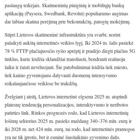
paslaugų teikėjais. Skaitmeninių piniginių ir mobiliųjų bankų
aplikacijų (Paysera, Swedbank, Revolut) populiarumo augimas
dar labiau skatina perėjimą prie bekontakčių, patogių mokėjimų.
Stipri Lietuvos skaitmeninė infrastruktūra yra svarbi, norint
palaikyti aukštą internetinės veiklos lygį. Iki 2024 m. šalis pasiekė
78 % FTTP plačiajuosčio ryšio aprėptį ir pradėjo diegti plačius 5G
tinklus, kurie leidžia sklandžiai transliuoti, bendrauti realiuoju
laiku ir žaisti nevėluojant. Šie patobulinimai leidžia tiek miesto,
tiek kaimo gyventojams dalyvauti duomenų intensyvumo
reikalaujančiose veiklose be trukdžių.
Žvelgiant į ateitį, Lietuvos internetinė elgsena 2025 m. atspindi
platesnę tendenciją personalizacijos, interaktyvumo ir neribotos
patirties link. Rinkos prognozės rodo, kad Lietuvos internetinių
lošimų sektorius 2025 m. pasieks maždaug 340–376 mln. eurų ir
iki 2028 m. net 424 mln. eurų, tai rodo, kad internetinės pramogos
yra ne tik įprotis, bet ir esminė šiuolaikinio gyvenimo dalis.