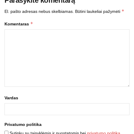
Parašykite komentarą
*
El. pašto adresas nebus skelbiamas.
Būtini laukeliai pažymėti
*
Komentaras
Vardas
Privatumo politika
Sutinku su taisyklėmis ir nuostatomis bei
privatumo politika
.