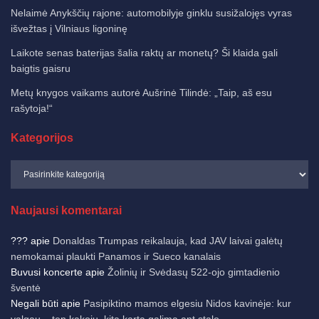
Nelaimė Anykščių rajone: automobilyje ginklu susižalojęs vyras
išvežtas į Vilniaus ligoninę
Laikote senas baterijas šalia raktų ar monetų? Ši klaida gali
baigtis gaisru
Metų knygos vaikams autorė Aušrinė Tilindė: „Taip, aš esu
rašytoja!“
Kategorijos
Naujausi komentarai
???
apie
Donaldas Trumpas reikalauja, kad JAV laivai galėtų
nemokamai plaukti Panamos ir Sueco kanalais
Buvusi koncerte
apie
Žolinių ir Svėdasų 522-ojo gimtadienio
šventė
Negali būti
apie
Pasipiktino mamos elgesiu Nidos kavinėje: kur