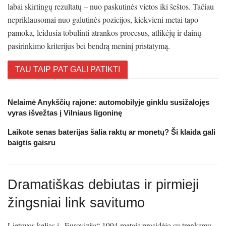
labai skirtingų rezultatų – nuo paskutinės vietos iki šeštos. Tačiau
nepriklausomai nuo galutinės pozicijos, kiekvieni metai tapo
pamoka, leidusia tobulinti atrankos procesus, atlikėjų ir dainų
pasirinkimo kriterijus bei bendrą meninį pristatymą.
TAU TAIP PAT GALI PATIKTI
Nelaimė Anykščių rajone: automobilyje ginklu susižalojęs
vyras išvežtas į Vilniaus ligoninę
Laikote senas baterijas šalia raktų ar monetų? Ši klaida gali
baigtis gaisru
Dramatiškas debiutas ir pirmieji
žingsniai link savitumo
Lietuvos kelias į „Euroviziją“ 1994 metais prasidėjo su trenksmu.