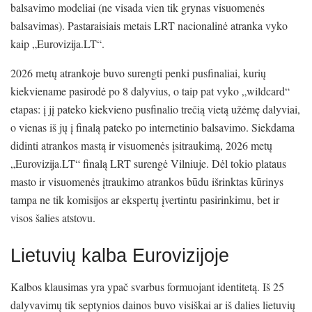
balsavimo modeliai (ne visada vien tik grynas visuomenės
balsavimas). Pastaraisiais metais LRT nacionalinė atranka vyko
kaip „Eurovizija.LT“.
2026 metų atrankoje buvo surengti penki pusfinaliai, kurių
kiekviename pasirodė po 8 dalyvius, o taip pat vyko „wildcard“
etapas: į jį pateko kiekvieno pusfinalio trečią vietą užėmę dalyviai,
o vienas iš jų į finalą pateko po internetinio balsavimo. Siekdama
didinti atrankos mastą ir visuomenės įsitraukimą, 2026 metų
„Eurovizija.LT“ finalą LRT surengė Vilniuje. Dėl tokio plataus
masto ir visuomenės įtraukimo atrankos būdu išrinktas kūrinys
tampa ne tik komisijos ar ekspertų įvertintu pasirinkimu, bet ir
visos šalies atstovu.
Lietuvių kalba Eurovizijoje
Kalbos klausimas yra ypač svarbus formuojant identitetą. Iš 25
dalyvavimų tik septynios dainos buvo visiškai ar iš dalies lietuvių