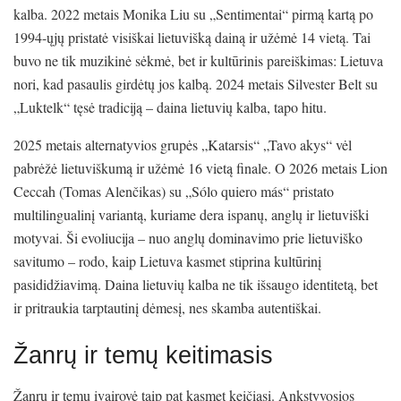
kalba. 2022 metais Monika Liu su „Sentimentai“ pirmą kartą po
1994-ųjų pristatė visiškai lietuvišką dainą ir užėmė 14 vietą. Tai
buvo ne tik muzikinė sėkmė, bet ir kultūrinis pareiškimas: Lietuva
nori, kad pasaulis girdėtų jos kalbą. 2024 metais Silvester Belt su
„Luktelk“ tęsė tradiciją – daina lietuvių kalba, tapo hitu.
2025 metais alternatyvios grupės „Katarsis“ „Tavo akys“ vėl
pabrėžė lietuviškumą ir užėmė 16 vietą finale. O 2026 metais Lion
Ceccah (Tomas Alenčikas) su „Sólo quiero más“ pristato
multilingualinį variantą, kuriame dera ispanų, anglų ir lietuviški
motyvai. Ši evoliucija – nuo anglų dominavimo prie lietuviško
savitumo – rodo, kaip Lietuva kasmet stiprina kultūrinį
pasididžiavimą. Daina lietuvių kalba ne tik išsaugo identitetą, bet
ir pritraukia tarptautinį dėmesį, nes skamba autentiškai.
Žanrų ir temų keitimasis
Žanrų ir temų įvairovė taip pat kasmet keičiasi. Ankstyvosios