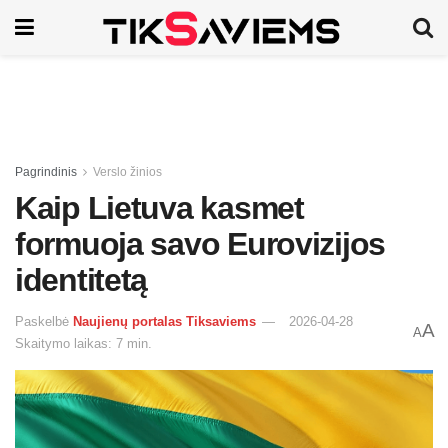
Pagrindinis
Verslo žinios
Kaip Lietuva kasmet
formuoja savo Eurovizijos
identitetą
Paskelbė
Naujienų portalas Tiksaviems
2026-04-28
A
A
Skaitymo laikas: 7 min.