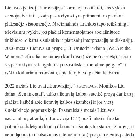
Lietuvos įvaizdį „Eurovizijoje“ formuoja ne tik tai, kas vyksta
scenoje, bet ir tai, kaip pasirodymai yra priimami ir aptariami
platesnėje visuomenėje. Nacionalinės atrankos tapo reikšmingu
televiziniu įvykiu, jos plačiai komentuojamos socialiniuose
tinkluose, o kartais sulaukia ir platesnių interpretacijų ar diskusijų.
2006 metais Lietuva su grupe „LT United“ ir daina „We Are the
Winners“ oficialiai nelaimėjo konkurso (užėmė 6-ą vietą), tačiau
šis pasirodymas daugeliui tapo savotiška „moraline pergale“ ir
ryškiu kultūriniu momentu, apie kurį buvo plačiai kalbama.
2022 metais Lietuvai „Eurovizijoje“ atstovavusi Monikos Liu
daina „Sentimentai“, atlikta lietuvių kalba, suteikė progą dar kartą
plačiau kalbėti apie lietuvių kalbos skambesį ir jos vietą
šiuolaikinėje popmuzikoje. Pastaraisiais metais Lietuvos
nacionalinių atrankų („Eurovizija.LT“) pusfinaliai ir finalai
pritraukia didelę auditoriją (dažniau – šimtus tūkstančių žiūrovų, o
ne milijonus), o balsavimas internetu ir (ar) programėlėmis padeda