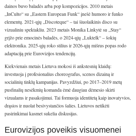
dainos buvo baladės arba pop kompozicijos. 2010 metais
„InCulto“ su „Eastern European Funk“ įnešė humoro ir funko
elementų. 2021-ųjų „Discoteque“ – tai šiuolaikinis disco su
vizualiniu spektakliu. 2023 metais Monika Linkytė su „Stay“
grįžo prie emocinės baladės, o 2024-ųjų „Luktelk“ – šokių
elektronika. 2025-ųjų roko stilius ir 2026-ųjų mišrus popas rodo
adaptaciją prie Eurovizijos tendencijų.
Kiekvienais metais Lietuva mokosi iš ankstesnių klaidų:
investuoja į profesionalius choreografus, scenos dizainą ir
socialinių tinklų kampanijas. Pavyzdžiui, po 2017–2019 metų
pusfinalių nesėkmių komanda ėmė daugiau dėmesio skirti
vizualams ir pasakojimui. Tai formuoja identitetą kaip inovatyvios,
drąsios ir nuolat besivystančios šalies. Lietuvos netikėti
pasirinkimai kasmet sukelia diskusijas.
Eurovizijos poveikis visuomenei