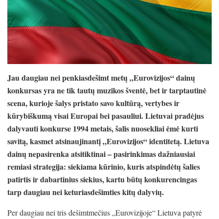
Jau daugiau nei penkiasdešimt metų „Eurovizijos“ dainų
konkursas yra ne tik tautų muzikos šventė, bet ir tarptautinė
scena, kurioje šalys pristato savo kultūrą, vertybes ir
kūrybiškumą visai Europai bei pasauliui. Lietuvai pradėjus
dalyvauti konkurse 1994 metais, šalis nuosekliai ėmė kurti
savitą, kasmet atsinaujinantį „Eurovizijos“ identitetą. Lietuva
dainų nepasirenka atsitiktinai – pasirinkimas dažniausiai
remiasi strategija: siekiama kūrinio, kuris atspindėtų šalies
patirtis ir dabartinius siekius, kartu būtų konkurencingas
tarp daugiau nei keturiasdešimties kitų dalyvių.
Per daugiau nei tris dešimtmečius „Eurovizijoje“ Lietuva patyrė