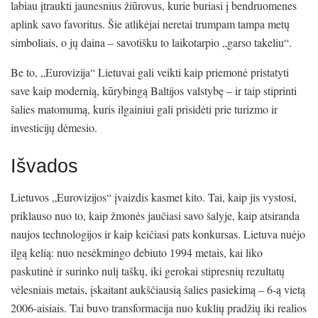
labiau įtraukti jaunesnius žiūrovus, kurie buriasi į bendruomenes
aplink savo favoritus. Šie atlikėjai neretai trumpam tampa metų
simboliais, o jų daina – savotišku to laikotarpio „garso takeliu“.
Be to, „Eurovizija“ Lietuvai gali veikti kaip priemonė pristatyti
save kaip modernią, kūrybingą Baltijos valstybę – ir taip stiprinti
šalies matomumą, kuris ilgainiui gali prisidėti prie turizmo ir
investicijų dėmesio.
Išvados
Lietuvos „Eurovizijos“ įvaizdis kasmet kito. Tai, kaip jis vystosi,
priklauso nuo to, kaip žmonės jaučiasi savo šalyje, kaip atsiranda
naujos technologijos ir kaip keičiasi pats konkursas. Lietuva nuėjo
ilgą kelią: nuo nesėkmingo debiuto 1994 metais, kai liko
paskutinė ir surinko nulį taškų, iki gerokai stipresnių rezultatų
vėlesniais metais, įskaitant aukščiausią šalies pasiekimą – 6-ą vietą
2006-aisiais. Tai buvo transformacija nuo kuklių pradžių iki realios