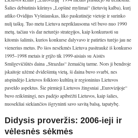
Šalies debiutinis kūrinys „Lopšinė mylimai“ (lietuvių kalba), kurį
atliko Ovidijus Vyšniauskas, liko paskutinėje vietoje ir surinko
nulį taškų. Tuo metu Lietuva nepriklausoma vėl buvo nuo 1990
metų, tačiau vis dar neturėjo strategijos, kaip konkuruoti su
kitomis šalimis, kurios konkurse dalyvavo ir patirties turėjo jau ne
vienerius metus. Po šios nesėkmės Lietuva pasitraukė iš konkurso
1995–1998 metais ir grįžo tik 1999-aisiais su Aistės
Smilgevičiūtės daina „Strazdas“ žemaičių tarme. Nors ji bendroje
įskaitoje užėmė dvidešimtą vietą, ši daina buvo svarbi, nes
atspindėjo Lietuvos folkloro kultūrą ir regioninius Lietuvos
paveldo aspektus. Šie pirmieji Lietuvos žingsniai „Eurovizijoje“
buvo reikšmingi, nes padėjo apibrėžti Lietuvos, kaip šalies,
nuosekliai siekiančios išgryninti savo savitą balsą, tapatybę.
Didysis proveržis: 2006-ieji ir
vėlesnės sėkmės