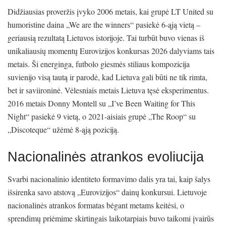
Didžiausias proveržis įvyko 2006 metais, kai grupė LT United su
humoristine daina „We are the winners“ pasiekė 6-ąją vietą –
geriausią rezultatą Lietuvos istorijoje. Tai turbūt buvo vienas iš
unikaliausių momentų Eurovizijos konkursas 2026 dalyviams tais
metais. Ši energinga, futbolo giesmės stiliaus kompozicija
suvienijo visą tautą ir parodė, kad Lietuva gali būti ne tik rimta,
bet ir saviironinė. Vėlesniais metais Lietuva tęsė eksperimentus.
2016 metais Donny Montell su „I’ve Been Waiting for This
Night“ pasiekė 9 vietą, o 2021-aisiais grupė „The Roop“ su
„Discoteque“ užėmė 8-ąją poziciją.
Nacionalinės atrankos evoliucija
Svarbi nacionalinio identiteto formavimo dalis yra tai, kaip šalys
išsirenka savo atstovą „Eurovizijos“ dainų konkursui. Lietuvoje
nacionalinės atrankos formatas bėgant metams keitėsi, o
sprendimų priėmime skirtingais laikotarpiais buvo taikomi įvairūs