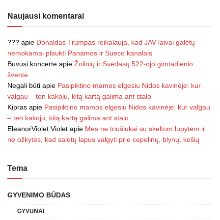
Naujausi komentarai
???
apie
Donaldas Trumpas reikalauja, kad JAV laivai galėtų
nemokamai plaukti Panamos ir Sueco kanalais
Buvusi koncerte
apie
Žolinių ir Svėdasų 522-ojo gimtadienio
šventė
Negali būti
apie
Pasipiktino mamos elgesiu Nidos kavinėje: kur
valgau – ten kakoju, kitą kartą galima ant stalo
Kipras
apie
Pasipiktino mamos elgesiu Nidos kavinėje: kur valgau
– ten kakoju, kitą kartą galima ant stalo
EleanorViolet Violet
apie
Mes ne triušiukai su skeltom lupytėm ir
ne ožkytės, kad salotų lapus valgyti prie cepelinų, blynų, košių
Tema
GYVENIMO BŪDAS
GYVŪNAI