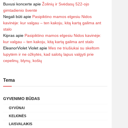
Buvusi koncerte
apie
Žolinių ir Svėdasų 522-ojo
gimtadienio šventė
Negali būti
apie
Pasipiktino mamos elgesiu Nidos
kavinėje: kur valgau – ten kakoju, kitą kartą galima ant
stalo
Kipras
apie
Pasipiktino mamos elgesiu Nidos kavinėje:
kur valgau – ten kakoju, kitą kartą galima ant stalo
EleanorViolet Violet
apie
Mes ne triušiukai su skeltom
lupytėm ir ne ožkytės, kad salotų lapus valgyti prie
cepelinų, blynų, košių
Tema
GYVENIMO BŪDAS
GYVŪNAI
KELIONĖS
LAISVALAIKIS