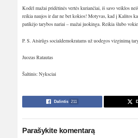
Kodėl mažai pridėtinės vertės kuriančiai, iš savo veiklos ne
reikia naujos ir dar ne bet kokios! Motyvas, kad į Kalitos 
patikėjo tarybos nariai – mažai juokinga. Reikia šlubo vokie
P. S. Atsirūgs socialdemokratams už uodegos vizginimą taryb
Juozas Ratautas
Šaltinis: Nyksciai
Dalintis
211
D
Parašykite komentarą