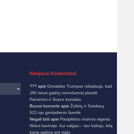
Naujausi komentarai
???
apie
Donaldas Trumpas reikalauja, kad
JAV laivai galėtų nemokamai plaukti
Panamos ir Sueco kanalais
Buvusi koncerte
apie
Žolinių ir Svėdasų
522-ojo gimtadienio šventė
Negali būti
apie
Pasipiktino mamos elgesiu
Nidos kavinėje: kur valgau – ten kakoju, kitą
kartą galima ant stalo