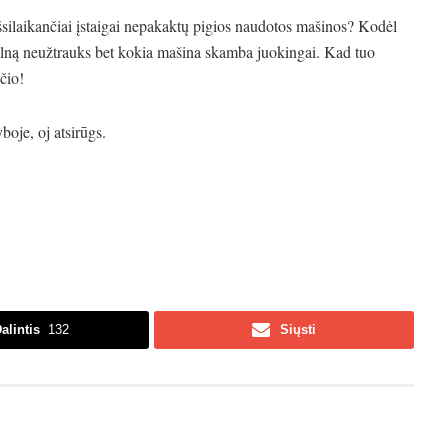
išsilaikančiai įstaigai nepakaktų pigios naudotos mašinos? Kodėl
kalną neužtrauks bet kokia mašina skamba juokingai. Kad tuo
čio!
oje, oj atsirūgs.
alintis
132
Siųsti