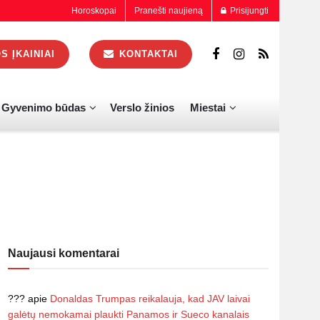
Horoskopai
Pranešti naujieną
Prisijungti
 ĮKAINIAI
KONTAKTAI
Gyvenimo būdas
Verslo žinios
Miestai
Naujausi komentarai
???
apie
Donaldas Trumpas reikalauja, kad JAV laivai
galėtų nemokamai plaukti Panamos ir Sueco kanalais