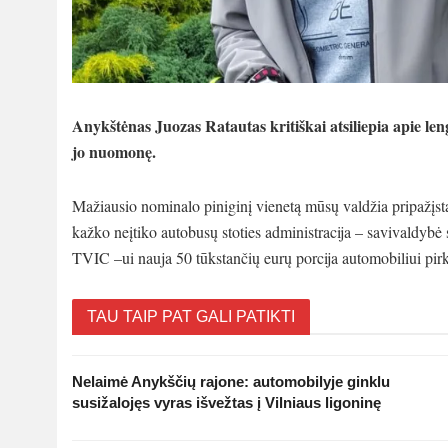
Anykštėnas Juozas Ratautas kritiškai atsiliepia apie l
jo nuomonę.
Mažiausio nominalo piniginį vienetą mūsų valdžia pripažįst
kažko neįtiko autobusų stoties administracija – savivaldybė 
TVIC –ui nauja 50 tūkstančių eurų porcija automobiliui pir
TAU TAIP PAT GALI PATIKTI
Nelaimė Anykščių rajone: automobilyje ginklu
susižalojęs vyras išvežtas į Vilniaus ligoninę