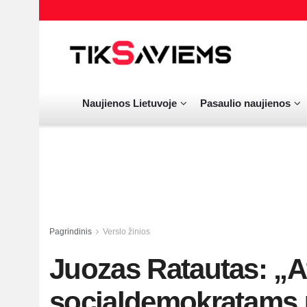
Naujienos Lietuvoje
Pasaulio naujienos
Pagrindinis
Verslo žinios
Juozas Ratautas: „A
socialdemokratams