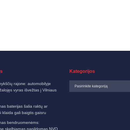
s
Kategorijos
ykščių rajone: automobilyje
žalojęs vyras išvežtas į Vilniaus
as baterijas šalia raktų ar
klaida gali baigtis gaisru
mas bendruomenėms:
yse skelbiamas papildomas NVO