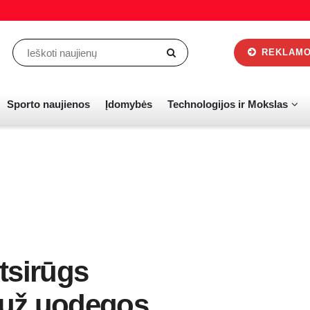
REKLAMOS
Sporto naujienos
Įdomybės
Technologijos ir Mokslas
tsirūgs
 už uodegos