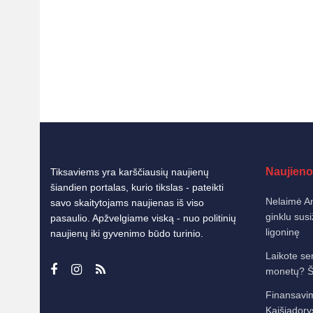
Naujieno
Tiksaviems yra karščiausių naujienų
šiandien portalas, kurio tikslas - pateikti
Nelaimė An
savo skaitytojams naujienas iš viso
ginklu susi
pasaulio. Apžvelgiame viską - nuo politinių
ligoninę
naujienų iki gyvenimo būdo turinio.
Laikote sen
monetų? Ši 
Finansavi
Kaišiador