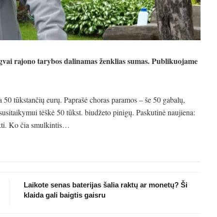
engvai rajono tarybos dalinamas ženklias sumas. Publikuojame
a 50 tūkstančių eurų. Paprašė choras paramos – še 50 gabalų,
susitaikymui tėškė 50 tūkst. biudžeto pinigų. Paskutinė naujiena:
kti. Ko čia smulkintis…
Laikote senas baterijas šalia raktų ar monetų? Ši
klaida gali baigtis gaisru