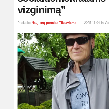
vizginimą”
Paskelbė
Naujienų portalas Tiksaviems
2025-11-04
in
Ve