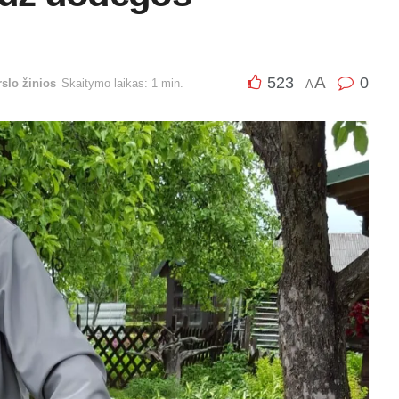
A
523
0
rslo žinios
Skaitymo laikas: 1 min.
A