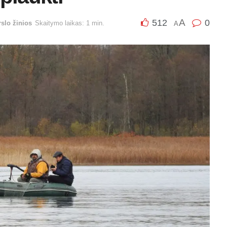
A
512
0
rslo žinios
Skaitymo laikas: 1 min.
A