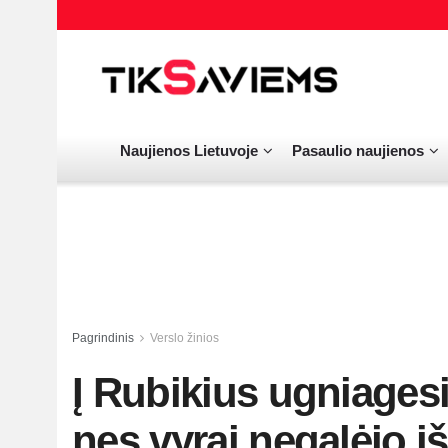
Naujienos Lietuvoje
Pasaulio naujienos
Pagrindinis
Verslo žinios
Į Rubikius ugniagesi
nes vyrai negalėjo iš