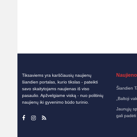
Naujieno
Tiksaviems yra karščiausių naujienų
šiandien portalas, kurio tikslas - pateikti
Šiandien T
savo skaitytojams naujienas iš viso
pasaulio. Apžvelgiame viską - nuo politinių
„Baltoji va
naujienų iki gyvenimo būdo turinio.
Jaunųjų sp
gali padėti