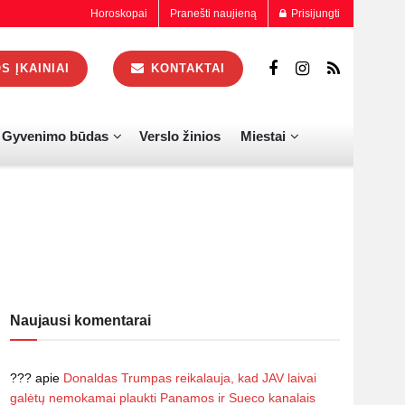
Horoskopai
Pranešti naujieną
Prisijungti
 ĮKAINIAI
KONTAKTAI
Gyvenimo būdas
Verslo žinios
Miestai
Naujausi komentarai
???
apie
Donaldas Trumpas reikalauja, kad JAV laivai
galėtų nemokamai plaukti Panamos ir Sueco kanalais