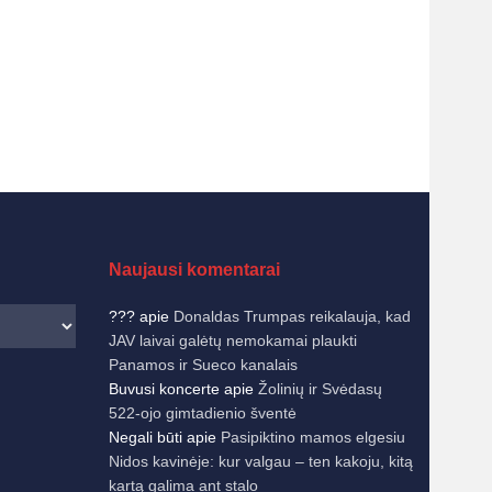
Naujausi komentarai
???
apie
Donaldas Trumpas reikalauja, kad
JAV laivai galėtų nemokamai plaukti
Panamos ir Sueco kanalais
Buvusi koncerte
apie
Žolinių ir Svėdasų
522-ojo gimtadienio šventė
Negali būti
apie
Pasipiktino mamos elgesiu
Nidos kavinėje: kur valgau – ten kakoju, kitą
kartą galima ant stalo