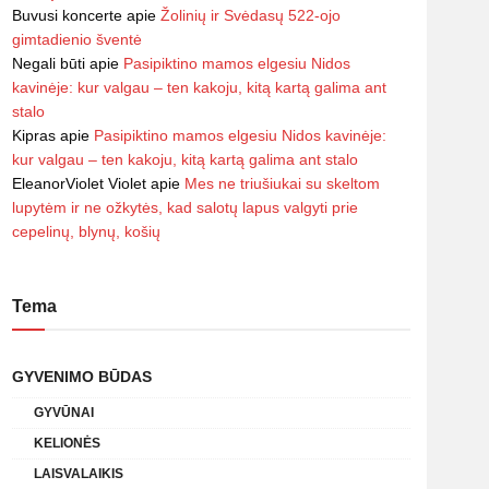
Buvusi koncerte
apie
Žolinių ir Svėdasų 522-ojo
gimtadienio šventė
Negali būti
apie
Pasipiktino mamos elgesiu Nidos
kavinėje: kur valgau – ten kakoju, kitą kartą galima ant
stalo
Kipras
apie
Pasipiktino mamos elgesiu Nidos kavinėje:
kur valgau – ten kakoju, kitą kartą galima ant stalo
EleanorViolet Violet
apie
Mes ne triušiukai su skeltom
lupytėm ir ne ožkytės, kad salotų lapus valgyti prie
cepelinų, blynų, košių
Tema
GYVENIMO BŪDAS
GYVŪNAI
KELIONĖS
LAISVALAIKIS