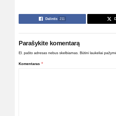
Dalintis
211
D
Parašykite komentarą
El. pašto adresas nebus skelbiamas.
Būtini laukeliai pažym
*
Komentaras