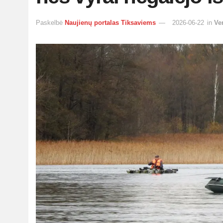
Paskelbė
Naujienų portalas Tiksaviems
2026-06-22
in
Ve