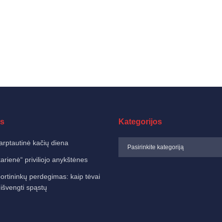
s
Kategorijos
arptautinė kačių diena
karienė“ priviliojo anykštėnes
ortininkų perdegimas: kaip tėvai
 išvengti spąstų