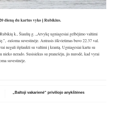
 20 dieną du kartus vyko į Rubikius.
 Rubikių k., Šiaulių g. „Atvykę ugniagesiai gelbėjimo valtimi
tę.”, -rašoma suvestinėje. Antrasis iškvietimas buvo 22.37 val.
i negali išplaukti su valtimi į krantą. Ugniagesiai kartu su
au nieko nerado. Susisiekus su pranešėju, jis nurodė, kad vyrai
šoma suvestinėje.
„Baltoji vakarienė“ priviliojo anykštėnes