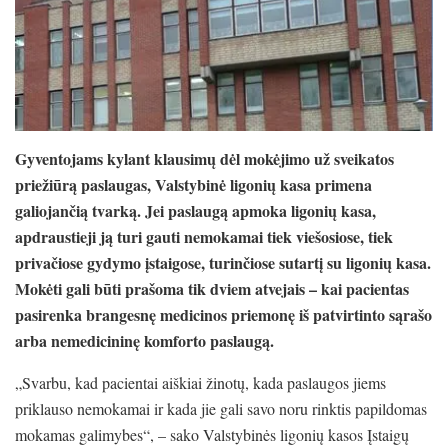
Gyventojams kylant klausimų dėl mokėjimo už sveikatos
priežiūrą paslaugas, Valstybinė ligonių kasa primena
galiojančią tvarką. Jei paslaugą apmoka ligonių kasa,
apdraustieji ją turi gauti nemokamai tiek viešosiose, tiek
privačiose gydymo įstaigose, turinčiose sutartį su ligonių kasa.
Mokėti gali būti prašoma tik dviem atvejais – kai pacientas
pasirenka brangesnę medicinos priemonę iš patvirtinto sąrašo
arba nemedicininę komforto paslaugą.
„Svarbu, kad pacientai aiškiai žinotų, kada paslaugos jiems
priklauso nemokamai ir kada jie gali savo noru rinktis papildomas
mokamas galimybes“, – sako Valstybinės ligonių kasos Įstaigų