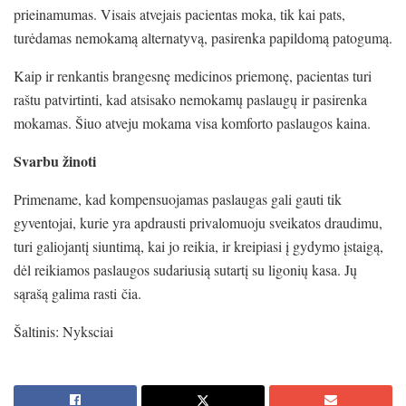
prieinamumas. Visais atvejais pacientas moka, tik kai pats,
turėdamas nemokamą alternatyvą, pasirenka papildomą patogumą.
Kaip ir renkantis brangesnę medicinos priemonę, pacientas turi
raštu patvirtinti, kad atsisako nemokamų paslaugų ir pasirenka
mokamas. Šiuo atveju mokama visa komforto paslaugos kaina.
Svarbu žinoti
Primename, kad kompensuojamas paslaugas gali gauti tik
gyventojai, kurie yra apdrausti privalomuoju sveikatos draudimu,
turi galiojantį siuntimą, kai jo reikia, ir kreipiasi į gydymo įstaigą,
dėl reikiamos paslaugos sudariusią sutartį su ligonių kasa. Jų
sąrašą galima rasti čia.
Šaltinis: Nyksciai