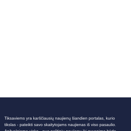
Tiksaviems yra karščiausių naujienų šiandien portalas, kurio
tikslas - pateikti savo skaitytojams naujienas iš viso pasaulio.
Apžvelgiame viską - nuo politinių naujienų iki gyvenimo būdo