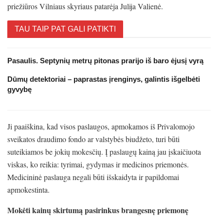
priežiūros Vilniaus skyriaus patarėja Julija Valienė.
TAU TAIP PAT GALI PATIKTI
Pasaulis. Septynių metrų pitonas prarijo iš baro ėjusį vyrą
Dūmų detektoriai – paprastas įrenginys, galintis išgelbėti
gyvybę
Ji paaiškina, kad visos paslaugos, apmokamos iš Privalomojo
sveikatos draudimo fondo ar valstybės biudžeto, turi būti
suteikiamos be jokių mokesčių. Į paslaugų kainą jau įskaičiuota
viskas, ko reikia: tyrimai, gydymas ir medicinos priemonės.
Medicininė paslauga negali būti išskaidyta ir papildomai
apmokestinta.
Mokėti kainų skirtumą pasirinkus brangesnę priemonę