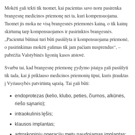
Mokėti gali tekti tik tuomet, kai pacientas savo noru pasirenka
brangesnę medicinos priemonę nei ta, kuri kompensuojama.
Tuomet jis moka ne visą brangesnės priemonės kainą, o tik kainų
skirtumą tarp kompensuojamos ir pasirinktos brangesnės.
„Pacientui būtinai turi būti pasiūlyta ir kompensuojama priemonė,
o pasirinkimas mokėti galimas tik jam pačiam nusprendus“, –
pabrėžia Valstybinės ligonių kasos atstovė.
Svarbu tai, kad brangesnę priemonę gydymo įstaiga gali pasiūlyti
tik tada, kai ji priklauso medicinos priemonių tipui, kuris įtrauktas
į Vyriausybės patvirtintą sąrašą. Tai gali būti:
endoprotezas (kelio, klubo, peties, čiurnos, alkūnės,
riešo sąnario);
intraokulinis lęšis;
klausos implantas;
artroskopinių operacijų metu naudojamas implantas;