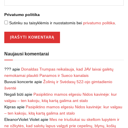
Privatumo politika
Sutinku su taisyklėmis ir nuostatomis bei
privatumo politika
.
Naujausi komentarai
???
apie
Donaldas Trumpas reikalauja, kad JAV laivai galėtų
nemokamai plaukti Panamos ir Sueco kanalais
Buvusi koncerte
apie
Žolinių ir Svėdasų 522-ojo gimtadienio
šventė
Negali būti
apie
Pasipiktino mamos elgesiu Nidos kavinėje: kur
valgau – ten kakoju, kitą kartą galima ant stalo
Kipras
apie
Pasipiktino mamos elgesiu Nidos kavinėje: kur valgau
– ten kakoju, kitą kartą galima ant stalo
EleanorViolet Violet
apie
Mes ne triušiukai su skeltom lupytėm ir
ne ožkytės, kad salotų lapus valgyti prie cepelinų, blynų, košių