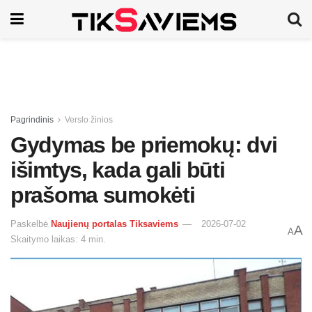
Pagrindinis
Verslo žinios
Gydymas be priemokų: dvi
išimtys, kada gali būti
prašoma sumokėti
Paskelbė
Naujienų portalas Tiksaviems
2026-07-02
A
A
Skaitymo laikas: 4 min.