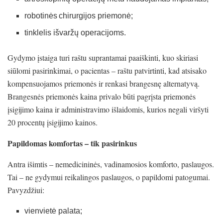
robotinės chirurgijos priemonė;
tinklelis išvaržų operacijoms.
Gydymo įstaiga turi raštu suprantamai paaiškinti, kuo skiriasi
siūlomi pasirinkimai, o pacientas – raštu patvirtinti, kad atsisako
kompensuojamos priemonės ir renkasi brangesnę alternatyvą.
Brangesnės priemonės kaina privalo būti pagrįsta priemonės
įsigijimo kaina ir administravimo išlaidomis, kurios negali viršyti
20 procentų įsigijimo kainos.
Papildomas komfortas – tik pasirinkus
Antra išimtis – nemedicininės, vadinamosios komforto, paslaugos.
Tai – ne gydymui reikalingos paslaugos, o papildomi patogumai.
Pavyzdžiui:
vienvietė palata;