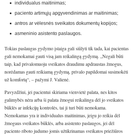
individualus maitinimas;
paciento artimųjų apgyvendinimas ar maitinimas;
antros ar vėlesnės sveikatos dokumentų kopijos;
asmeninio asistento paslaugos.
Tokias paslaugas gydymo įstaiga gali siūlyti tik tada, kai pacientas
gali nemokamai gauti visą jam reikalingą gydymą. „Negali būti
taip, kad privalomuoju sveikatos draudimu apdraustas žmogus,
norėdamas gauti reikiamą gydymą, privalo papildomai susimokėti
už komfortą“, – pažymi J. Valienė.
Pavyzdžiui, jei pacientui skiriama vienvietė palata, nes kitos
galimybės nėra arba ši palata žmogui reikalinga dėl jo sveikatos
būklės ar infekcijų kontrolės, tai ji turi būti nemokama.
Nemokamas yra ir individualus maitinimas, jeigu jo reikia dėl
žmogaus sveikatos būklės, arba asistento paslaugos, jei dėl
paciento riboto judumo jomis užtikrinamas sveikatos priežiūros