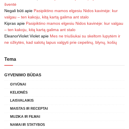
šventė
Negali būti
apie
Pasipiktino mamos elgesiu Nidos kavinėje: kur
valgau – ten kakoju, kitą kartą galima ant stalo
Kipras
apie
Pasipiktino mamos elgesiu Nidos kavinėje: kur valgau
– ten kakoju, kitą kartą galima ant stalo
EleanorViolet Violet
apie
Mes ne triušiukai su skeltom lupytėm ir
ne ožkytės, kad salotų lapus valgyti prie cepelinų, blynų, košių
Tema
GYVENIMO BŪDAS
GYVŪNAI
KELIONĖS
LAISVALAIKIS
MAISTAS IR RECEPTAI
MUZIKA IR FILMAI
NAMAI IR STATYBOS