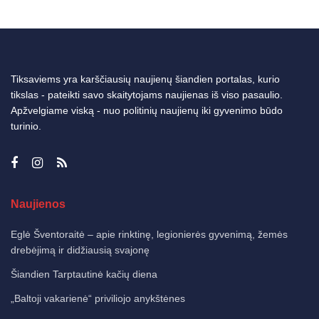
Tiksaviems yra karščiausių naujienų šiandien portalas, kurio
tikslas - pateikti savo skaitytojams naujienas iš viso pasaulio.
Apžvelgiame viską - nuo politinių naujienų iki gyvenimo būdo
turinio.
Naujienos
Eglė Šventoraitė – apie rinktinę, legionierės gyvenimą, žemės
drebėjimą ir didžiausią svajonę
Šiandien Tarptautinė kačių diena
„Baltoji vakarienė“ priviliojo anykštėnes