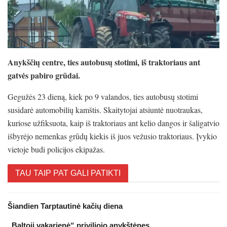
Anykščių centre, ties autobusų stotimi, iš traktoriaus ant
gatvės pabiro grūdai.
Gegužės 23 dieną, kiek po 9 valandos, ties autobusų stotimi
susidarė automobilių kamštis. Skaitytojai atsiuntė nuotraukas,
kuriose užfiksuota, kaip iš traktoriaus ant kelio dangos ir šaligatvio
išbyrėjo nemenkas grūdų kiekis iš juos vežusio traktoriaus. Įvykio
vietoje budi policijos ekipažas.
TAU TAIP PAT GALI PATIKTI
Šiandien Tarptautinė kačių diena
„Baltoji vakarienė“ priviliojo anykštėnes