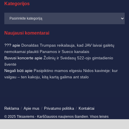
Kategorijos
Naujausi komentarai
???
apie
Donaldas Trumpas reikalauja, kad JAV laivai galėtų
nemokamai plaukti Panamos ir Sueco kanalais
Buvusi koncerte
apie
Žolinių ir Svėdasų 522-ojo gimtadienio
šventė
Negali būti
apie
Pasipiktino mamos elgesiu Nidos kavinėje: kur
valgau – ten kakoju, kitą kartą galima ant stalo
Reklama
Apie mus
Privatumo politika
Kontaktai
© 2025 Tiksaviems - Karščiausios naujienos šiandien. Visos teisės
saugomos.
Ukmergės žinios
-
Jonavos žinios
-
German News
-
Spain News
-