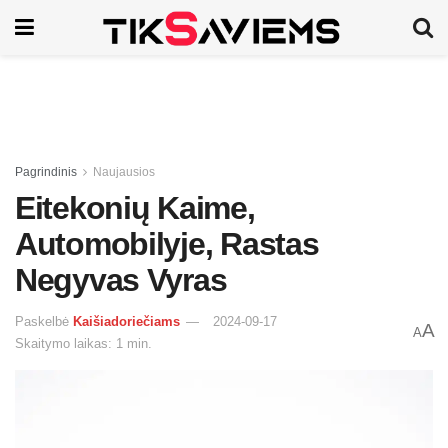
Pagrindinis
Naujausios
Eitekonių Kaime,
Automobilyje, Rastas
Negyvas Vyras
Paskelbė
Kaišiadoriečiams
2024-09-17
A
A
Skaitymo laikas: 1 min.