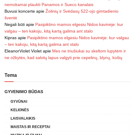
nemokamai plaukti Panamos ir Sueco kanalais
Buvusi koncerte
apie
Žolinių ir Svėdasų 522-ojo gimtadienio
šventė
Negali būti
apie
Pasipiktino mamos elgesiu Nidos kavinėje: kur
valgau – ten kakoju, kitą kartą galima ant stalo
Kipras
apie
Pasipiktino mamos elgesiu Nidos kavinėje: kur valgau
– ten kakoju, kitą kartą galima ant stalo
EleanorViolet Violet
apie
Mes ne triušiukai su skeltom lupytėm ir
ne ožkytės, kad salotų lapus valgyti prie cepelinų, blynų, košių
Tema
GYVENIMO BŪDAS
GYVŪNAI
KELIONĖS
LAISVALAIKIS
MAISTAS IR RECEPTAI