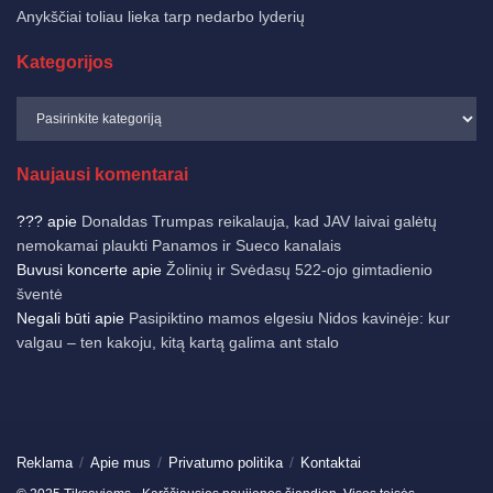
Anykščiai toliau lieka tarp nedarbo lyderių
Kategorijos
Naujausi komentarai
???
apie
Donaldas Trumpas reikalauja, kad JAV laivai galėtų
nemokamai plaukti Panamos ir Sueco kanalais
Buvusi koncerte
apie
Žolinių ir Svėdasų 522-ojo gimtadienio
šventė
Negali būti
apie
Pasipiktino mamos elgesiu Nidos kavinėje: kur
valgau – ten kakoju, kitą kartą galima ant stalo
Reklama
Apie mus
Privatumo politika
Kontaktai