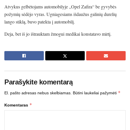
Atvykus gelbėtojams automobilyje „Opel Zafira“ be gyvybės
požymių sėdėjo vyras. Ugniagesiams išdaužus galinių durelių
lango stiklą, buvo patekta į automobilį.
Deja, bet iš jo ištrauktam žmogui medikai konstatavo mirtį.
Parašykite komentarą
*
El. pašto adresas nebus skelbiamas.
Būtini laukeliai pažymėti
*
Komentaras