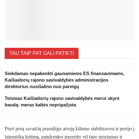
TAU TAIP PAT GALI PATIKTI
Siekdamas nepakenkti gaunamiems ES finansavimams,
Kaišiadorių rajono savivaldybės administracijos
direktorius nusišalino nuo pareigų
Teismas Kaišiadorių rajono savivaldybės merui skyrė
baudą: meras kaltės nepripažįsta
Prieš porą savaičių prasidėjęs atvejų kilimas stabilizavosi ir perėjo į
laipsnišką kritimą, pandemijos pagreitis vėl tapo neigiamas ir