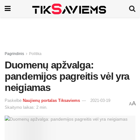
Pagrindinis
Politika
Duomenų apžvalga:
pandemijos pagreitis vėl yra
neigiamas
Paskelbė
Naujienų portalas Tiksaviems
2021-03-19
A
A
Skaitymo laikas: 2 min.