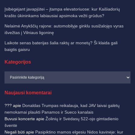
Įsibėgėjant javapjūtei – įtampa elevatoriuose: kur Kaišiadorių
krašto ūkininkams labiausiai apsimoka vežti grūdus?
Nelaimė Anykščių rajone: automobilyje ginklu susižalojęs vyras
išvežtas į Vilniaus ligoninę
Laikote senas baterijas šalia raktų ar monetų? Ši klaida gali
baigtis gaisru
Kategorijos
Naujausi komentarai
???
apie
Donaldas Trumpas reikalauja, kad JAV laivai galėtų
nemokamai plaukti Panamos ir Sueco kanalais
Buvusi koncerte
apie
Žolinių ir Svėdasų 522-ojo gimtadienio
šventė
Negali būti
apie
Pasipiktino mamos elgesiu Nidos kavinėje: kur