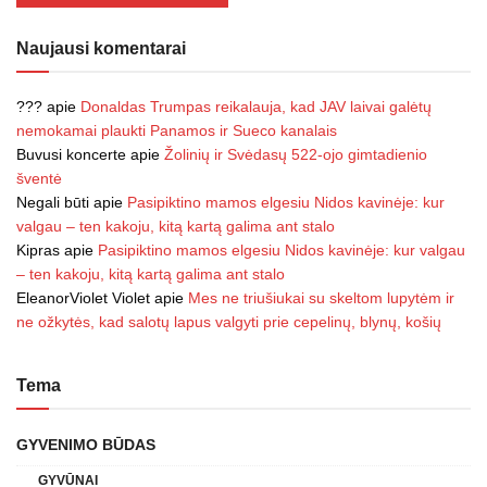
Naujausi komentarai
???
apie
Donaldas Trumpas reikalauja, kad JAV laivai galėtų
nemokamai plaukti Panamos ir Sueco kanalais
Buvusi koncerte
apie
Žolinių ir Svėdasų 522-ojo gimtadienio
šventė
Negali būti
apie
Pasipiktino mamos elgesiu Nidos kavinėje: kur
valgau – ten kakoju, kitą kartą galima ant stalo
Kipras
apie
Pasipiktino mamos elgesiu Nidos kavinėje: kur valgau
– ten kakoju, kitą kartą galima ant stalo
EleanorViolet Violet
apie
Mes ne triušiukai su skeltom lupytėm ir
ne ožkytės, kad salotų lapus valgyti prie cepelinų, blynų, košių
Tema
GYVENIMO BŪDAS
GYVŪNAI