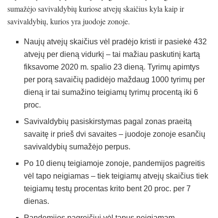
sumažėjo savivaldybių kuriose atvejų skaičius kyla kaip ir
savivaldybių, kurios yra juodoje zonoje.
Naujų atvejų skaičius vėl pradėjo kristi ir pasiekė 432
atvejų per dieną vidurkį – tai mažiau paskutinį kartą
fiksavome 2020 m. spalio 23 dieną. Tyrimų apimtys
per porą savaičių padidėjo maždaug 1000 tyrimų per
dieną ir tai sumažino teigiamų tyrimų procentą iki 6
proc.
Savivaldybių pasiskirstymas pagal zonas praeitą
savaitę ir prieš dvi savaites – juodoje zonoje esančių
savivaldybių sumažėjo perpus.
Po 10 dienų teigiamoje zonoje, pandemijos pagreitis
vėl tapo neigiamas – tiek teigiamų atvejų skaičius tiek
teigiamų testų procentas krito bent 20 proc. per 7
dienas.
Pandemijos pagreičiui vėl tapus neigiamam,