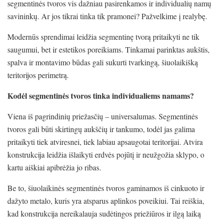
segmentinės tvoros vis dažniau pasirenkamos ir individualių namų
savininkų. Ar jos tikrai tinka tik pramonei? Pažvelkime į realybę.
Modernūs sprendimai leidžia segmentinę tvorą pritaikyti ne tik
saugumui, bet ir estetikos poreikiams. Tinkamai parinktas aukštis,
spalva ir montavimo būdas gali sukurti tvarkingą, šiuolaikišką
teritorijos perimetrą.
Kodėl segmentinės tvoros tinka individualiems namams?
Viena iš pagrindinių priežasčių – universalumas.
Segmentinės
tvoros
gali būti skirtingų aukščių ir tankumo, todėl jas galima
pritaikyti tiek atviresnei, tiek labiau apsaugotai teritorijai. Atvira
konstrukcija leidžia išlaikyti erdvės pojūtį ir neužgožia sklypo, o
kartu aiškiai apibrėžia jo ribas.
Be to, šiuolaikinės segmentinės tvoros gaminamos iš cinkuoto ir
dažyto metalo, kuris yra atsparus aplinkos poveikiui. Tai reiškia,
kad konstrukcija nereikalauja sudėtingos priežiūros ir ilgą laiką