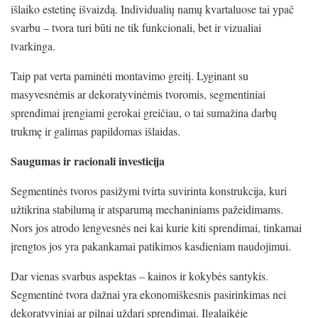
išlaiko estetinę išvaizdą. Individualių namų kvartaluose tai ypač
svarbu – tvora turi būti ne tik funkcionali, bet ir vizualiai
tvarkinga.
Taip pat verta paminėti montavimo greitį. Lyginant su
masyvesnėmis ar dekoratyvinėmis tvoromis, segmentiniai
sprendimai įrengiami gerokai greičiau, o tai sumažina darbų
trukmę ir galimas papildomas išlaidas.
Saugumas ir racionali investicija
Segmentinės tvoros pasižymi tvirta suvirinta konstrukcija, kuri
užtikrina stabilumą ir atsparumą mechaniniams pažeidimams.
Nors jos atrodo lengvesnės nei kai kurie kiti sprendimai, tinkamai
įrengtos jos yra pakankamai patikimos kasdieniam naudojimui.
Dar vienas svarbus aspektas – kainos ir kokybės santykis.
Segmentinė tvora dažnai yra ekonomiškesnis pasirinkimas nei
dekoratyviniai ar pilnai uždari sprendimai. Ilgalaikėje