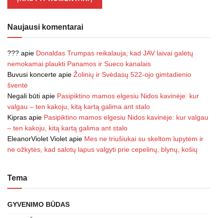
Naujausi komentarai
???
apie
Donaldas Trumpas reikalauja, kad JAV laivai galėtų
nemokamai plaukti Panamos ir Sueco kanalais
Buvusi koncerte
apie
Žolinių ir Svėdasų 522-ojo gimtadienio
šventė
Negali būti
apie
Pasipiktino mamos elgesiu Nidos kavinėje: kur
valgau – ten kakoju, kitą kartą galima ant stalo
Kipras
apie
Pasipiktino mamos elgesiu Nidos kavinėje: kur valgau
– ten kakoju, kitą kartą galima ant stalo
EleanorViolet Violet
apie
Mes ne triušiukai su skeltom lupytėm ir
ne ožkytės, kad salotų lapus valgyti prie cepelinų, blynų, košių
Tema
GYVENIMO BŪDAS