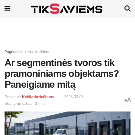
Pagrindinis
Verslo žinios
Ar segmentinės tvoros tik
pramoniniams objektams?
Paneigiame mitą
Paskelbė
Kaišiadoriečiams
2026-03-03
A
A
Skaitymo laikas: 3 min.