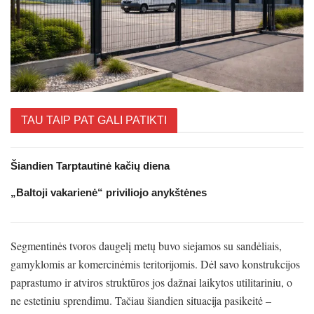
TAU TAIP PAT GALI PATIKTI
Šiandien Tarptautinė kačių diena
„Baltoji vakarienė“ priviliojo anykštėnes
Segmentinės tvoros daugelį metų buvo siejamos su sandėliais,
gamyklomis ar komercinėmis teritorijomis. Dėl savo konstrukcijos
paprastumo ir atviros struktūros jos dažnai laikytos utilitariniu, o
ne estetiniu sprendimu. Tačiau šiandien situacija pasikeitė –