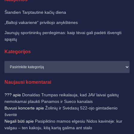
Šiandien Tarptautinė kačių diena
„Baltoji vakarienė“ priviliojo anykštėnes
Jaunųjų sportininkų perdegimas: kaip tėvai gali padėti išvengti
spąstų
Kategorijos
Naujausi komentarai
???
apie
Donaldas Trumpas reikalauja, kad JAV laivai galėtų
nemokamai plaukti Panamos ir Sueco kanalais
Buvusi koncerte
apie
Žolinių ir Svėdasų 522-ojo gimtadienio
šventė
Negali būti
apie
Pasipiktino mamos elgesiu Nidos kavinėje: kur
valgau – ten kakoju, kitą kartą galima ant stalo