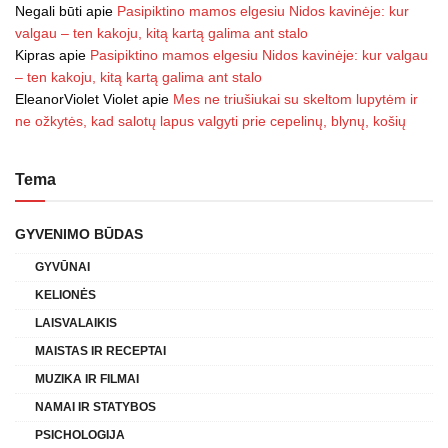
Negali būti
apie
Pasipiktino mamos elgesiu Nidos kavinėje: kur
valgau – ten kakoju, kitą kartą galima ant stalo
Kipras
apie
Pasipiktino mamos elgesiu Nidos kavinėje: kur valgau
– ten kakoju, kitą kartą galima ant stalo
EleanorViolet Violet
apie
Mes ne triušiukai su skeltom lupytėm ir
ne ožkytės, kad salotų lapus valgyti prie cepelinų, blynų, košių
Tema
GYVENIMO BŪDAS
GYVŪNAI
KELIONĖS
LAISVALAIKIS
MAISTAS IR RECEPTAI
MUZIKA IR FILMAI
NAMAI IR STATYBOS
PSICHOLOGIJA