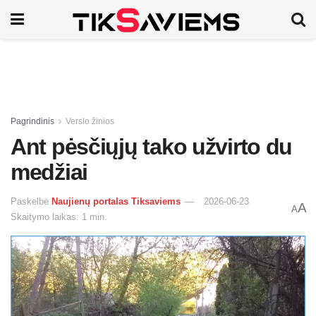
Pagrindinis
Verslo žinios
Ant pėsčiųjų tako užvirto du
medžiai
Paskelbė
Naujienų portalas Tiksaviems
2026-06-23
A
A
Skaitymo laikas: 1 min.