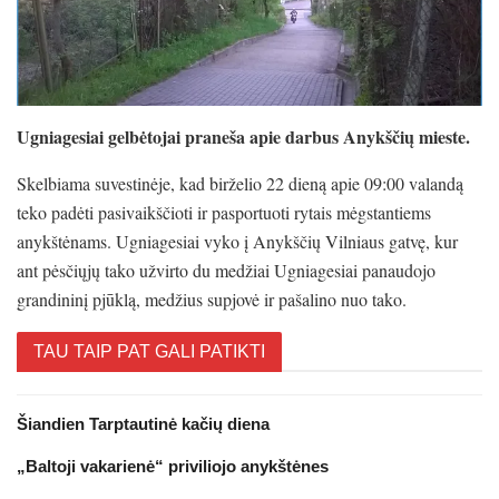
Ugniagesiai gelbėtojai praneša apie darbus Anykščių mieste.
Skelbiama suvestinėje, kad birželio 22 dieną apie 09:00 valandą
teko padėti pasivaikščioti ir pasportuoti rytais mėgstantiems
anykštėnams. Ugniagesiai vyko į Anykščių Vilniaus gatvę, kur
ant pėsčiųjų tako užvirto du medžiai Ugniagesiai panaudojo
grandininį pjūklą, medžius supjovė ir pašalino nuo tako.
TAU TAIP PAT GALI PATIKTI
Šiandien Tarptautinė kačių diena
„Baltoji vakarienė“ priviliojo anykštėnes