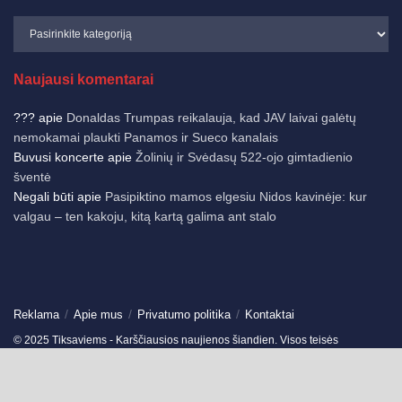
Naujausi komentarai
???
apie
Donaldas Trumpas reikalauja, kad JAV laivai galėtų
nemokamai plaukti Panamos ir Sueco kanalais
Buvusi koncerte
apie
Žolinių ir Svėdasų 522-ojo gimtadienio
šventė
Negali būti
apie
Pasipiktino mamos elgesiu Nidos kavinėje: kur
valgau – ten kakoju, kitą kartą galima ant stalo
Reklama
Apie mus
Privatumo politika
Kontaktai
© 2025 Tiksaviems - Karščiausios naujienos šiandien. Visos teisės
saugomos.
Ukmergės žinios
-
Jonavos žinios
-
German News
-
Spain News
-
Travels