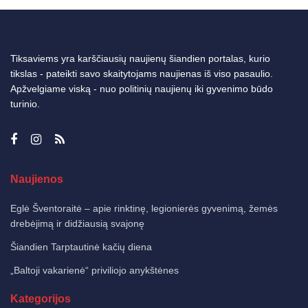
Tiksaviems yra karščiausių naujienų šiandien portalas, kurio
tikslas - pateikti savo skaitytojams naujienas iš viso pasaulio.
Apžvelgiame viską - nuo politinių naujienų iki gyvenimo būdo
turinio.
Naujienos
Eglė Šventoraitė – apie rinktinę, legionierės gyvenimą, žemės
drebėjimą ir didžiausią svajonę
Šiandien Tarptautinė kačių diena
„Baltoji vakarienė“ priviliojo anykštėnes
Kategorijos