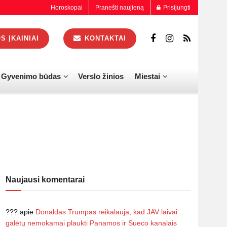
Horoskopai
Pranešti naujieną
Prisijungti
 ĮKAINIAI
KONTAKTAI
Gyvenimo būdas
Verslo žinios
Miestai
Naujausi komentarai
???
apie
Donaldas Trumpas reikalauja, kad JAV laivai
galėtų nemokamai plaukti Panamos ir Sueco kanalais