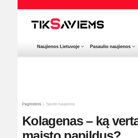
Naujienos Lietuvoje
Pasaulio naujienos
Pagrindinis
Sporto naujienos
Kolagenas – ką verta
maisto papildus?