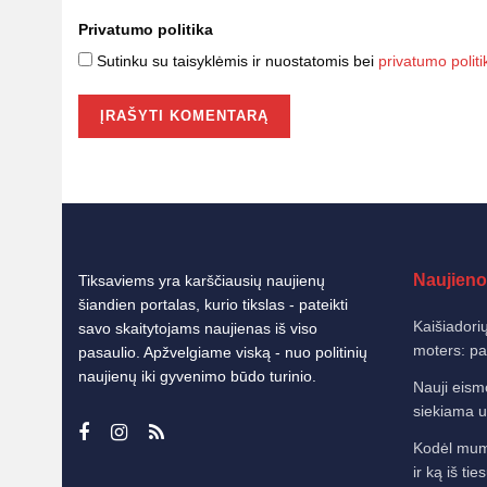
Privatumo politika
Sutinku su taisyklėmis ir nuostatomis bei
privatumo politi
Naujieno
Tiksaviems yra karščiausių naujienų
šiandien portalas, kurio tikslas - pateikti
Kaišiadorių
savo skaitytojams naujienas iš viso
moters: pat
pasaulio. Apžvelgiame viską - nuo politinių
naujienų iki gyvenimo būdo turinio.
Nauji eism
siekiama u
Kodėl mums
ir ką iš tie