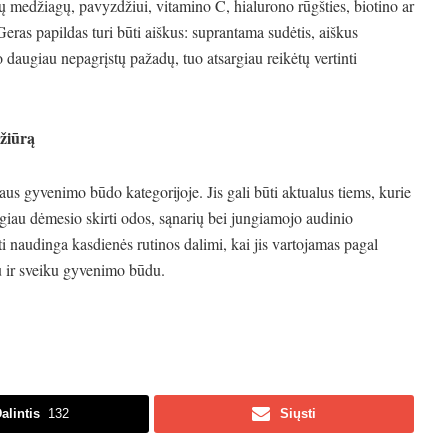
medžiagų, pavyzdžiui, vitamino C, hialurono rūgšties, biotino ar
Geras papildas turi būti aiškus: suprantama sudėtis, aiškus
 daugiau nepagrįstų pažadų, tuo atsargiau reikėtų vertinti
ežiūrą
aus gyvenimo būdo kategorijoje. Jis gali būti aktualus tiems, kurie
giau dėmesio skirti odos, sąnarių bei jungiamojo audinio
ti naudinga kasdienės rutinos dalimi, kai jis vartojamas pagal
u ir sveiku gyvenimo būdu.
alintis
132
Siųsti