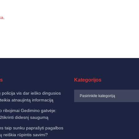
ka
.
s
Kategorijos
 policija vis dar ieško dingusios
eikia atnaujintą informaciją
o ribojimai Gedimino gatvėje:
žtikrinti didesnį saugumą
 taip sunku paprašyti pagalbos
sų reiškia rūpintis savimi?