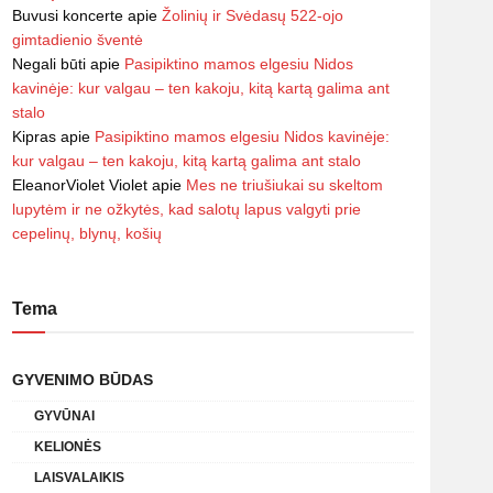
Buvusi koncerte
apie
Žolinių ir Svėdasų 522-ojo
gimtadienio šventė
Negali būti
apie
Pasipiktino mamos elgesiu Nidos
kavinėje: kur valgau – ten kakoju, kitą kartą galima ant
stalo
Kipras
apie
Pasipiktino mamos elgesiu Nidos kavinėje:
kur valgau – ten kakoju, kitą kartą galima ant stalo
EleanorViolet Violet
apie
Mes ne triušiukai su skeltom
lupytėm ir ne ožkytės, kad salotų lapus valgyti prie
cepelinų, blynų, košių
Tema
GYVENIMO BŪDAS
GYVŪNAI
KELIONĖS
LAISVALAIKIS