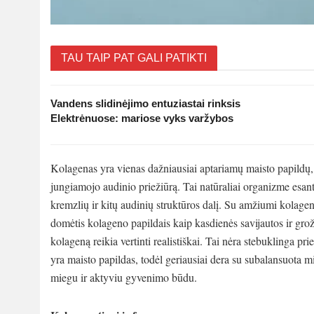
TAU TAIP PAT GALI PATIKTI
Vandens slidinėjimo entuziastai rinksis
Elektrėnuose: mariose vyks varžybos
Kolagenas yra vienas dažniausiai aptariamų maisto papildų,
jungiamojo audinio priežiūrą. Tai natūraliai organizme esant
kremzlių ir kitų audinių struktūros dalį. Su amžiumi kolag
domėtis kolageno papildais kaip kasdienės savijautos ir grož
kolageną reikia vertinti realistiškai. Tai nėra stebuklinga p
yra maisto papildas, todėl geriausiai dera su subalansuota
miegu ir aktyviu gyvenimo būdu.