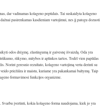
enas, dar vadinamas kolageno peptidais. Tai suskaidyta kolageno
 dažnai pasirenkamas kasdieniam vartojimui, nes jį patogu dozuoti
ikyti odos drėgmę, elastingumą ir gaivesnę išvaizdą. Oda yra
 trūkumo, rūkymo, mitybos ir aplinkos taršos. Todėl vien papildas
is. Norint geresnio rezultato, kolageno vartojimą verta derinti su
eido priežiūra ir maistu, kuriame yra pakankamai baltymų. Taip
kolageno formavimosi funkcijos organizme.
ę. Svarbu įvertinti, kokia kolageno forma naudojama, kiek jo yra