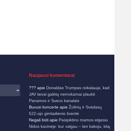
Naujausi komentarai
???
apie
Donaldas Trumpas reikalauja, kad
JAV laivai galėtų nemokamai plaukti
Panamos ir Sueco kanalais
Buvusi koncerte
apie
Žolinių ir Svėdasų
522-ojo gimtadienio šventė
Negali būti
apie
Pasipiktino mamos elgesiu
Nidos kavinėje: kur valgau – ten kakoju, kitą