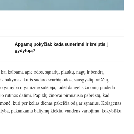
Apgamų pokyčiai: kada sunerimti ir kreiptis į
gydytoją?
 kai kalbama apie odos, sąnarių, plaukų, nagų ir bendrą
is baltymas, kuris sudaro svarbią odos, sausgyslių, raiščių,
eno gamyba organizme sulėtėja, todėl daugelis žmonių pradeda
io rutinos dalimi. Papildų žinovai pirmiausia pabrėžtų, kad
riemonė, kuri per kelias dienas pakeičia odą ar sąnarius. Kolagenas
 mityba, pakankamu baltymų kiekiu, vandens vartojimu, kokybišku