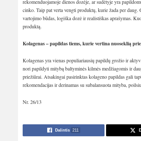
rekomenduojamoje dienos dozėje, ar sudėtyje yra papildomų 
cinko. Taip pat verta vengti produktų, kurie žada per daug. 
vartojimo būdas, logiška dozė ir realistiškas aprašymas. Kuo
produktą.
Kolagenas – papildas tiems, kurie vertina nuoseklią pri
Kolagenas
yra vienas populiariausių papildų grožio ir aktyv
nori papildyti mitybą baltyminės kilmės medžiagomis ir dau
priežiūrai. Atsakingai pasirinktas kolageno papildas gali tap
rekomendacijas ir derinamas su subalansuota mityba, poilsi
Nr. 26/13
Dalintis
211
D