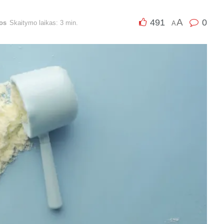
A
491
0
os
Skaitymo laikas: 3 min.
A