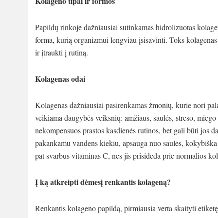
Kolageno tipai ir formos
Papildų rinkoje dažniausiai sutinkamas hidrolizuotas kolag
forma, kurią organizmui lengviau įsisavinti. Toks kolagenas
ir įtraukti į rutiną.
Kolagenas odai
Kolagenas dažniausiai pasirenkamas žmonių, kurie nori pala
veikiama daugybės veiksnių: amžiaus, saulės, streso, miego
nekompensuos prastos kasdienės rutinos, bet gali būti jos dal
pakankamu vandens kiekiu, apsauga nuo saulės, kokybiška v
pat svarbus vitaminas C, nes jis prisideda prie normalios 
Į ką atkreipti dėmesį renkantis kolageną?
Renkantis kolageno papildą, pirmiausia verta skaityti etiket