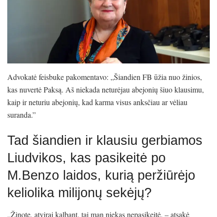
Advokatė feisbuke pakomentavo: „Šiandien FB ūžia nuo žinios,
kas nuvertė Paksą. Aš niekada neturėjau abejonių šiuo klausimu,
kaip ir neturiu abejonių, kad karma visus anksčiau ar vėliau
suranda.”
Tad šiandien ir klausiu gerbiamos
Liudvikos, kas pasikeitė po
M.Benzo laidos, kurią peržiūrėjo
keliolika milijonų sekėjų?
„Žinote, atvirai kalbant, tai man niekas nepasikeitė, – atsakė