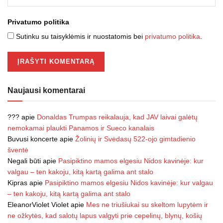
Privatumo politika
Sutinku su taisyklėmis ir nuostatomis bei
privatumo politika
.
Naujausi komentarai
???
apie
Donaldas Trumpas reikalauja, kad JAV laivai galėtų
nemokamai plaukti Panamos ir Sueco kanalais
Buvusi koncerte
apie
Žolinių ir Svėdasų 522-ojo gimtadienio
šventė
Negali būti
apie
Pasipiktino mamos elgesiu Nidos kavinėje: kur
valgau – ten kakoju, kitą kartą galima ant stalo
Kipras
apie
Pasipiktino mamos elgesiu Nidos kavinėje: kur valgau
– ten kakoju, kitą kartą galima ant stalo
EleanorViolet Violet
apie
Mes ne triušiukai su skeltom lupytėm ir
ne ožkytės, kad salotų lapus valgyti prie cepelinų, blynų, košių