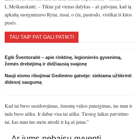
L.Meškauskaitė. – Tiktai gal vienas dalykas – aš galvojau, kad tą
apkaltą suorganizavo Rytai, rusai, o čia, pasirodo, visiškai iš kitos
pusės.
TAU TAIP PAT GALI PATIKTI
Eglė Šventoraitė – apie rinktinę, legionierės gyvenimą,
žemės drebėjimą ir didžiausią svajonę
Nauji eismo ribojimai Gedimino gatvėje: siekiama užtikrinti
didesnį saugumą
Kad tai buvo susidorojimas, žmonių valios paneigimas, tas man ir
tada buvo aišku. Ir dabar visa tai aišku. Tiesiog laikas patvirtino
tai, kas man tuo metu atrodė ir ką aš jutau.”
– Ar jums nebaisu gyventi