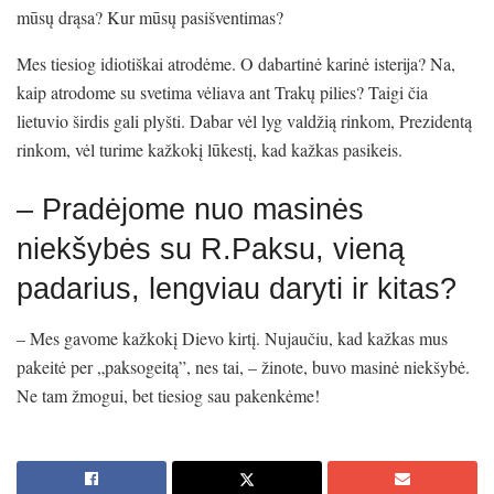
mūsų drąsa? Kur mūsų pasišventimas?
Mes tiesiog idiotiškai atrodėme. O dabartinė karinė isterija? Na,
kaip atrodome su svetima vėliava ant Trakų pilies? Taigi čia
lietuvio širdis gali plyšti. Dabar vėl lyg valdžią rinkom, Prezidentą
rinkom, vėl turime kažkokį lūkestį, kad kažkas pasikeis.
– Pradėjome nuo masinės
niekšybės su R.Paksu, vieną
padarius, lengviau daryti ir kitas?
– Mes gavome kažkokį Dievo kirtį. Nujaučiu, kad kažkas mus
pakeitė per „paksogeitą”, nes tai, – žinote, buvo masinė niekšybė.
Ne tam žmogui, bet tiesiog sau pakenkėme!