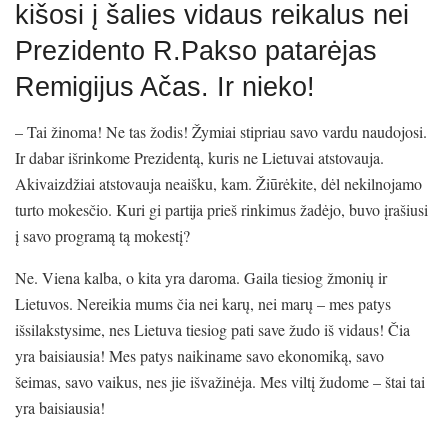
kišosi į šalies vidaus reikalus nei
Prezidento R.Pakso patarėjas
Remigijus Ačas. Ir nieko!
– Tai žinoma! Ne tas žodis! Žymiai stipriau savo vardu naudojosi.
Ir dabar išrinkome Prezidentą, kuris ne Lietuvai atstovauja.
Akivaizdžiai atstovauja neaišku, kam. Žiūrėkite, dėl nekilnojamo
turto mokesčio. Kuri gi partija prieš rinkimus žadėjo, buvo įrašiusi
į savo programą tą mokestį?
Ne. Viena kalba, o kita yra daroma. Gaila tiesiog žmonių ir
Lietuvos. Nereikia mums čia nei karų, nei marų – mes patys
išsilakstysime, nes Lietuva tiesiog pati save žudo iš vidaus! Čia
yra baisiausia! Mes patys naikiname savo ekonomiką, savo
šeimas, savo vaikus, nes jie išvažinėja. Mes viltį žudome – štai tai
yra baisiausia!