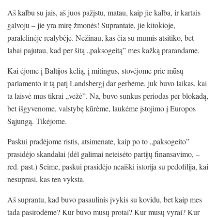
Aš kalbu su jais, aš juos pažįstu, matau, kaip jie kalba, ir kartais
galvoju – jie yra mirę žmonės! Suprantate, jie kitokioje,
paralelinėje realybėje. Nežinau, kas čia su mumis atsitiko, bet
labai pajutau, kad per šitą „paksogeitą” mes kažką prarandame.
Kai ėjome į Baltijos kelią, į mitingus, stovėjome prie mūsų
parlamento ir tą patį Landsbergį dar gerbėme, juk buvo laikas, kai
ta laisvė mus tikrai „vežė”. Na, buvo sunkus periodas per blokadą,
bet išgyvenome, valstybę kūrėme, laukėme įstojimo į Europos
Sąjungą. Tikėjome.
Paskui pradėjome ristis, atsimenate, kaip po to „paksogeito”
prasidėjo skandalai (dėl galimai neteisėto partijų finansavimo, –
red. past.) Seime, paskui prasidėjo neaiški istorija su pedofilija, kai
nesuprasi, kas ten vyksta.
Aš suprantu, kad buvo pasaulinis įvykis su kovidu, bet kaip mes
tada pasirodėme? Kur buvo mūsų protai? Kur mūsų vyrai? Kur