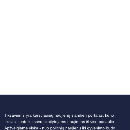
Tiksaviems yra karščiausių naujienų šiandien portalas, kurio
tikslas - pateikti savo skaitytojams naujienas iš viso pasaulio.
Apžvelgiame viską - nuo politinių naujienų iki gyvenimo būdo