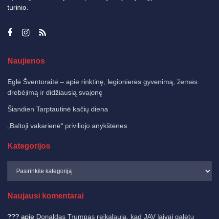
turinio.
Naujienos
Eglė Šventoraitė – apie rinktinę, legionierės gyvenimą, žemės
drebėjimą ir didžiausią svajonę
Šiandien Tarptautinė kačių diena
„Baltoji vakarienė“ priviliojo anykštėnes
Kategorijos
Naujausi komentarai
???
apie
Donaldas Trumpas reikalauja, kad JAV laivai galėtų