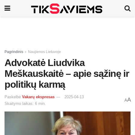
Pagrindinis
Naujienos Lietuvoje
Advokatė Liudvika
Meškauskaitė – apie sąžinę ir
politikų karmą
Paskelbė
Vakarų ekspresas
2025-04-13
A
A
Skaitymo laikas: 6 min.