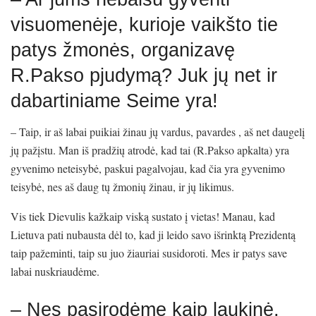
visuomenėje, kurioje vaikšto tie
patys žmonės, organizavę
R.Pakso pjudymą? Juk jų net ir
dabartiniame Seime yra!
– Taip, ir aš labai puikiai žinau jų vardus, pavardes , aš net daugelį
jų pažįstu. Man iš pradžių atrodė, kad tai (R.Pakso apkalta) yra
gyvenimo neteisybė, paskui pagalvojau, kad čia yra gyvenimo
teisybė, nes aš daug tų žmonių žinau, ir jų likimus.
Vis tiek Dievulis kažkaip viską sustato į vietas! Manau, kad
Lietuva pati nubausta dėl to, kad ji leido savo išrinktą Prezidentą
taip pažeminti, taip su juo žiauriai susidoroti. Mes ir patys save
labai nuskriaudėme.
– Nes pasirodėme kaip laukinė,