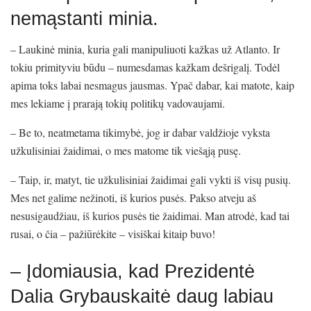
nemąstanti minia.
– Laukinė minia, kuria gali manipuliuoti kažkas už Atlanto. Ir
tokiu primityviu būdu – numesdamas kažkam dešrigalį. Todėl
apima toks labai nesmagus jausmas. Ypač dabar, kai matote, kaip
mes lekiame į prarają tokių politikų vadovaujami.
– Be to, neatmetama tikimybė, jog ir dabar valdžioje vyksta
užkulisiniai žaidimai, o mes matome tik viešąją pusę.
– Taip, ir, matyt, tie užkulisiniai žaidimai gali vykti iš visų pusių.
Mes net galime nežinoti, iš kurios pusės. Pakso atveju aš
nesusigaudžiau, iš kurios pusės tie žaidimai. Man atrodė, kad tai
rusai, o čia – pažiūrėkite – visiškai kitaip buvo!
– Įdomiausia, kad Prezidentė
Dalia Grybauskaitė daug labiau