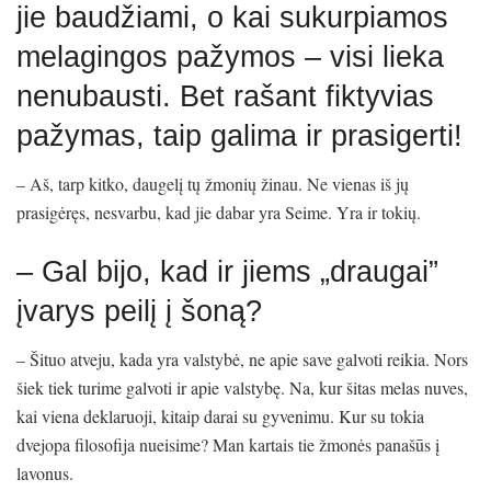
jie baudžiami, o kai sukurpiamos
melagingos pažymos – visi lieka
nenubausti. Bet rašant fiktyvias
pažymas, taip galima ir prasigerti!
– Aš, tarp kitko, daugelį tų žmonių žinau. Ne vienas iš jų
prasigėręs, nesvarbu, kad jie dabar yra Seime. Yra ir tokių.
– Gal bijo, kad ir jiems „draugai”
įvarys peilį į šoną?
– Šituo atveju, kada yra valstybė, ne apie save galvoti reikia. Nors
šiek tiek turime galvoti ir apie valstybę. Na, kur šitas melas nuves,
kai viena deklaruoji, kitaip darai su gyvenimu. Kur su tokia
dvejopa filosofija nueisime? Man kartais tie žmonės panašūs į
lavonus.