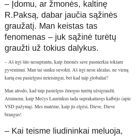
– Įdomu, ar žmonės, kaltinę
R.Paksą, dabar jaučia sąžinės
graužatį. Man keistas tas
fenomenas – juk sąžinė turėtų
graužti už tokius dalykus.
– Aš irgi šito nesuprantu, kaip žmonės save pasmerkia tokiam
gyvenimui. Man tai sunku suvokti. Aš irgi nesu idealas, ne vieną
kartą esu pasielgusi neteisingai, bet kad taip globaliai?
Man atrodo, kad taip pasielgus žmogus turėtų užsigraužti.
Atsimenu, kaip Mečys Laurinkus tada suprakaitavęs kalbėjo (apie
VSD pažymą). Mes matėme, kaip jis elgėsi, Dieve, Dieve
brangus!
– Kai teisme liudininkai meluoja,