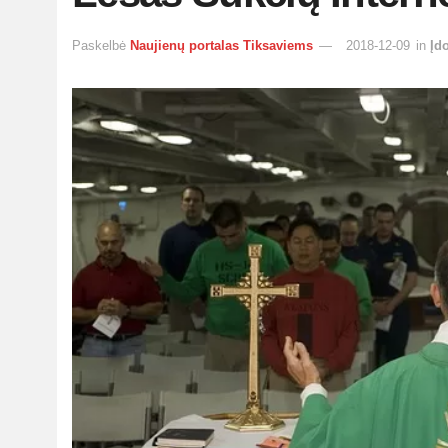
Paskelbė
Naujienų portalas Tiksaviems
2018-12-09
in
Įd