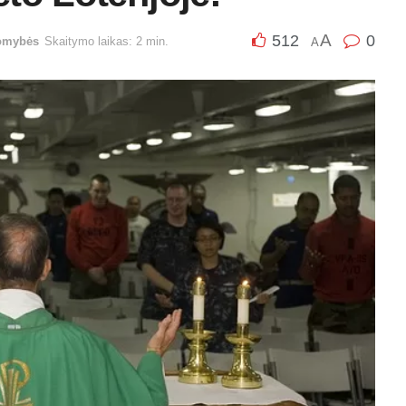
A
512
0
omybės
Skaitymo laikas: 2 min.
A