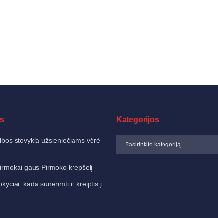
s
Kategorijos
albos stovykla užsieniečiams vėrė
irmokai gaus Pirmoko krepšelį
čiai: kada sunerimti ir kreiptis į