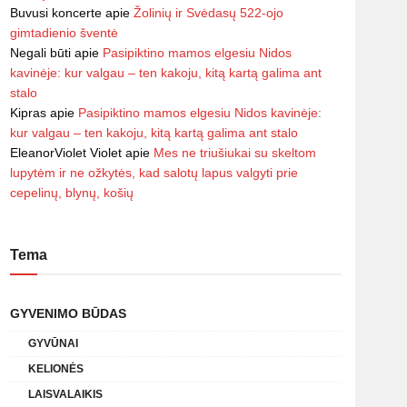
Buvusi koncerte
apie
Žolinių ir Svėdasų 522-ojo
gimtadienio šventė
Negali būti
apie
Pasipiktino mamos elgesiu Nidos
kavinėje: kur valgau – ten kakoju, kitą kartą galima ant
stalo
Kipras
apie
Pasipiktino mamos elgesiu Nidos kavinėje:
kur valgau – ten kakoju, kitą kartą galima ant stalo
EleanorViolet Violet
apie
Mes ne triušiukai su skeltom
lupytėm ir ne ožkytės, kad salotų lapus valgyti prie
cepelinų, blynų, košių
Tema
GYVENIMO BŪDAS
GYVŪNAI
KELIONĖS
LAISVALAIKIS