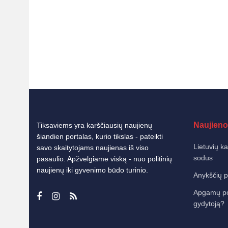
Naujieno
Tiksaviems yra karščiausių naujienų
šiandien portalas, kurio tikslas - pateikti
Lietuvių k
savo skaitytojams naujienas iš viso
sodus
pasaulio. Apžvelgiame viską - nuo politinių
naujienų iki gyvenimo būdo turinio.
Anykščių p
Apgamų poky
gydytoją?