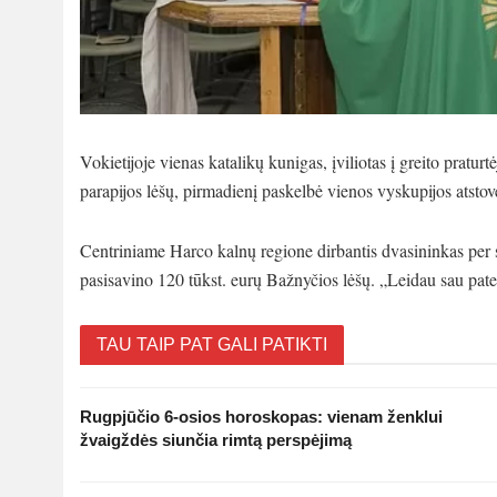
Vokietijoje vienas katalikų kunigas, įviliotas į greito praturt
parapijos lėšų, pirmadienį paskelbė vienos vyskupijos atstov
Centriniame Harco kalnų regione dirbantis dvasininkas per 
pasisavino 120 tūkst. eurų Bažnyčios lėšų. „Leidau sau patek
TAU TAIP PAT GALI PATIKTI
Rugpjūčio 6-osios horoskopas: vienam ženklui
žvaigždės siunčia rimtą perspėjimą