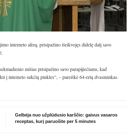
ėjimo interneto aferą, prisipažino išeikvojęs didelę dalį savo
ė.
sekmadienio mišias prisipažino savo parapijiečiams, kad
ti į interneto sukčių pinkles“, – pareiškė 64-erių dvasininkas.
Gelbėja nuo užplūdusio karščio: gaivus vasaros
receptas, kurį paruošite per 5 minutes