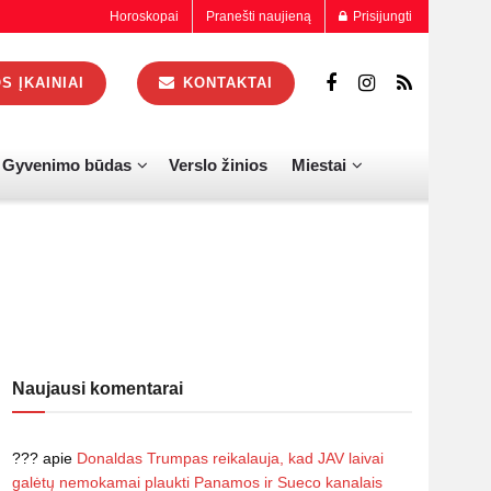
Horoskopai
Pranešti naujieną
Prisijungti
 ĮKAINIAI
KONTAKTAI
Gyvenimo būdas
Verslo žinios
Miestai
Naujausi komentarai
???
apie
Donaldas Trumpas reikalauja, kad JAV laivai
galėtų nemokamai plaukti Panamos ir Sueco kanalais