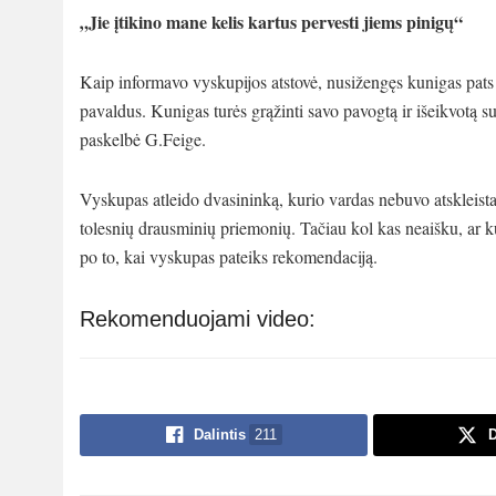
„Jie įtikino mane kelis kartus pervesti jiems pinigų“
Kaip informavo vyskupijos atstovė, nusižengęs kunigas pats 
pavaldus. Kunigas turės grąžinti savo pavogtą ir išeikvotą 
paskelbė G.Feige.
Vyskupas atleido dvasininką, kurio vardas nebuvo atskleistas
tolesnių drausminių priemonių. Tačiau kol kas neaišku, ar k
po to, kai vyskupas pateiks rekomendaciją.
Rekomenduojami video:
Dalintis
211
D