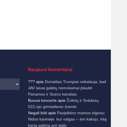
Naujausi komentarai
???
apie
Donaldas Trumpas reikalauja, kad
JAV laivai galėtų nemokamai plaukti
Panamos ir Sueco kanalais
Buvusi koncerte
apie
Žolinių ir Svėdasų
522-ojo gimtadienio šventė
Negali būti
apie
Pasipiktino mamos elgesiu
Nidos kavinėje: kur valgau – ten kakoju, kitą
kartą galima ant stalo