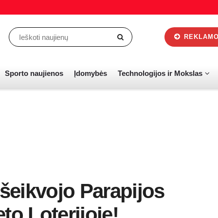
REKLAMOS
Sporto naujienos
Įdomybės
Technologijos ir Mokslas
Išeikvojo Parapijos
to Loterijoje!