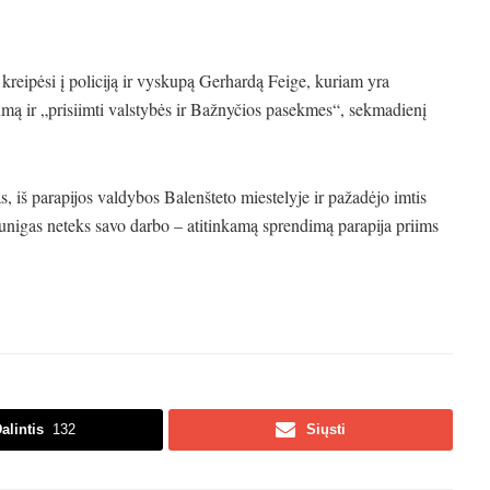
kreipėsi į policiją ir vyskupą Gerhardą Feige, kuriam yra
sumą ir „prisiimti valstybės ir Bažnyčios pasekmes“, sekmadienį
, iš parapijos valdybos Balenšteto miestelyje ir pažadėjo imtis
unigas neteks savo darbo – atitinkamą sprendimą parapija priims
alintis
132
Siųsti