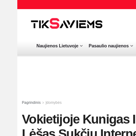
Naujienos Lietuvoje
Pasaulio naujienos
Pagrindinis
Įdomybės
Vokietijoje Kunigas 
Lėšas Sukčių Interne