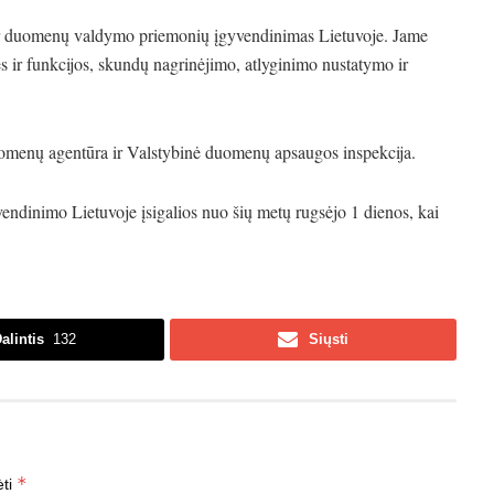
 ir duomenų valdymo priemonių įgyvendinimas Lietuvoje. Jame
ės ir funkcijos, skundų nagrinėjimo, atlyginimo nustatymo ir
menų agentūra ir Valstybinė duomenų apsaugos inspekcija.
dinimo Lietuvoje įsigalios nuo šių metų rugsėjo 1 dienos, kai
alintis
132
Siųsti
*
ėti