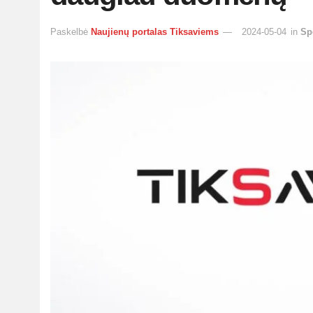
Paskelbė
Naujienų portalas Tiksaviems
2024-05-04
in
Sp