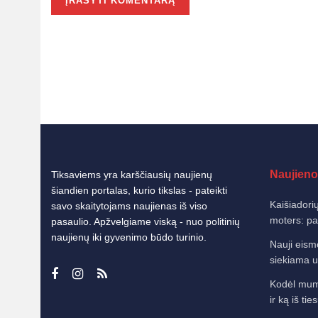
Naujieno
Tiksaviems yra karščiausių naujienų
šiandien portalas, kurio tikslas - pateikti
Kaišiadorių
savo skaitytojams naujienas iš viso
moters: pat
pasaulio. Apžvelgiame viską - nuo politinių
naujienų iki gyvenimo būdo turinio.
Nauji eism
siekiama u
Kodėl mums
ir ką iš tie