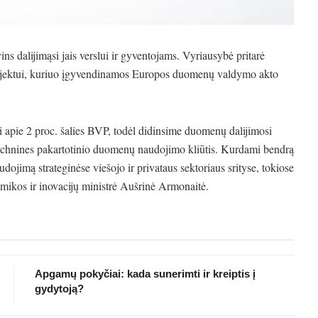
ns dalijimąsi jais verslui ir gyventojams. Vyriausybė pritarė
projektui, kuriuo įgyvendinamos Europos duomenų valdymo akto
apie 2 proc. šalies BVP, todėl didinsime duomenų dalijimosi
technines pakartotinio duomenų naudojimo kliūtis. Kurdami bendrą
imą strateginėse viešojo ir privataus sektoriaus srityse, tokiose
omikos ir inovacijų ministrė Aušrinė Armonaitė.
Apgamų pokyčiai: kada sunerimti ir kreiptis į
gydytoją?