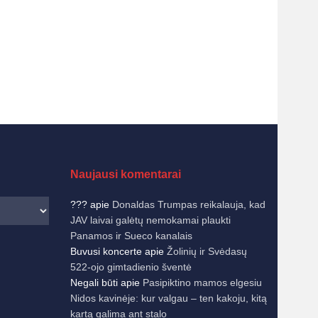
Naujausi komentarai
???
apie
Donaldas Trumpas reikalauja, kad
JAV laivai galėtų nemokamai plaukti
Panamos ir Sueco kanalais
Buvusi koncerte
apie
Žolinių ir Svėdasų
522-ojo gimtadienio šventė
Negali būti
apie
Pasipiktino mamos elgesiu
Nidos kavinėje: kur valgau – ten kakoju, kitą
kartą galima ant stalo