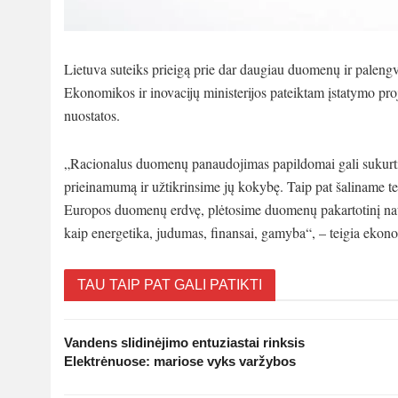
Lietuva suteiks prieigą prie dar daugiau duomenų ir palengvi
Ekonomikos ir inovacijų ministerijos pateiktam įstatymo 
nuostatos.
„Racionalus duomenų panaudojimas papildomai gali sukurti 
prieinamumą ir užtikrinsime jų kokybę. Taip pat šaliname 
Europos duomenų erdvę, plėtosime duomenų pakartotinį naudoj
kaip energetika, judumas, finansai, gamyba“, – teigia ekon
TAU TAIP PAT GALI PATIKTI
Vandens slidinėjimo entuziastai rinksis
Elektrėnuose: mariose vyks varžybos