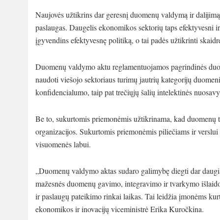
Naujovės užtikrins dar geresnį duomenų valdymą ir dalijimąs
paslaugas. Daugelis ekonomikos sektorių taps efektyvesni i
įgyvendins efektyvesnę politiką, o tai padės užtikrinti skai
Duomenų valdymo aktu reglamentuojamos pagrindinės duome
naudoti viešojo sektoriaus turimų jautrių kategorijų duomeni
konfidencialumo, taip pat trečiųjų šalių intelektinės nuosa
Be to, sukurtomis priemonėmis užtikrinama, kad duomenų ta
organizacijos. Sukurtomis priemonėmis piliečiams ir verslui
visuomenės labui.
„Duomenų valdymo aktas sudaro galimybę diegti dar daugiau 
mažesnės duomenų gavimo, integravimo ir tvarkymo išlaidos
ir paslaugų pateikimo rinkai laikas. Tai leidžia įmonėms ku
ekonomikos ir inovacijų viceministrė Erika Kuročkina.