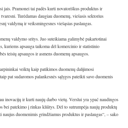
i jais. Pramonei tai padės kurti novatoriškus produktus ir
r tvaresni. Turėdamas daugiau duomenų, viešasis sektorius
dresnį valdymą ir veiksmingesnes viešąsias paslaugas.
nų valdymo sritys. Juo suteikiama galimybė pakartotinai
s, kuriems apsauga taikoma dėl komercinio ir statistinio
vybės teisių apsaugos ir asmens duomenų apsaugos.
rpininkai veiktų kaip patikimos duomenų dalijimosi
 taip pat sudaromos palankesnės sąlygos pateikti savo duomenis
inovacijų ir kurti naujų darbo vietų. Verslui yra ypač naudingos
 bei patekimo į rinkas kliūtys. Dėl to sutrumpėja naujų produktų
rti naujus duomenimis grindžiamus produktus ir paslaugas“, – sako