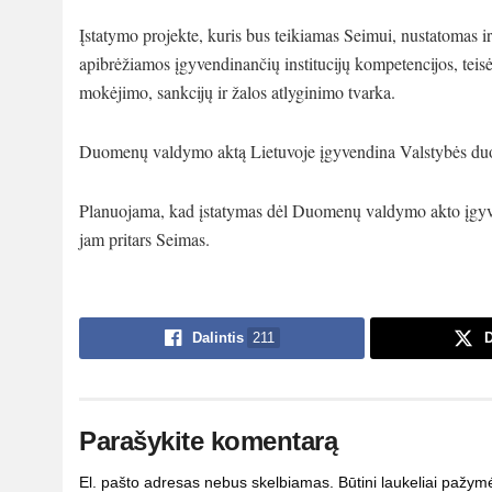
Įstatymo projekte, kuris bus teikiamas Seimui, nustatomas
apibrėžiamos įgyvendinančių institucijų kompetencijos, teis
mokėjimo, sankcijų ir žalos atlyginimo tvarka.
Duomenų valdymo aktą Lietuvoje įgyvendina Valstybės duo
Planuojama, kad įstatymas dėl Duomenų valdymo akto įgyven
jam pritars Seimas.
Dalintis
211
D
Parašykite komentarą
El. pašto adresas nebus skelbiamas.
Būtini laukeliai pažym