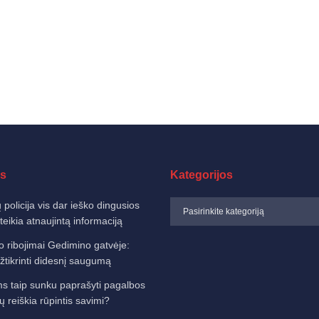
s
Kategorijos
 policija vis dar ieško dingusios
eikia atnaujintą informaciją
o ribojimai Gedimino gatvėje:
žtikrinti didesnį saugumą
 taip sunku paprašyti pagalbos
sų reiškia rūpintis savimi?