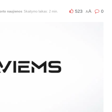
A
523
0
orto naujienos
Skaitymo laikas: 2 min.
A