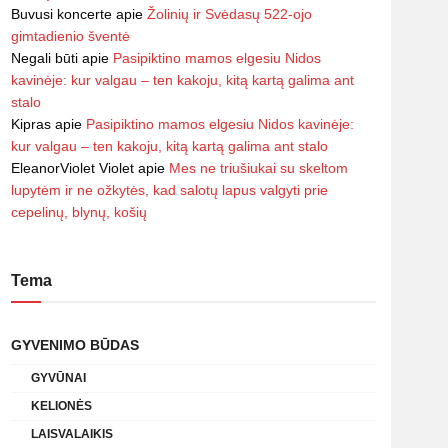
Buvusi koncerte
apie
Žolinių ir Svėdasų 522-ojo
gimtadienio šventė
Negali būti
apie
Pasipiktino mamos elgesiu Nidos
kavinėje: kur valgau – ten kakoju, kitą kartą galima ant
stalo
Kipras
apie
Pasipiktino mamos elgesiu Nidos kavinėje:
kur valgau – ten kakoju, kitą kartą galima ant stalo
EleanorViolet Violet
apie
Mes ne triušiukai su skeltom
lupytėm ir ne ožkytės, kad salotų lapus valgyti prie
cepelinų, blynų, košių
Tema
GYVENIMO BŪDAS
GYVŪNAI
KELIONĖS
LAISVALAIKIS