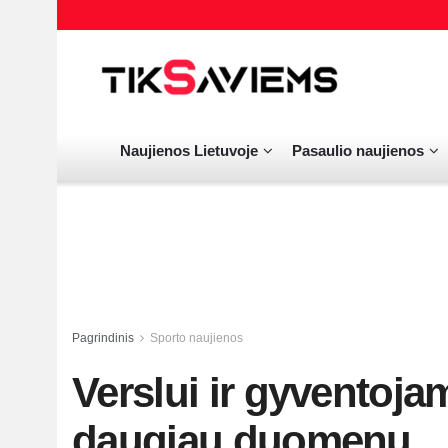
Naujienos Lietuvoje
Pasaulio naujienos
Pagrindinis
Sporto naujienos
Verslui ir gyventoj
daugiau duomenų