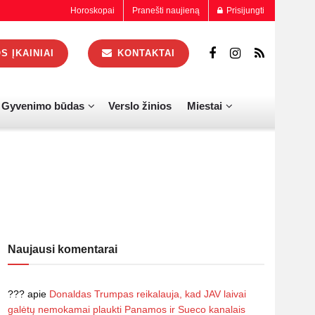
Horoskopai
Pranešti naujieną
Prisijungti
 ĮKAINIAI
KONTAKTAI
Gyvenimo būdas
Verslo žinios
Miestai
Naujausi komentarai
???
apie
Donaldas Trumpas reikalauja, kad JAV laivai
galėtų nemokamai plaukti Panamos ir Sueco kanalais