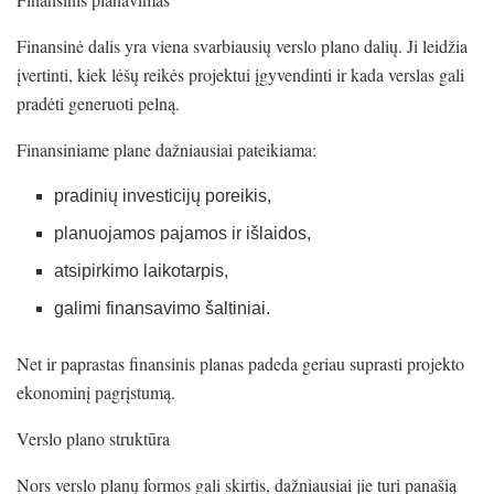
Finansinė dalis yra viena svarbiausių verslo plano dalių. Ji leidžia
įvertinti, kiek lėšų reikės projektui įgyvendinti ir kada verslas gali
pradėti generuoti pelną.
Finansiniame plane dažniausiai pateikiama:
pradinių investicijų poreikis,
planuojamos pajamos ir išlaidos,
atsipirkimo laikotarpis,
galimi finansavimo šaltiniai.
Net ir paprastas finansinis planas padeda geriau suprasti projekto
ekonominį pagrįstumą.
Verslo plano struktūra
Nors verslo planų formos gali skirtis, dažniausiai jie turi panašią