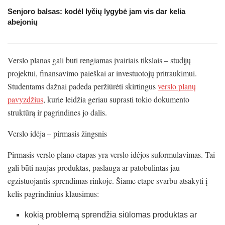
Senjoro balsas: kodėl lyčių lygybė jam vis dar kelia
abejonių
Verslo planas gali būti rengiamas įvairiais tikslais – studijų
projektui, finansavimo paieškai ar investuotojų pritraukimui.
Studentams dažnai padeda peržiūrėti skirtingus
verslo planų
pavyzdžius
, kurie leidžia geriau suprasti tokio dokumento
struktūrą ir pagrindines jo dalis.
Verslo idėja – pirmasis žingsnis
Pirmasis verslo plano etapas yra verslo idėjos suformulavimas. Tai
gali būti naujas produktas, paslauga ar patobulintas jau
egzistuojantis sprendimas rinkoje. Šiame etape svarbu atsakyti į
kelis pagrindinius klausimus:
kokią problemą sprendžia siūlomas produktas ar