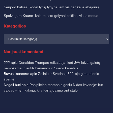
Senjoro balsas: kodėl lyčių lygybė jam vis dar kelia abejonių
Spalvų jūra Kaune: kaip miesto gėlynai keičiasi visus metus
Kategorijos
Naujausi komentarai
???
apie
Donaldas Trumpas reikalauja, kad JAV laivai galėtų
nemokamai plaukti Panamos ir Sueco kanalais
Buvusi koncerte
apie
Žolinių ir Svėdasų 522-ojo gimtadienio
šventė
Negali būti
apie
Pasipiktino mamos elgesiu Nidos kavinėje: kur
valgau – ten kakoju, kitą kartą galima ant stalo