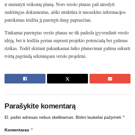
ir numatyti veiksmų planą. Nors verslo planas gali atrodyti
sudėtingas dokumentas, aiški struktūra ir nuoseklus informacijos
pateikimas leidžia jį parengti daug paprasčiau.
Tinkamai parengtas verslo planas ne tik padeda įgyvendinti verslo
idėją, bet ir leidžia geriau suprasti projekto potencialą bei galimas
rizikas. Todėl skiriant pakankamai laiko planavimui galima sukurti
tvirtą pagrindą sėkmingam verslo projektui.
Parašykite komentarą
*
El. pašto adresas nebus skelbiamas.
Būtini laukeliai pažymėti
*
Komentaras