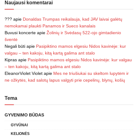
Naujausi komentarai
???
apie
Donaldas Trumpas reikalauja, kad JAV laivai galėtų
nemokamai plaukti Panamos ir Sueco kanalais
Buvusi koncerte
apie
Žolinių ir Svėdasų 522-ojo gimtadienio
šventė
Negali būti
apie
Pasipiktino mamos elgesiu Nidos kavinėje: kur
valgau – ten kakoju, kitą kartą galima ant stalo
Kipras
apie
Pasipiktino mamos elgesiu Nidos kavinėje: kur valgau
– ten kakoju, kitą kartą galima ant stalo
EleanorViolet Violet
apie
Mes ne triušiukai su skeltom lupytėm ir
ne ožkytės, kad salotų lapus valgyti prie cepelinų, blynų, košių
Tema
GYVENIMO BŪDAS
GYVŪNAI
KELIONĖS