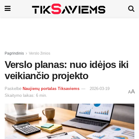
Pagrindinis
Verslo žinios
Verslo planas: nuo idėjos iki
veikiančio projekto
Paskelbė
Naujienų portalas Tiksaviems
2026-03-19
A
A
Skaitymo laikas: 6 min.