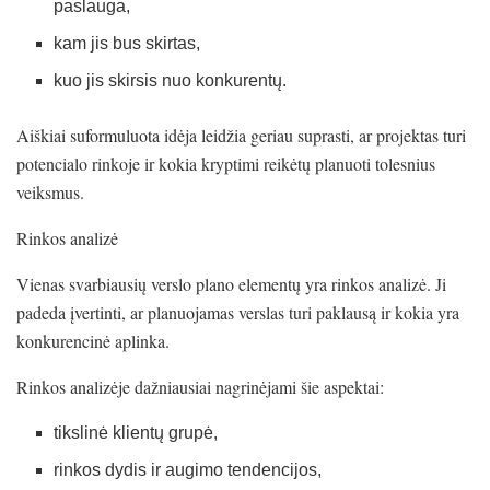
paslauga,
kam jis bus skirtas,
kuo jis skirsis nuo konkurentų.
Aiškiai suformuluota idėja leidžia geriau suprasti, ar projektas turi
potencialo rinkoje ir kokia kryptimi reikėtų planuoti tolesnius
veiksmus.
Rinkos analizė
Vienas svarbiausių verslo plano elementų yra rinkos analizė. Ji
padeda įvertinti, ar planuojamas verslas turi paklausą ir kokia yra
konkurencinė aplinka.
Rinkos analizėje dažniausiai nagrinėjami šie aspektai:
tikslinė klientų grupė,
rinkos dydis ir augimo tendencijos,