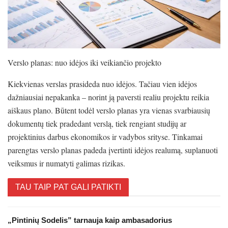
Verslo planas: nuo idėjos iki veikiančio projekto
Kiekvienas verslas prasideda nuo idėjos. Tačiau vien idėjos
dažniausiai nepakanka – norint ją paversti realiu projektu reikia
aiškaus plano. Būtent todėl verslo planas yra vienas svarbiausių
dokumentų tiek pradedant verslą, tiek rengiant studijų ar
projektinius darbus ekonomikos ir vadybos srityse. Tinkamai
parengtas verslo planas padeda įvertinti idėjos realumą, suplanuoti
veiksmus ir numatyti galimas rizikas.
TAU TAIP PAT GALI PATIKTI
„Pintinių Sodelis” tarnauja kaip ambasadorius