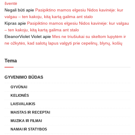
šventė
Negali būti
apie
Pasipiktino mamos elgesiu Nidos kavinėje: kur
valgau – ten kakoju, kitą kartą galima ant stalo
Kipras
apie
Pasipiktino mamos elgesiu Nidos kavinėje: kur valgau
– ten kakoju, kitą kartą galima ant stalo
EleanorViolet Violet
apie
Mes ne triušiukai su skeltom lupytėm ir
ne ožkytės, kad salotų lapus valgyti prie cepelinų, blynų, košių
Tema
GYVENIMO BŪDAS
GYVŪNAI
KELIONĖS
LAISVALAIKIS
MAISTAS IR RECEPTAI
MUZIKA IR FILMAI
NAMAI IR STATYBOS