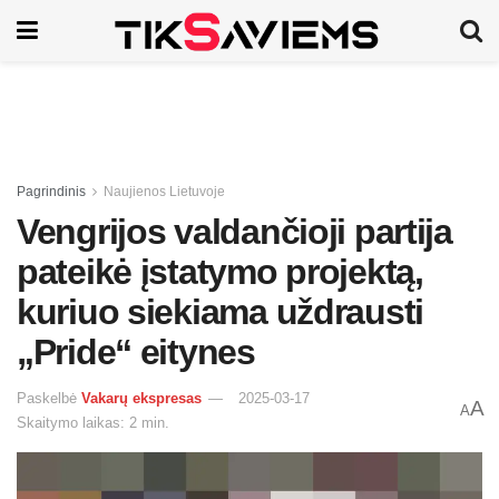
Pagrindinis
Naujienos Lietuvoje
Vengrijos valdančioji partija
pateikė įstatymo projektą,
kuriuo siekiama uždrausti
„Pride“ eitynes
Paskelbė
Vakarų ekspresas
2025-03-17
A
A
Skaitymo laikas: 2 min.