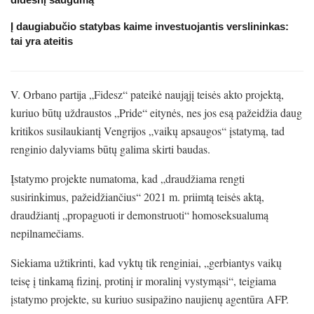
Į daugiabučio statybas kaime investuojantis verslininkas:
tai yra ateitis
V. Orbano partija „Fidesz“ pateikė naująjį teisės akto projektą,
kuriuo būtų uždraustos „Pride“ eitynės, nes jos esą pažeidžia daug
kritikos susilaukiantį Vengrijos „vaikų apsaugos“ įstatymą, tad
renginio dalyviams būtų galima skirti baudas.
Įstatymo projekte numatoma, kad „draudžiama rengti
susirinkimus, pažeidžiančius“ 2021 m. priimtą teisės aktą,
draudžiantį „propaguoti ir demonstruoti“ homoseksualumą
nepilnamečiams.
Siekiama užtikrinti, kad vyktų tik renginiai, „gerbiantys vaikų
teisę į tinkamą fizinį, protinį ir moralinį vystymąsi“, teigiama
įstatymo projekte, su kuriuo susipažino naujienų agentūra AFP.