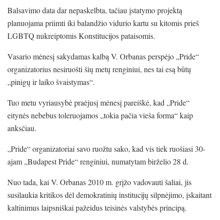
Balsavimo data dar nepaskelbta, tačiau įstatymo projektą
planuojama priimti iki balandžio vidurio kartu su kitomis prieš
LGBTQ nukreiptomis Konstitucijos pataisomis.
Vasario mėnesį sakydamas kalbą V. Orbanas perspėjo „Pride“
organizatorius nesiruošti šių metų renginiui, nes tai esą būtų
„pinigų ir laiko švaistymas“.
Tuo metu vyriausybė praėjusį mėnesį pareiškė, kad „Pride“
eitynės nebebus toleruojamos „tokia pačia vieša forma“ kaip
anksčiau.
„Pride“ organizatoriai savo ruožtu sako, kad vis tiek ruošiasi 30-
ajam „Budapest Pride“ renginiui, numatytam birželio 28 d.
Nuo tada, kai V. Orbanas 2010 m. grįžo vadovauti šaliai, jis
susilaukia kritikos dėl demokratinių institucijų silpnėjimo, įskaitant
kaltinimus laipsniškai pažeidus teisinės valstybės principą.