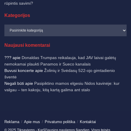
rūpintis savimi?
Kategorijos
Naujausi komentarai
???
apie
Donaldas Trumpas reikalauja, kad JAV laivai galėtų
nemokamai plaukti Panamos ir Sueco kanalais
Buvusi koncerte
apie
Žolinių ir Svėdasų 522-ojo gimtadienio
šventė
Negali būti
apie
Pasipiktino mamos elgesiu Nidos kavinėje: kur
valgau – ten kakoju, kitą kartą galima ant stalo
Reklama
Apie mus
Privatumo politika
Kontaktai
© 2025 Tiksaviems - Karščiausios naujienos šiandien. Visos teisės