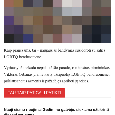
Kaip pranešama, tai – naujausias bandymas susidoroti su šalies
LGBTQ bendruomene.
Vyriausybė niekada nepalaikė šio parado, o ministras pirmininkas
Viktoras Orbanas yra ne kartą užsipuolęs LGBTQ bendruomenei
priklausančius asmenis ir pažadėjęs apriboti jų teises.
TAU TAIP PAT GALI PATIKTI
Nauji eismo ribojimai Gedimino gatvėje: siekiama užtikrinti
didesnį saugumą