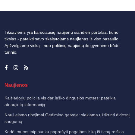
Tiksaviems yra karščiausių naujienų šiandien portalas, kurio
tikslas - pateikti savo skaitytojams naujienas iš viso pasaulio.
Apžvelgiame viską - nuo politinių naujienų iki gyvenimo būdo
turinio.
Naujienos
Kaišiadorių policija vis dar ieško dingusios moters: pateikia
atnaujintą informaciją
Nauji eismo ribojimai Gedimino gatvėje: siekiama užtikrinti didesnį
saugumą
Kodėl mums taip sunku paprašyti pagalbos ir ką iš tiesų reiškia