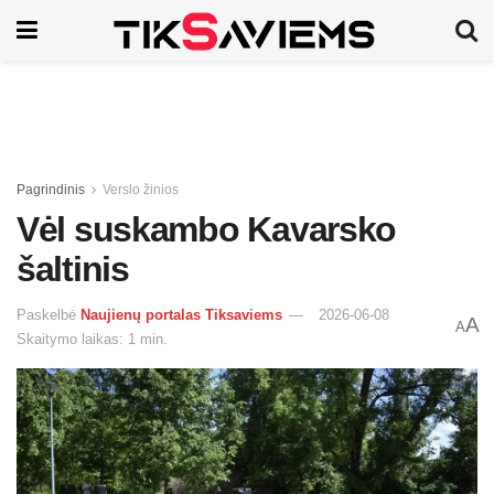
Pagrindinis
Verslo žinios
Vėl suskambo Kavarsko
šaltinis
Paskelbė
Naujienų portalas Tiksaviems
2026-06-08
A
A
Skaitymo laikas: 1 min.