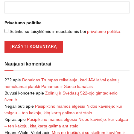
Privatumo politika
Sutinku su taisyklėmis ir nuostatomis bei
privatumo politika
.
Naujausi komentarai
???
apie
Donaldas Trumpas reikalauja, kad JAV laivai galėtų
nemokamai plaukti Panamos ir Sueco kanalais
Buvusi koncerte
apie
Žolinių ir Svėdasų 522-ojo gimtadienio
šventė
Negali būti
apie
Pasipiktino mamos elgesiu Nidos kavinėje: kur
valgau – ten kakoju, kitą kartą galima ant stalo
Kipras
apie
Pasipiktino mamos elgesiu Nidos kavinėje: kur valgau
– ten kakoju, kitą kartą galima ant stalo
EleanorViolet Violet
apie
Mes ne triušiukai su skeltom lupytėm ir