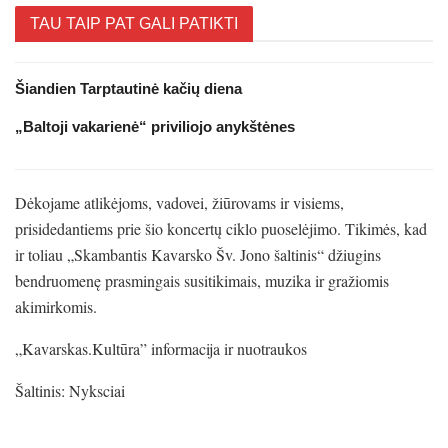
TAU TAIP PAT GALI PATIKTI
Šiandien Tarptautinė kačių diena
„Baltoji vakarienė“ priviliojo anykštėnes
Dėkojame atlikėjoms, vadovei, žiūrovams ir visiems,
prisidedantiems prie šio koncertų ciklo puoselėjimo. Tikimės, kad
ir toliau „Skambantis Kavarsko Šv. Jono šaltinis“ džiugins
bendruomenę prasmingais susitikimais, muzika ir gražiomis
akimirkomis.
„Kavarskas.Kultūra” informacija ir nuotraukos
Šaltinis: Nyksciai