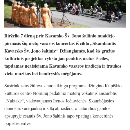
Birželio 7 dieną prie Kavarsko Šv. Jono šaltinio nuaidėjo
pirmasis šių metų vasaros koncertas iš ciklo „Skambantis
Kavarsko Šv. Jono šaltinis“. Džiaugiamės, kad šis gražus
kultūrinis projektas vyksta jau penktus metus iš eilės,
tapdamas neatsiejama Kavarsko vasaros tradicija ir traukos
vieta muzikos bei bendrystės mėgėjams.
Susirinkusius žiūrovus nuotaikinga programa džiugino Kupiškio
kultūros centro Noriūnų padalinio moterų vokalinis ansamblis
„Naktakė“, vadovaujamas Irenos Ječiuvienės. Skambėjusios
dainos sukūrė jaukią ir šiltą atmosferą, o natūralios gamtos
apsuptyje esantis Šv. Jono šaltinis tapo ypatinga koncertinės
popietės erdve.