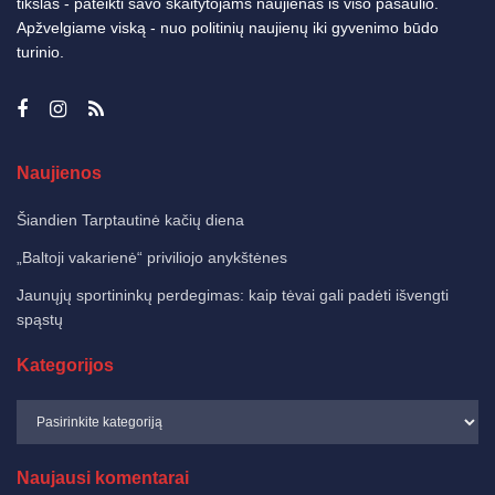
tikslas - pateikti savo skaitytojams naujienas iš viso pasaulio.
Apžvelgiame viską - nuo politinių naujienų iki gyvenimo būdo
turinio.
Naujienos
Šiandien Tarptautinė kačių diena
„Baltoji vakarienė“ priviliojo anykštėnes
Jaunųjų sportininkų perdegimas: kaip tėvai gali padėti išvengti
spąstų
Kategorijos
Naujausi komentarai