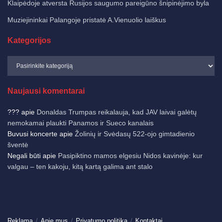
Klaipėdoje atversta Rusijos saugumo pareigūno šnipinėjimo byla
Muziejininkai Palangoje pristatė A.Vienuolio laiškus
Kategorijos
Naujausi komentarai
???
apie
Donaldas Trumpas reikalauja, kad JAV laivai galėtų
nemokamai plaukti Panamos ir Sueco kanalais
Buvusi koncerte
apie
Žolinių ir Svėdasų 522-ojo gimtadienio
šventė
Negali būti
apie
Pasipiktino mamos elgesiu Nidos kavinėje: kur
valgau – ten kakoju, kitą kartą galima ant stalo
Reklama
Apie mus
Privatumo politika
Kontaktai