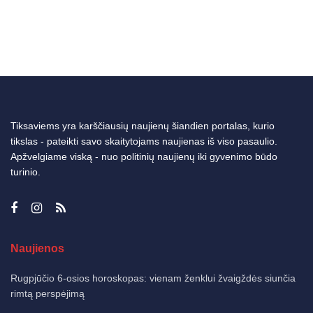
Tiksaviems yra karščiausių naujienų šiandien portalas, kurio
tikslas - pateikti savo skaitytojams naujienas iš viso pasaulio.
Apžvelgiame viską - nuo politinių naujienų iki gyvenimo būdo
turinio.
Naujienos
Rugpjūčio 6-osios horoskopas: vienam ženklui žvaigždės siunčia
rimtą perspėjimą