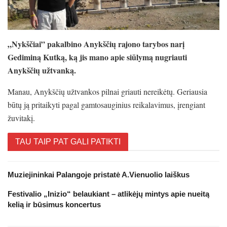
„Nykščiai” pakalbino Anykščių rajono tarybos narį
Gediminą Kutką, ką jis mano apie siūlymą nugriauti
Anykščių užtvanką.
Manau, Anykščių užtvankos pilnai griauti nereikėtų. Geriausia
būtų ją pritaikyti pagal gamtosauginius reikalavimus, įrengiant
žuvitakį.
TAU TAIP PAT GALI PATIKTI
Muziejininkai Palangoje pristatė A.Vienuolio laiškus
Festivalio „Inizio“ belaukiant – atlikėjų mintys apie nueitą
kelią ir būsimus koncertus