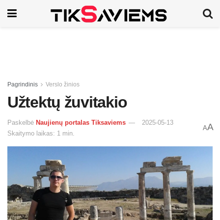
Pagrindinis
Verslo žinios
Užtektų žuvitakio
Paskelbė
Naujienų portalas Tiksaviems
2025-05-13
A
A
Skaitymo laikas: 1 min.