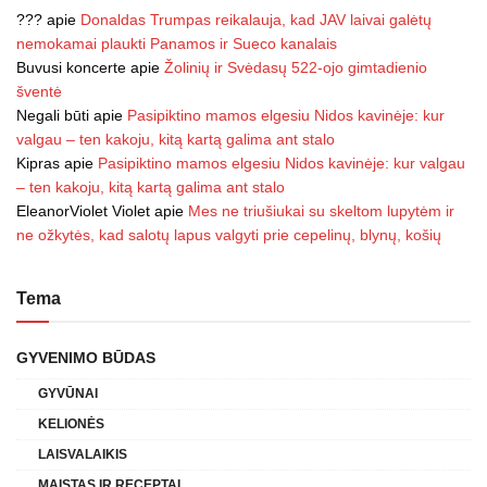
???
apie
Donaldas Trumpas reikalauja, kad JAV laivai galėtų
nemokamai plaukti Panamos ir Sueco kanalais
Buvusi koncerte
apie
Žolinių ir Svėdasų 522-ojo gimtadienio
šventė
Negali būti
apie
Pasipiktino mamos elgesiu Nidos kavinėje: kur
valgau – ten kakoju, kitą kartą galima ant stalo
Kipras
apie
Pasipiktino mamos elgesiu Nidos kavinėje: kur valgau
– ten kakoju, kitą kartą galima ant stalo
EleanorViolet Violet
apie
Mes ne triušiukai su skeltom lupytėm ir
ne ožkytės, kad salotų lapus valgyti prie cepelinų, blynų, košių
Tema
GYVENIMO BŪDAS
GYVŪNAI
KELIONĖS
LAISVALAIKIS
MAISTAS IR RECEPTAI