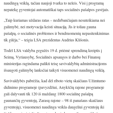
naudingą veiklą, tačiau naujoji tvarka to neleis. Visi į programą
nepatekę gyventojai automatiškai taps socialinės pašalpos gavėjais.
„Taip kuriamas uždaras ratas – nedirbančiajam nesuteikiama nei
galimybė, nei motyvacija keisti situaciją. Jis ir toliau gauna
pašalpą, o socialinės problemos ir bendruomenių nepasitenkinimas
tik gilėja,“ – teigia LSA prezidentas Audrius Klišonis.
Todėl LSA valdyba gegužės 19 d. priėmė sprendimą kreiptis į
Seimą, Vyriausybę, Socialinės apsaugos ir darbo bei Finansų
ministerijas ragindama palikti teisę savivaldybių administracijoms
išsaugoti galimybę lanksčiai taikyti visuomenei naudingą veiklą.
Savivaldybės pabrėžia, kad dėl riboto vietų skaičiaus Užimtumo
didinimo programoje (pavyzdžiui, Anykščių rajone programoje
gali dalyvauti tik 120 iš maždaug 1800 socialinę pašalpą
gaunančių gyventojų, Zarasų rajone – 98 iš panašaus skaičiaus
gyventojų), visuomenei naudinga veikla daugeliui gyventojų iki