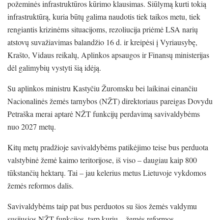
požeminės infrastruktūros kūrimo klausimas. Siūlymą kurti tokią
infrastruktūrą, kuria būtų galima naudotis tiek taikos metu, tiek
rengiantis krizinėms situacijoms, rezoliucija priėmė LSA narių
atstovų suvažiavimas balandžio 16 d. ir kreipėsi į Vyriausybę,
Krašto, Vidaus reikalų, Aplinkos apsaugos ir Finansų ministerijas
dėl galimybių vystyti šią idėją.
Su aplinkos ministru Kastyčiu Žuromsku bei laikinai einančiu
Nacionalinės žemės tarnybos (NŽT) direktoriaus pareigas Dovydu
Petraška merai aptarė NŽT funkcijų perdavimą savivaldybėms
nuo 2027 metų.
Kitų metų pradžioje savivaldybėms patikėjimo teise bus perduota
valstybinė žemė kaimo teritorijose, iš viso – daugiau kaip 800
tūkstančių hektarų. Tai – jau kelerius metus Lietuvoje vykdomos
žemės reformos dalis.
Savivaldybėms taip pat bus perduotos su šios žemės valdymu
susijusios NŽT funkcijos, tarp kurių – žemės reformos