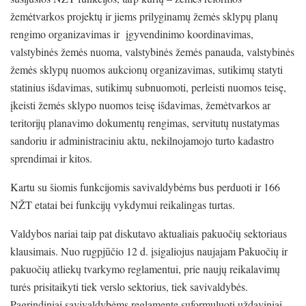
žemėtvarkos projektų ir jiems prilyginamų žemės sklypų planų
rengimo organizavimas ir įgyvendinimo koordinavimas,
valstybinės žemės nuoma, valstybinės žemės panauda, valstybinės
žemės sklypų nuomos aukcionų organizavimas, sutikimų statyti
statinius išdavimas, sutikimų subnuomoti, perleisti nuomos teisę,
įkeisti žemės sklypo nuomos teisę išdavimas, žemėtvarkos ar
teritorijų planavimo dokumentų rengimas, servitutų nustatymas
sandoriu ir administraciniu aktu, nekilnojamojo turto kadastro
sprendimai ir kitos.
Kartu su šiomis funkcijomis savivaldybėms bus perduoti ir 166
NŽT etatai bei funkcijų vykdymui reikalingas turtas.
Valdybos nariai taip pat diskutavo aktualiais pakuočių sektoriaus
klausimais. Nuo rugpjūčio 12 d. įsigaliojus naujajam Pakuočių ir
pakuočių atliekų tvarkymo reglamentui, prie naujų reikalavimų
turės prisitaikyti tiek verslo sektorius, tiek savivaldybės.
Pagrindiniai savivaldybėms reglamente suformuluoti uždaviniai –