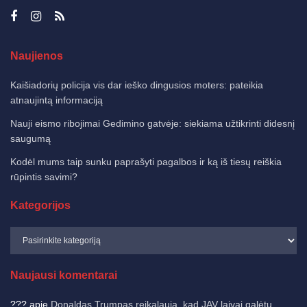
Naujienos
Kaišiadorių policija vis dar ieško dingusios moters: pateikia
atnaujintą informaciją
Nauji eismo ribojimai Gedimino gatvėje: siekiama užtikrinti didesnį
saugumą
Kodėl mums taip sunku paprašyti pagalbos ir ką iš tiesų reiškia
rūpintis savimi?
Kategorijos
Naujausi komentarai
???
apie
Donaldas Trumpas reikalauja, kad JAV laivai galėtų