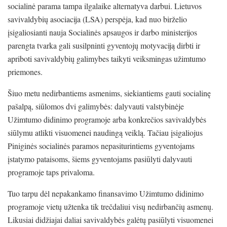
socialinė parama tampa ilgalaike alternatyva darbui. Lietuvos
savivaldybių asociacija (LSA) perspėja, kad nuo birželio
įsigaliosianti nauja Socialinės apsaugos ir darbo ministerijos
parengta tvarka gali susilpninti gyventojų motyvaciją dirbti ir
apriboti savivaldybių galimybes taikyti veiksmingas užimtumo
priemones.
Šiuo metu nedirbantiems asmenims, siekiantiems gauti socialinę
pašalpą, siūlomos dvi galimybės: dalyvauti valstybinėje
Užimtumo didinimo programoje arba konkrečios savivaldybės
siūlymu atlikti visuomenei naudingą veiklą. Tačiau įsigaliojus
Piniginės socialinės paramos nepasiturintiems gyventojams
įstatymo pataisoms, šiems gyventojams pasiūlyti dalyvauti
programoje taps privaloma.
Tuo tarpu dėl nepakankamo finansavimo Užimtumo didinimo
programoje vietų užtenka tik trečdaliui visų nedirbančių asmenų.
Likusiai didžiajai daliai savivaldybės galėtų pasiūlyti visuomenei