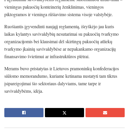
vieningas pakuočių konteinerių ženklinimas, vieningos
piktogramos ir vieninga rūšiavimo sistema visoje valstybėje.
Ruošiantis įgyvendinti naująjį reglamentą, išryškėjo jau kuris
laikas kylantys savivaldybių nesutarimai su pakuočių tvarkymo
organizacijomis bei klausimai dėl skirtingų pakuočių atliekų
tvarkymo įkainių savivaldybėse ar nepakankamo organizacijų
finansavimo švietimui ar infrastruktūros plėtrai.
Merams buvo pristatytas ir Lietuvos pramoninkų konfederacijos
siūlomo memorandumo, kuriame ketinama nustatyti tam tikrus
įsipareigojimai šio sektoriaus dalyviams, tame tarpe ir
savivaldybėms, idėja.