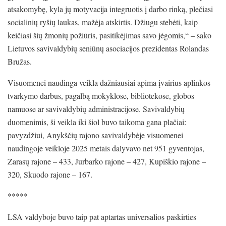
atsakomybę, kyla jų motyvacija integruotis į darbo rinką, plečiasi
socialinių ryšių laukas, mažėja atskirtis. Džiugu stebėti, kaip
keičiasi šių žmonių požiūris, pasitikėjimas savo jėgomis,“ – sako
Lietuvos savivaldybių seniūnų asociacijos prezidentas Rolandas
Bružas.
Visuomenei naudinga veikla dažniausiai apima įvairius aplinkos
tvarkymo darbus, pagalbą mokyklose, bibliotekose, globos
namuose ar savivaldybių administracijose. Savivaldybių
duomenimis, ši veikla iki šiol buvo taikoma gana plačiai:
pavyzdžiui, Anykščių rajono savivaldybėje visuomenei
naudingoje veikloje 2025 metais dalyvavo net 951 gyventojas,
Zarasų rajone – 433, Jurbarko rajone – 427, Kupiškio rajone –
320, Skuodo rajone – 167.
*****
LSA valdyboje buvo taip pat aptartas universalios paskirties