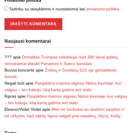
Privatumo politika
Sutinku su taisyklėmis ir nuostatomis bei
privatumo politika
.
Naujausi komentarai
???
apie
Donaldas Trumpas reikalauja, kad JAV laivai galėtų
nemokamai plaukti Panamos ir Sueco kanalais
Buvusi koncerte
apie
Žolinių ir Svėdasų 522-ojo gimtadienio
šventė
Negali būti
apie
Pasipiktino mamos elgesiu Nidos kavinėje: kur
valgau – ten kakoju, kitą kartą galima ant stalo
Kipras
apie
Pasipiktino mamos elgesiu Nidos kavinėje: kur valgau
– ten kakoju, kitą kartą galima ant stalo
EleanorViolet Violet
apie
Mes ne triušiukai su skeltom lupytėm ir
ne ožkytės, kad salotų lapus valgyti prie cepelinų, blynų, košių