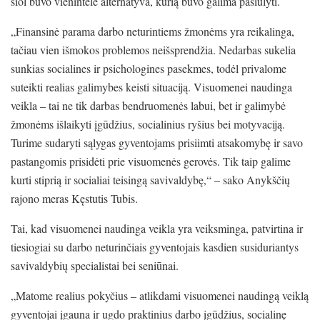
šiol buvo vienintelė alternatyva, kurią buvo galima pasiūlyti.
„Finansinė parama darbo neturintiems žmonėms yra reikalinga,
tačiau vien išmokos problemos neišsprendžia. Nedarbas sukelia
sunkias socialines ir psichologines pasekmes, todėl privalome
suteikti realias galimybes keisti situaciją. Visuomenei naudinga
veikla – tai ne tik darbas bendruomenės labui, bet ir galimybė
žmonėms išlaikyti įgūdžius, socialinius ryšius bei motyvaciją.
Turime sudaryti sąlygas gyventojams prisiimti atsakomybę ir savo
pastangomis prisidėti prie visuomenės gerovės. Tik taip galime
kurti stiprią ir socialiai teisingą savivaldybę,“ – sako Anykščių
rajono meras Kęstutis Tubis.
Tai, kad visuomenei naudinga veikla yra veiksminga, patvirtina ir
tiesiogiai su darbo neturinčiais gyventojais kasdien susiduriantys
savivaldybių specialistai bei seniūnai.
„Matome realius pokyčius – atlikdami visuomenei naudingą veiklą
gyventojai įgauna ir ugdo praktinius darbo įgūdžius, socialinę