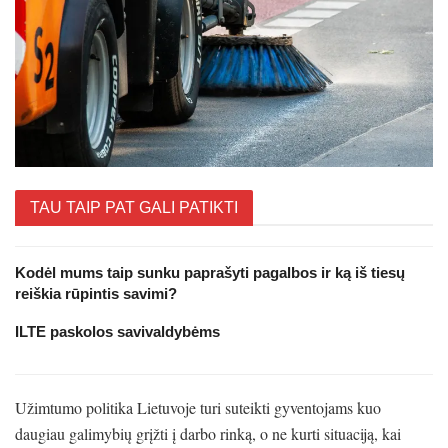
TAU TAIP PAT GALI PATIKTI
Kodėl mums taip sunku paprašyti pagalbos ir ką iš tiesų
reiškia rūpintis savimi?
ILTE paskolos savivaldybėms
Užimtumo politika Lietuvoje turi suteikti gyventojams kuo
daugiau galimybių grįžti į darbo rinką, o ne kurti situaciją, kai