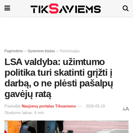
Pagrindinis
Gyvenimo būdas
Psichologija
LSA valdyba: užimtumo
politika turi skatinti grįžti į
darbą, o ne plėsti pašalpų
gavėjų ratą
Paskelbė
Naujienų portalas Tiksaviems
2026-05-19
A
A
Skaitymo laikas: 6 min.