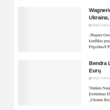
Wagnerio
Ukraina,
PRIEŠ 3 META
„Wagner Group
konflikto pra
Prigožino/UPI
Bendra L
Eurų
PRIEŠ 3 META
Titulinis Nau
Įvertinimas E
„Ukraine Reco