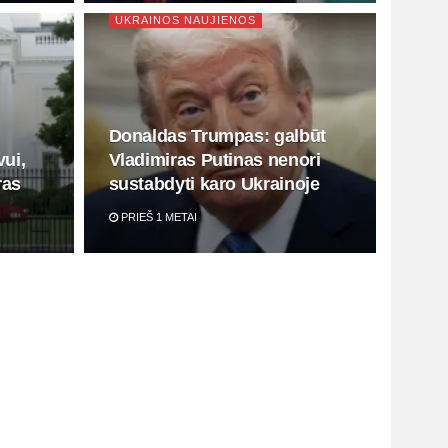
UKRAINOS NAUJIENOS
Donaldas Trumpas: galbūt
vui,
Vladimiras Putinas nenori
ras
sustabdyti karo Ukrainoje
PRIEŠ 1 METAI