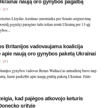
Ukrainai naują oro gynybos pagalbą
I
0
etorius Lloydas Austinas (nuotrauka per Senato asignavimų
osėdį gegužę) paragino šalis toliau remti Ukrainą per 13-ąjį
ybos...
os Britanijos vadovaujama koalicija
 apie naują oro gynybos paketą Ukrainai
I
0
itanijos gynybos vadovas Benas Wallace'as antradienį buvo tarp
trų, kurie paskelbė apie naują ginklų paketą Ukrainai. Failo
teigia, kad pajėgos atkovojo keturis
onecko srityje