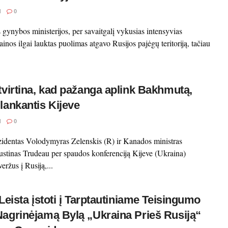
I
0
 gynybos ministerijos, per savaitgalį vykusias intensyvias
ainos ilgai lauktas puolimas atgavo Rusijos pajėgų teritoriją, tačiau
tvirtina, kad pažanga aplink Bakhmutą,
lankantis Kijeve
I
0
zidentas Volodymyras Zelenskis (R) ir Kanados ministras
ustinas Trudeau per spaudos konferenciją Kijeve (Ukraina)
veržus į Rusiją,...
 Leista įstoti į Tarptautiniame Teisingumo
agrinėjamą Bylą „Ukraina Prieš Rusiją“