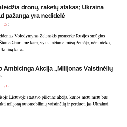
aleidžia dronų, raketų atakas; Ukraina
kad pažanga yra nedidelė
I
0
zidentas Volodymyras Zelenskis pasmerkė Rusijos smūgius
Šiame žiauriame kare, vykstančiame mūsų žemėje, nėra nieko,
Ukrainą karo...
o Ambicinga Akcija „Milijonas Vaistinėlių
“
I
0
soje Lietuvoje startavo pilietinė akcija, kurios metu metu bus
kti milijoną automobilinių vaistinėlių ir perduoti jas Ukrainai.