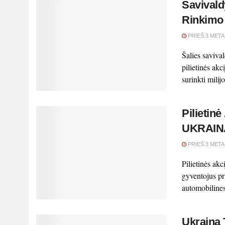
Savivald
Rinkimo
PRIEŠ 3 META
Šalies savival
pilietinės ak
surinkti milijo
Pilietin
UKRAIN
PRIEŠ 3 META
Pilietinės akc
gyventojus pri
automobilines 
Ukraina