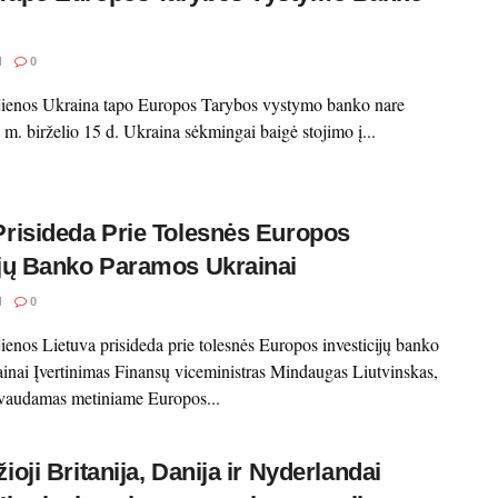
I
0
ujienos Ukraina tapo Europos Tarybos vystymo banko nare
. m. birželio 15 d. Ukraina sėkmingai baigė stojimo į...
Prisideda Prie Tolesnės Europos
ijų Banko Paramos Ukrainai
I
0
jienos Lietuva prisideda prie tolesnės Europos investicijų banko
nai Įvertinimas Finansų viceministras Mindaugas Liutvinskas,
yvaudamas metiniame Europos...
ioji Britanija, Danija ir Nyderlandai