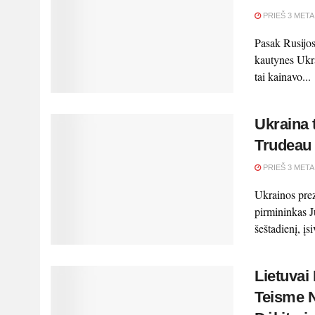
PRIEŠ 3 META
Pasak Rusijos
kautynes ​​Ukr
tai kainavo...
Ukraina 
Trudeau 
PRIEŠ 3 META
Ukrainos pre
pirmininkas J
šeštadienį, įsi
Lietuvai
Teisme N