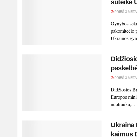
suteikė 
PRIEŠ 3 META
Gynybos sekr
pakomitečio p
Ukrainos gyn
Didžiosi
paskelbė
PRIEŠ 3 META
Didžiosios Br
Europos minis
nuotrauka,...
Ukraina 
kaimus D