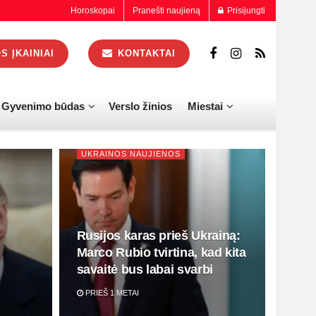
Horoskopai
Pranešti naujieną
Prisijungti
 ĮKAINIAI
KONTAKTAI
Gyvenimo būdas
Verslo žinios
Miestai
UKRAINOS NAUJIENOS
Rusijos karas prieš Ukrainą:
Marco Rubio tvirtina, kad kita
savaitė bus labai svarbi
PRIEŠ 1 METAI