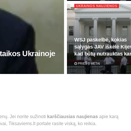
UKRAINOS NAUJIENOS
WSJ paskelbė, kokias
sąlygas JAV iškėlė Kije
taikos Ukrainoje
kad būtų nutrauktas ka
PRIEŠ 1 METAI
nų. Jei norite sužinoti
karščiausias naujienas
apie karą
ai, Tiksaviems.lt portale rasite viską, ko reikia.