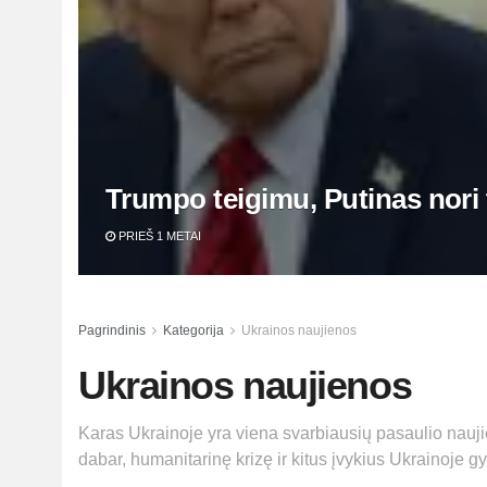
Trumpo teigimu, Putinas nori 
PRIEŠ 1 METAI
Pagrindinis
Kategorija
Ukrainos naujienos
Ukrainos naujienos
Karas Ukrainoje yra viena svarbiausių pasaulio naujie
dabar, humanitarinę krizę ir kitus įvykius Ukrainoje gyv