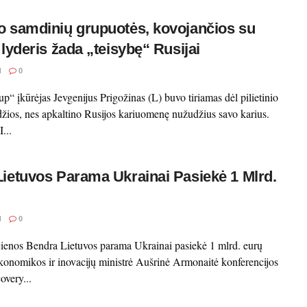
 samdinių grupuotės, kovojančios su
 lyderis žada „teisybę“ Rusijai
I
0
“ įkūrėjas Jevgenijus Prigožinas (L) buvo tiriamas dėl pilietinio
džios, nes apkaltino Rusijos kariuomenę nužudžius savo karius.
...
ietuvos Parama Ukrainai Pasiekė 1 Mlrd.
I
0
jienos Bendra Lietuvos parama Ukrainai pasiekė 1 mlrd. eurų
konomikos ir inovacijų ministrė Aušrinė Armonaitė konferencijos
very...