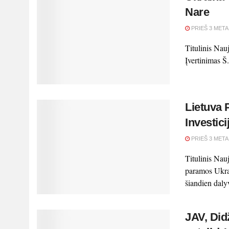
Nare
PRIEŠ 3 META
Titulinis Na
Įvertinimas Š
Lietuva 
Investic
PRIEŠ 3 META
Titulinis Nau
paramos Ukrai
šiandien dal
JAV, Didž