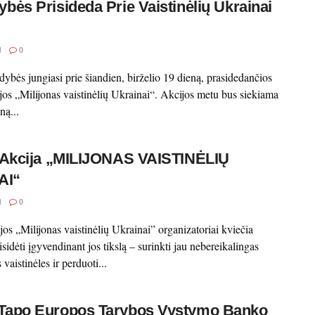
ybės Prisideda Prie Vaistinėlių Ukrainai
I
0
dybės jungiasi prie šiandien, birželio 19 dieną, prasidedančios
cijos „Milijonas vaistinėlių Ukrainai“. Akcijos metu bus siekiama
ną...
ė Akcija „MILIJONAS VAISTINĖLIŲ
AI“
I
0
ijos „Milijonas vaistinėlių Ukrainai” organizatoriai kviečia
sidėti įgyvendinant jos tikslą – surinkti jau nebereikalingas
vaistinėles ir perduoti...
 Tapo Europos Tarybos Vystymo Banko