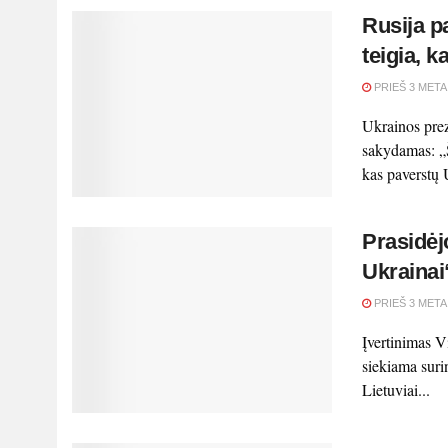
Rusija p
teigia, 
PRIEŠ 3 META
Ukrainos pre
sakydamas: „
kas paverstų 
Prasidėj
Ukrainai
PRIEŠ 3 META
Įvertinimas Vi
siekiama surin
Lietuviai...