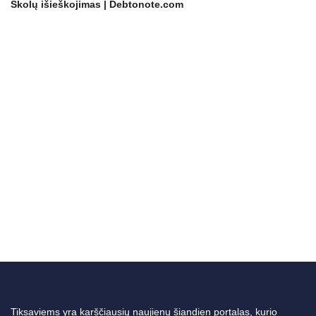
Skolų išieškojimas | Debtonote.com
Tiksaviems yra karščiausių naujienų šiandien portalas, kurio