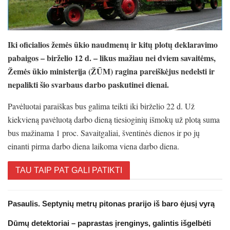
Iki oficialios žemės ūkio naudmenų ir kitų plotų deklaravimo
pabaigos – birželio 12 d. – likus mažiau nei dviem savaitėms,
Žemės ūkio ministerija (ŽŪM) ragina pareiškėjus nedelsti ir
nepalikti šio svarbaus darbo paskutinei dienai.
Pavėluotai paraiškas bus galima teikti iki birželio 22 d. Už
kiekvieną pavėluotą darbo dieną tiesioginių išmokų už plotą suma
bus mažinama 1 proc. Savaitgaliai, šventinės dienos ir po jų
einanti pirma darbo diena laikoma viena darbo diena.
TAU TAIP PAT GALI PATIKTI
Pasaulis. Septynių metrų pitonas prarijo iš baro ėjusį vyrą
Dūmų detektoriai – paprastas įrenginys, galintis išgelbėti