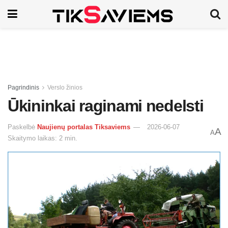
Pagrindinis
Verslo žinios
Ūkininkai raginami nedelsti
Paskelbė
Naujienų portalas Tiksaviems
2026-06-07
A
A
Skaitymo laikas: 2 min.