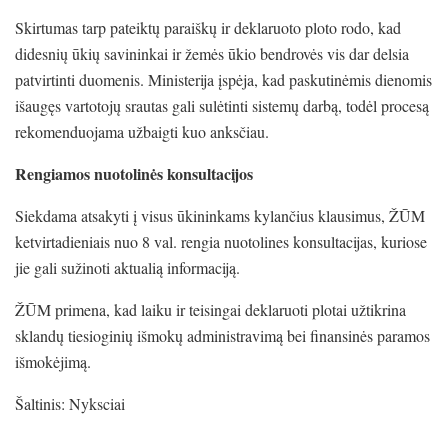
Skirtumas tarp pateiktų paraiškų ir deklaruoto ploto rodo, kad
didesnių ūkių savininkai ir žemės ūkio bendrovės vis dar delsia
patvirtinti duomenis. Ministerija įspėja, kad paskutinėmis dienomis
išaugęs vartotojų srautas gali sulėtinti sistemų darbą, todėl procesą
rekomenduojama užbaigti kuo anksčiau.
Rengiamos nuotolinės konsultacijos
Siekdama atsakyti į visus ūkininkams kylančius klausimus, ŽŪM
ketvirtadieniais nuo 8 val. rengia nuotolines konsultacijas, kuriose
jie gali sužinoti aktualią informaciją.
ŽŪM primena, kad laiku ir teisingai deklaruoti plotai užtikrina
sklandų tiesioginių išmokų administravimą bei finansinės paramos
išmokėjimą.
Šaltinis: Nyksciai