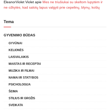
EleanorViolet Violet
apie
Mes ne triušiukai su skeltom lupytėm ir
ne ožkytės, kad salotų lapus valgyti prie cepelinų, blynų, košių
Tema
GYVENIMO BŪDAS
GYVŪNAI
KELIONĖS
LAISVALAIKIS
MAISTAS IR RECEPTAI
MUZIKA IR FILMAI
NAMAI IR STATYBOS
PSICHOLOGIJA
ŠEIMA
STILIUS IR GROŽIS
SVEIKATA