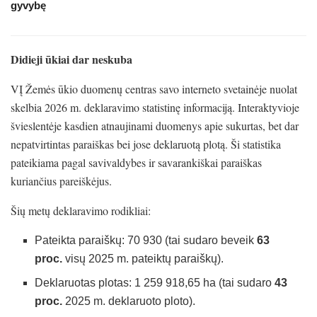
gyvybę
Didieji ūkiai dar neskuba
VĮ Žemės ūkio duomenų centras savo interneto svetainėje nuolat
skelbia 2026 m. deklaravimo statistinę informaciją. Interaktyvioje
švieslentėje kasdien atnaujinami duomenys apie sukurtas, bet dar
nepatvirtintas paraiškas bei jose deklaruotą plotą. Ši statistika
pateikiama pagal savivaldybes ir savarankiškai paraiškas
kuriančius pareiškėjus.
Šių metų deklaravimo rodikliai:
Pateikta paraiškų: 70 930 (tai sudaro beveik
63
proc.
visų 2025 m. pateiktų paraiškų).
Deklaruotas plotas: 1 259 918,65 ha (tai sudaro
43
proc.
2025 m. deklaruoto ploto).